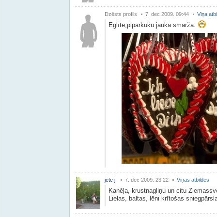
Dzēsts profils
7. dec 2009. 09:44
Viņa atb
Eglīte,piparkūku jaukā smarža.
jete j.
7. dec 2009. 23:22
Viņas atbildes
Kanēļa, krustnagliņu un citu Ziemassv
Lielas, baltas, lēni krītošas sniegpārsl