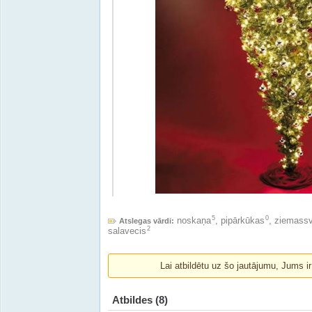
5
0
noskaņa
,
pipārkūkas
,
ziemassv
Atslegas vārdi:
2
salavecis
Lai atbildētu uz šo jautājumu, Jums i
Atbildes
(8)