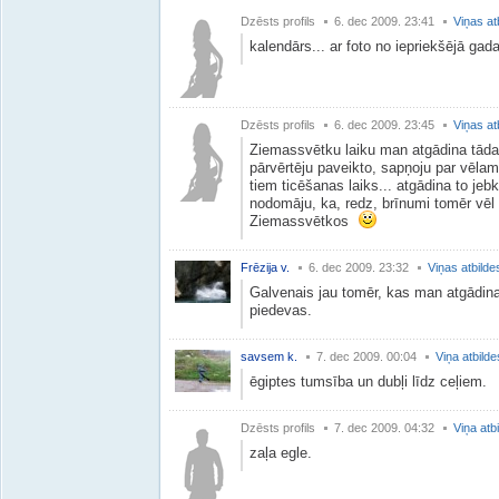
Dzēsts profils
6. dec 2009. 23:41
Viņas at
kalendārs... ar foto no iepriekšējā ga
Dzēsts profils
6. dec 2009. 23:45
Viņas at
Ziemassvētku laiku man atgādina tāda 
pārvērtēju paveikto, sapņoju par vēla
tiem ticēšanas laiks... atgādina to jebka
nodomāju, ka, redz, brīnumi tomēr vēl 
Ziemassvētkos
Frēzija v.
6. dec 2009. 23:32
Viņas atbilde
Galvenais jau tomēr, kas man atgādina
piedevas.
savsem k.
7. dec 2009. 00:04
Viņa atbilde
ēgiptes tumsība un dubļi līdz ceļiem.
Dzēsts profils
7. dec 2009. 04:32
Viņa atb
zaļa egle.