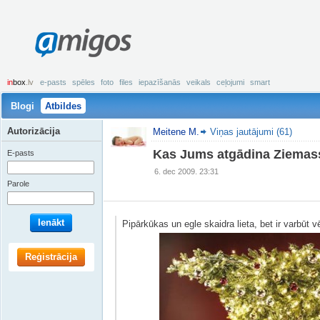
amigos
in
box
.lv
e-pasts
spēles
foto
files
iepazīšanās
veikals
ceļojumi
smart
Blogi
Atbildes
Autorizācija
Meitene M.
Viņas jautājumi (61)
Kas Jums atgādina Ziemas
E-pasts
6. dec 2009. 23:31
Parole
Ienākt
Pipārkūkas un egle skaidra lieta, bet ir varbūt v
Reģistrācija