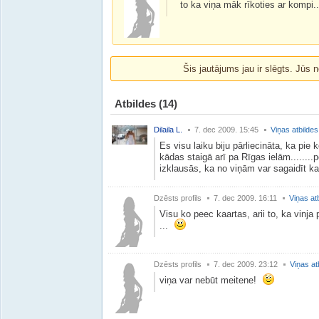
to ka viņa māk rīkoties ar kompi....
Šis jautājums jau ir slēgts. Jūs n
Atbildes
(14)
Dilaila L.
7. dec 2009. 15:45
Viņas atbildes
Es visu laiku biju pārliecināta, ka pi
kādas staigā arī pa Rīgas ielām........
izklausās, ka no viņām var sagaidīt kau
Dzēsts profils
7. dec 2009. 16:11
Viņas at
Visu ko peec kaartas, arii to, ka vinja 
...
Dzēsts profils
7. dec 2009. 23:12
Viņas at
viņa var nebūt meitene!