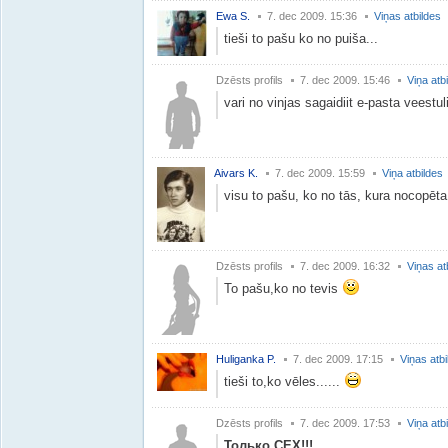
Ewa S.
7. dec 2009. 15:36
Viņas atbildes
tieši to pašu ko no puiša...
Dzēsts profils
7. dec 2009. 15:46
Viņa atb
vari no vinjas sagaidiit e-pasta veestuli.
Aivars K.
7. dec 2009. 15:59
Viņa atbildes
visu to pašu, ko no tās, kura nocopēta
Dzēsts profils
7. dec 2009. 16:32
Viņas at
To pašu,ko no tevis
Huliganka P.
7. dec 2009. 17:15
Viņas atbi
tieši to,ko vēles......
Dzēsts profils
7. dec 2009. 17:53
Viņa atb
Только СЕХ!!!
...