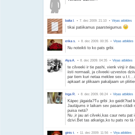
balta l.
7. dec 2009. 21:10
Viņas atbildes
tikai patiikamus paarsteigumus
erika s.
8. dec 2009. 00:35
Viņas atbildes
Nu noteikti to ko pats gribi.
Aiya A.
8. dec 2009. 04:35
Viņas atbildes
te cilveeki ir tie pashi, vienk vinji ir 
iisti normaali, ja cilveeki uzvestos dz
par tiem kuri netaa meklee sex u.t.t....
apkaart ar plikaam pakaljaam un pliiti
Inga R.
8. dec 2009. 06:24
Viņas atbildes
Käpec jägaida?Tu gribi ,ko gaidit?tad 
Jautäjums ir laikam sev pasam-citädi n
puisa netä?
Nu ,ir jau ari cilveki,kas caur netu pat
dzivi.Bet tas atkarigs,ko tu pats no tä 
gints t.
11. dec 2009. 11:56
Viņa atbildes