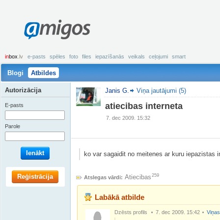
amigos
in
box
.lv
e-pasts
spēles
foto
files
iepazīšanās
veikals
ceļojumi
smart
Blogi
Atbildes
Autorizācija
Janis G.
Viņa jautājumi (5)
atiecibas interneta
E-pasts
7. dec 2009. 15:32
Parole
Ienākt
ko var sagaidit no meitenes ar kuru iepazistas i
Reģistrācija
259
Atiecibas
Atslegas vārdi:
Labākā atbilde
Dzēsts profils
7. dec 2009. 15:42
Viņas