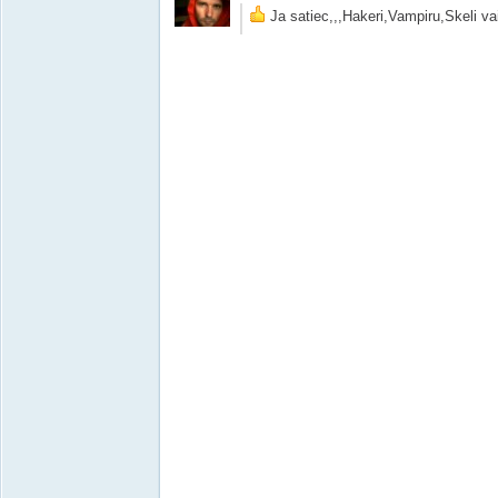
Ja satiec,,,Hakeri,Vampiru,Skeli va