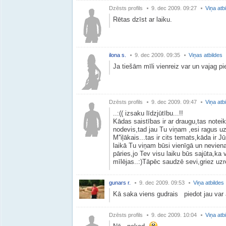
Dzēsts profils
9. dec 2009. 09:27
Viņa atb
Rētas dzīst ar laiku.
ilona s.
9. dec 2009. 09:35
Viņas atbildes
Ja tiešām mīli vienreiz var un vajag pi
Dzēsts profils
9. dec 2009. 09:47
Viņa atb
..:(( izsaku līdzjūtību...!!
Kādas saistības ir ar draugu,tas noteik
nodevis,tad jau Tu viņam ,esi ragus uzli
M''iļākais...tas ir cits temats,kāda ir J
laikā Tu viņam būsi vienīgā un neviena
pāries,jo Tev visu laiku būs sajūta,ka 
mīlējas..:)Tāpēc saudzē sevi,griez uzrei
gunars r.
9. dec 2009. 09:53
Viņa atbildes
Kā saka viens gudrais piedot jau var 
Dzēsts profils
9. dec 2009. 10:04
Viņa atb