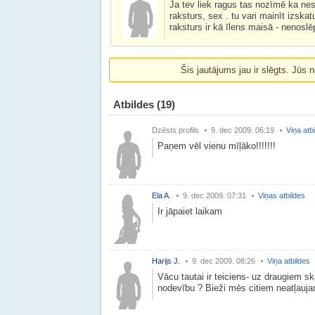
Ja tev liek ragus tas nozīmē ka nesa
raksturs, sex . tu vari mainīt izskat
raksturs ir kā īlens maisā - nenosl
Šis jautājums jau ir slēgts. Jūs n
Atbildes
(19)
Dzēsts profils
9. dec 2009. 06:19
Viņa atb
Paņem vēl vienu mīļāko!!!!!!!
Ela A.
9. dec 2009. 07:31
Viņas atbildes
Ir jāpaiet laikam
Harijs J.
9. dec 2009. 08:26
Viņa atbildes
Vācu tautai ir teiciens- uz draugiem sk
nodevību ? Bieži mēs citiem neatļaujam