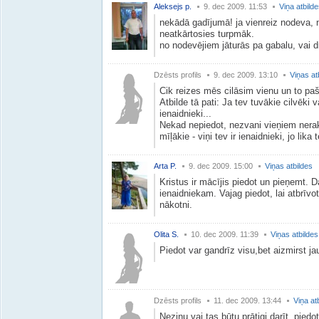
Aleksejs p.
9. dec 2009. 11:53
Viņa atbild
nekādā gadījumā! ja vienreiz nodeva, n
neatkārtosies turpmāk.
no nodevējiem jāturās pa gabalu, vai d
Dzēsts profils
9. dec 2009. 13:10
Viņas at
Cik reizes mēs cilāsim vienu un to pa
Atbilde tā pati: Ja tev tuvākie cilvēki v
ienaidnieki...
Nekad nepiedot, nezvani vieņiem nerakst
mīļākie - viņi tev ir ienaidnieki, jo lika 
Arta P.
9. dec 2009. 15:00
Viņas atbildes
Kristus ir mācījis piedot un pieņemt. 
ienaidniekam. Vajag piedot, lai atbrīv
nākotni.
Olita S.
10. dec 2009. 11:39
Viņas atbildes
Piedot var gandrīz visu,bet aizmirst ja
Dzēsts profils
11. dec 2009. 13:44
Viņa at
Nezinu vai tas būtu prātigi darīt, pied