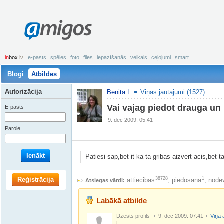
amigos
in
box
.lv
e-pasts
spēles
foto
files
iepazīšanās
veikals
ceļojumi
smart
Blogi
Atbildes
Autorizācija
Benita L.
Viņas jautājumi (1527)
Vai vajag piedot drauga un
E-pasts
9. dec 2009. 05:41
Parole
Ienākt
Patiesi sap,bet it ka ta gribas aizvert acis,bet 
Reģistrācija
38728
1
attiecibas
,
piedosana
,
node
Atslegas vārdi:
Labākā atbilde
Dzēsts profils
9. dec 2009. 07:41
Viņa 