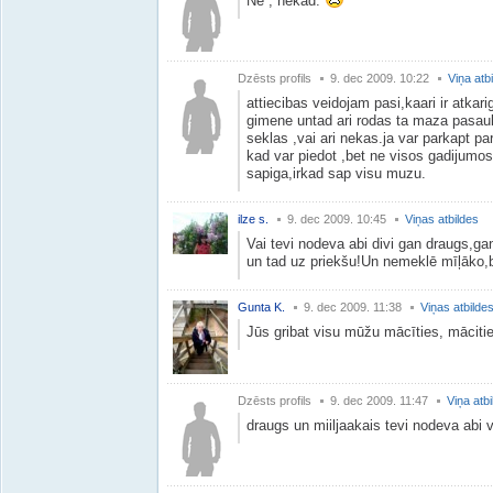
Nē , nekad.
Dzēsts profils
9. dec 2009. 10:22
Viņa atb
attiecibas veidojam pasi,kaari ir atkar
gimene untad ari rodas ta maza pasauli
seklas ,vai ari nekas.ja var parkapt par
kad var piedot ,bet ne visos gadijumos.
sapiga,irkad sap visu muzu.
ilze s.
9. dec 2009. 10:45
Viņas atbildes
Vai tevi nodeva abi divi gan draugs,ga
un tad uz priekšu!Un nemeklē mīļāko,
Gunta K.
9. dec 2009. 11:38
Viņas atbilde
Jūs gribat visu mūžu mācīties, mācitie
Dzēsts profils
9. dec 2009. 11:47
Viņa atb
draugs un miiljaakais tevi nodeva abi 