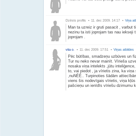
Dzēsts profils
11. dec 2009. 14:17
Viņa at
Man ta uzreiz ir gruti pasacit , varbut 
nezinu ta isti joprojam tas nau iekseji t
joprojam .
vita o.
11. dec 2009. 17:51
Viņas atbildes
Pēc būtības, smadzeņu uzbūves un fizio
Tur nu neko nevar mainīt. Vīrieša uzve
nosaka viņa intelekts ,jūtu inteliģenc
to, vai piedot , ja vīrietis zina, ka viņa
,nuNĒĒ.. Turpinoties šādām attiecībām,
viens šis nodevīgais vīrietis, viņa kļū
pašcieņu un ienīdīs vīriešu dzimumu k