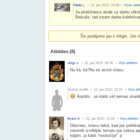
Dilaila L.
22. jan 2010. 10:06
Viņas atbi
Ja priekšniece atnāk uz darbu slikt
Baisulis, tad visam darba kolektīva
Šis jautājums jau ir slēgts. Jūs n
Atbildes
(8)
olegs v.
22. jan 2010. 09:36
Viņa atbildes
Nu kā. kā?Nu es avīzē izlasu.
Dzēsts profils
22. jan 2010. 10:15
Viņa atb
Ārprāts , un kāds vēl ņemas skaid
Aivars K.
22. jan 2010. 11:59
Viņa atbildes
Dārzniec, krievu laikā, kad par politik
vienmēr izvēlējās tematu par seksa ap
kājām, ja kāds *nostučīja*..p