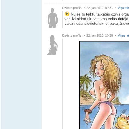
Dzēsts profils
22. jan 2010. 09:31
Viņa atb
Nu es to teiktu tā,katris dzīvs org
var izkaidrot tik pats kas velās dotājā
valdzinošai sievietei skriet pakaļ.Sievie
Dzēsts profils
22. jan 2010. 10:39
Viņas at