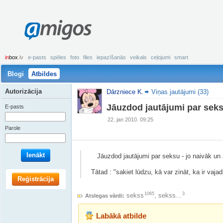
amigos
in
box
.lv
e-pasts
spēles
foto
files
iepazīšanās
veikals
ceļojumi
smart
Blogi
Atbildes
Autorizācija
Dārzniece K.
Viņas jautājumi (33)
Jāuzdod jautājumi par seks
E-pasts
22. jan 2010. 09:25
Parole
Ienākt
Jāuzdod jautājumi par seksu - jo naivāk un a
Tātad : "sakiet lūdzu, kā var zināt, ka ir vaja
Reģistrācija
1065
3
sekss
,
sekss...
Atslegas vārdi:
Labākā atbilde