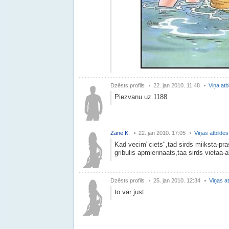
Dzēsts profils
22. jan 2010. 11:48
Viņa atb
Piezvanu uz 1188
Zane K.
22. jan 2010. 17:05
Viņas atbildes
Kad vecim"ciets",tad sirds miiksta-pras
gribulis apmierinaats,taa sirds vietaa-
Dzēsts profils
25. jan 2010. 12:34
Viņas at
to var just..