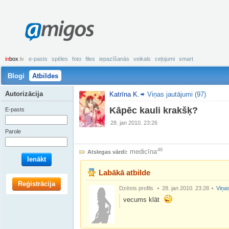
amigos
in
box
.lv
e-pasts
spēles
foto
files
iepazīšanās
veikals
ceļojumi
smart
Blogi
Atbildes
Autorizācija
Katrīna K.
Viņas jautājumi (97)
Kāpēc kauli krakšķ?
E-pasts
28. jan 2010. 23:26
Parole
49
medicīna
Atslegas vārdi:
Ienākt
Labākā atbilde
Reģistrācija
Dzēsts profils
28. jan 2010. 23:28
Viņas
vecums klāt