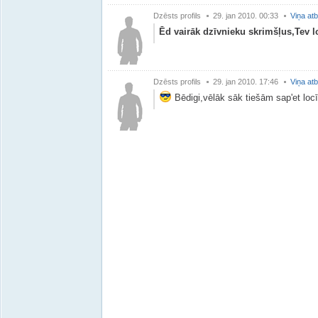
Dzēsts profils
29. jan 2010. 00:33
Viņa atb
Ēd vairāk dzīvnieku skrimšļus,Tev lo
Dzēsts profils
29. jan 2010. 17:46
Viņa atb
Bēdigi,vēlāk sāk tiešām sap'et loc