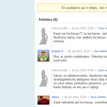
Šis jautājums jau ir slēgts. Jūs n
Atbildes
(6)
Dzēsts profils
28. jan 2010. 23:30
Viņas at
Kauli vai locītavas?? Ja locītavas, tad
šķidruma iekšā, kas ieeļļotu locītava
stāstīja.
Ernests K.
28. jan 2010. 23:33
Viņa atbild
Maz ar sportu nodarbojies. Ūdentiņu p
kauli paši.
Dzēsts profils
28. jan 2010. 23:45
Viņas at
kalcijs un olbaltumvielas. daudziem tā
dzert(aptiekā bij dabūjams kkas tāds ka
un citus tādus produktus jāņammo. ja ta
kaulu bļdiņas un tas jau ir sāpīgi...
erika s.
28. jan 2010. 23:29
Viņas atbildes
Kauli nekrakšķ,bet locītavas ,veselīb