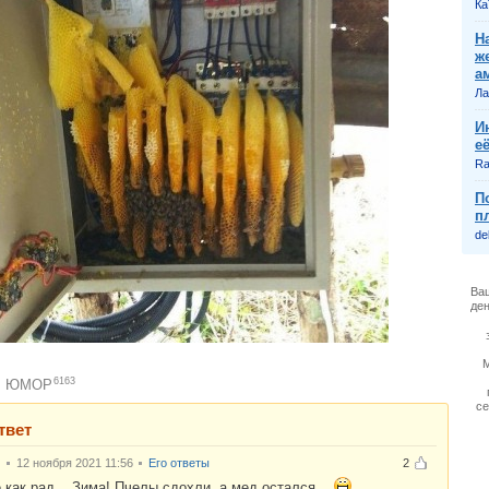
Ка
Н
ж
а
Ла
И
е
Ra
П
п
del
Ва
ден
6163
ЮМОР
:
с
твет
12 ноября 2021 11:56
Его ответы
2
как рад... Зима! Пчелы сдохли, а мед остался...