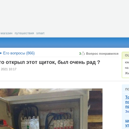
магазин
путешествия
smart
Его вопросы (866)
3
Вопрос понравился
О
кто открыл этот щиток, был очень рад ?
юм
на
 2021 10:17
Жи
П
То
п
пp
Зо
ц
у