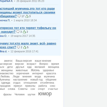
ТериНкА К.
26 февраля 2011 05:23
астояший мужчина,это тот кто ради
енщины может поступиться своими
мбициями?
17
3
ночка П.
1 марта 2010 18:34
нтересно тот кто теряет туфельку он
ё находит?
3
2
isa O.
19 марта 2017 14:35
очему тот,кто мало знает, всё- равно
лохо спит?
2
5
fina d.
12 февраля 2016 17:41
амигос
Ваша версия
ваше мнение
ши версии
версии
возраст
Вопрос
время
ьги
дети
друзья
еда
желания
женщина
Жизнь
женщины
животные
здоровье
знакомство
изречения
интернет
красота
Любовь
Люди
мнения
мода
мужчина
Мужчины
настроение
новый год
общение
одежда
отдых
отношения
отсебятина
праздник
прикол
приколы
работа
секс
емья
слова
Советы
сон
спорт
счастье
юмор
фразы
Человек
шутки