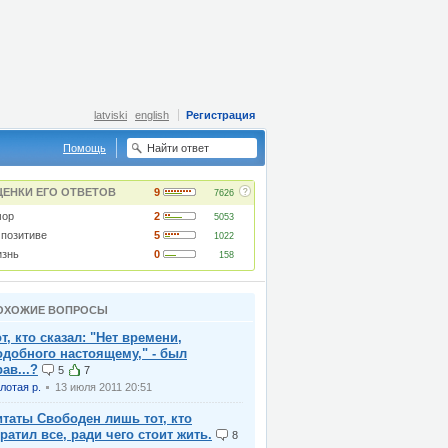
latviski
english
Регистрация
Помощь
?
ЦЕНКИ ЕГО ОТВЕТОВ
9
7626
ор
2
5053
 позитиве
5
1022
знь
0
158
ОХОЖИЕ ВОПРОСЫ
т, кто сказал: "Hет вpемени,
одобного настоящемy," - был
ав...?
5
7
лотая р.
13 июля 2011 20:51
итаты Свободен лишь тот, кто
тратил все, ради чего стоит жить.
8