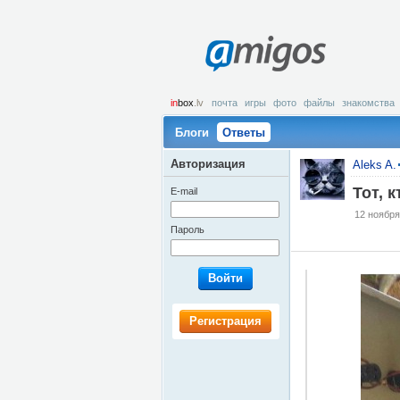
amigos
in
box
.lv
почта
игры
фото
файлы
знакомства
Блоги
Ответы
Авторизация
Aleks A.
Тот, 
E-mail
12 ноября
Пароль
Войти
Регистрация