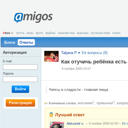
amigos
in
box
.lv
почта
игры
фото
файлы
знакомства
магазин
путешествия
smart
Блоги
Ответы
Авторизация
Tatjana Р.
Её вопросы (9)
Как отучичь ребёнка есть
E-mail
8 ноября 2009 23:07
Пароль
Войти
Чипсы и сладости - главная пища.
Регистрация
1
0
желания
,
привычки
,
капри
Ключевые слова:
Лучший ответ
Aleksandr o.
9 ноября 2009 02:09
Её 