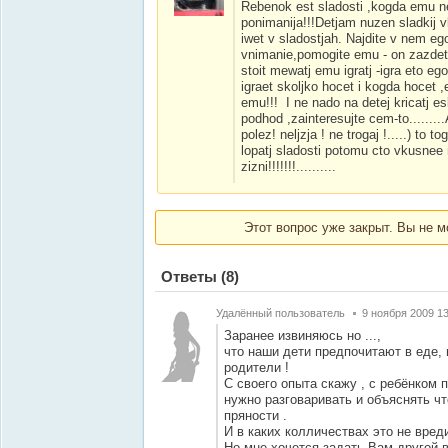
Rebenok est sladosti ,kogda emu ne
ponimanija!!!Detjam nuzen sladkij 
iwet v sladostjah. Najdite v nem ego 
vnimanie,pomogite emu - on zazdet 
stoit mewatj emu igratj -igra eto ego
igraet skoljko hocet i kogda hocet ,
emu!!! I ne nado na detej kricatj es
podhod ,zainteresujte cem-to.........
polez! neljzja ! ne trogaj !.....) to
lopatj sladosti potomu cto vkusnee 
zizni!!!!!!!..........
Этот вопрос уже закрыт. Вы не м
Ответы
(8)
Удалённый пользователь
9 ноября 2009 13
Заранее извиняюсь но ...,
что наши дети предпочитают в еде, 
родители !
С своего опыта скажу , с ребёнком 
нужно разговаривать и объяснять чт
пряности .
И в каких колличествах это не вред
Но мне хочется задать Вам другой в