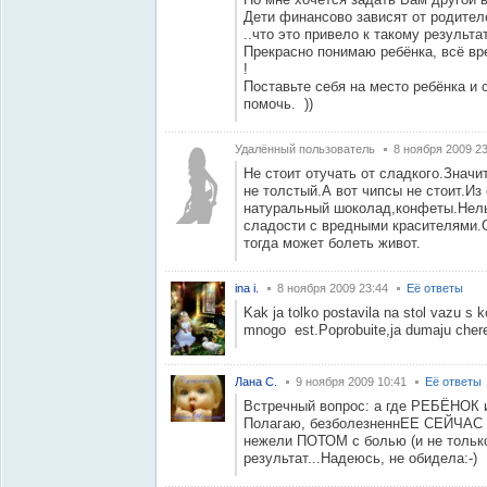
Дети финансово зависят от родителе
..что это привело к такому результа
Прекрасно понимаю ребёнка, всё вре
!
Поставьте себя на место ребёнка и 
помочь. ))
Удалённый пользователь
8 ноября 2009 23
Не стоит отучать от сладкого.Значи
не толстый.А вот чипсы не стоит.Из
натуральный шоколад,конфеты.Нель
сладости с вредными красителями.О
тогда может болеть живот.
ina i.
8 ноября 2009 23:44
Её ответы
Kak ja tolko postavila na stol vazu s 
mnogo est.Poprobuite,ja dumaju cherez
Лана С.
9 ноября 2009 10:41
Её ответы
Встречный вопрос: а где РЕБЁНОК и
Полагаю, безболезненнЕЕ СЕЙЧАС "
нежели ПОТОМ с болью (и не тольк
результат...Надеюсь, не обидела:-)