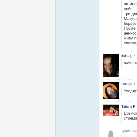
на мно
себя .
Три дн
Матушк
борьбы
После 
ценнос
живу п
благод
irulka j.
naverno
Valērijs D.
Уходят
Tatjana Р.
Возмож
стреми
Удалённы