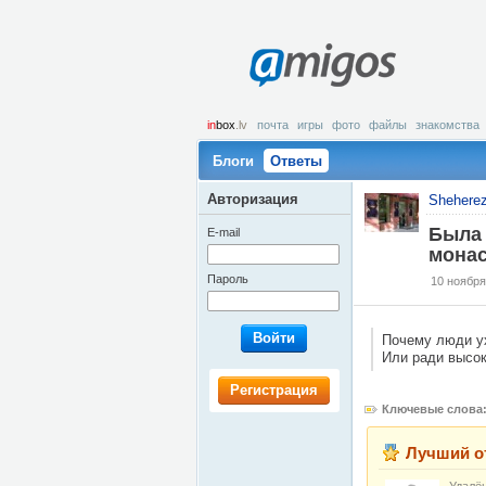
amigos
in
box
.lv
почта
игры
фото
файлы
знакомства
Блоги
Ответы
Авторизация
Shehere
Была 
E-mail
мона
Пароль
10 ноября
Войти
Почему люди ух
Или ради высо
Регистрация
Ключевые слова
Лучший о