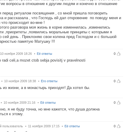
гие вопросы в отношение к другим людям и конечно в отношение
я перед ритуалом посвящения , со мной пришла поговорить
а и рассказала , что Господь ей дал откровение по поводу меня и
 что происходит во-мне !
этого разговора моя жизнь в корне изменнилась ,изменились
ти ,приоритеты ,появились моральные принципы с которыми я
о сей день . Преклоняю свои колена пред Господом и с большой
арностью памятую Матушку !!!
10 ноября 2009 18:26
Её ответы
0
 radi celi,a mozet ctob sebja povisitj v pravelnosti
10 ноября 2009 18:38
Его ответы
0
ь из жизни, а в монастырь приходят! Да хотел бы.
10 ноября 2009 21:16
Её ответы
0
но, я не буду точна, но мне кажется, что душа должна
ться к этому.
й пользователь
11 ноября 2009 17:15
Её ответы
0