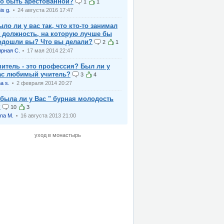
то быть арестованной?
1
1
is g.
24 августа 2016 17:47
ыло ли у вас так, что кто-то занимал
у должность, на которую лучше бы
одошли вы? Что вы делали?
2
1
рная С.
17 мая 2014 22:47
читель - это профессия? Был ли у
ас любимый учитель?
3
4
na s.
2 февраля 2014 20:27
 была ли у Вас " бурная молодость
?
10
3
na M.
16 августа 2013 21:00
уход в монастырь