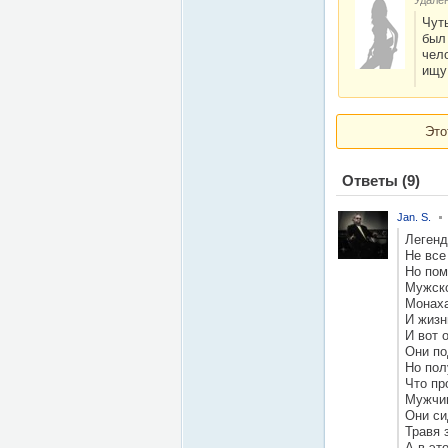
Удалё
Чуть
был
чело
ищу!
Это
Ответы
(9)
Jan. S.
Легенд
Не все
Но пом
Мужско
Монаха
И жизн
И вот 
Они по
Но пол
Что пр
Мужчин
Они си
Травя 
А в эт