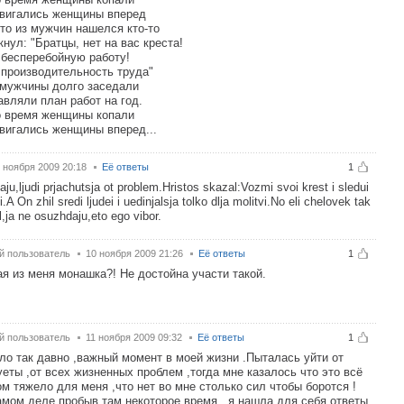
вигались женщины вперед
-то из мужчин нашелся кто-то
кнул: "Братцы, нет на вас креста!
бесперебойную работу!
производительность труда"
мужчины долго заседали
авляли план работ на год.
о время женщины копали
вигались женщины вперед...
 ноября 2009 20:18
Её ответы
1
ju,ljudi prjachutsja ot problem.Hristos skazal:Vozmi svoi krest i sledui
.A On zhil sredi ljudei i uedinjalsja tolko dlja molitvi.No eli chelovek tak
l,ja ne osuzhdaju,eto ego vibor.
й пользователь
10 ноября 2009 21:26
Её ответы
1
ая из меня монашка?! Не достойна участи такой.
й пользователь
11 ноября 2009 09:32
Её ответы
1
ло так давно ,важный момент в моей жизни .Пыталась уйти от
уеты ,от всех жизненных проблем ,тогда мне казалось что это всё
м тяжело для меня ,что нет во мне столько сил чтобы боротся !
амом деле пробыв там некоторое время , я нашла для себя ответы