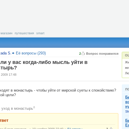
магазин
путешествия
smart
zada S.
Её вопросы (293)
2
Вопрос понравился
О
ли у вас когда-либо мысль уйти в
Жи
стырь?
же
Лю
 2009 17:48
П
одят в монастырь - чтобы уйти от мирской суеты к спокойствию?
кой цели?
Б
в
н
0
уход в монастырь
:
Sh
твет
Б
Е