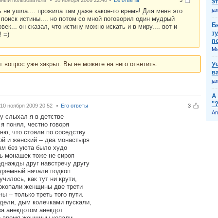
нный пользователь
10 ноября 2009 22:40
Её ответы
3
э
jan
 не ушла.... прожила там даже какое-то время! Для меня это
 поиск истины.... но потом со мной поговорил один мудрый
Б
век... он сказал, что истину можно искать и в миру.... вот и
т
 =)
п
Ми
т вопрос уже закрыт. Вы не можете на него ответить.
У
в
ja
А
"
10 ноября 2009 20:52
Его ответы
3
An
у слыхал я в детстве
 я понял, честно говоря
ню, что стояли по соседству
й и женский -- два монастыря
м без уюта было худо
ь монашек тоже не сироп
однажды друг навстречу другу
дземный начали подкоп
училось, как тут ни крути,
окопали женщины две трети
ы -- только треть того пути.
дели, дым колечками пускали,
за анекдотом анекдот
о время женщины копали