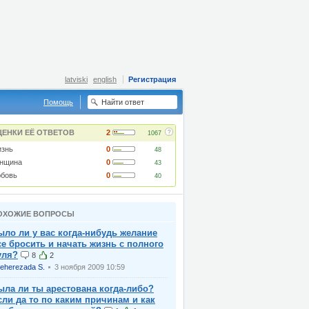
latviski
english
Регистрация
Помощь
?
ЦЕНКИ ЕЁ ОТВЕТОВ
2
1067
знь
0
48
нщина
0
43
бовь
0
40
ОХОЖИЕ ВОПРОСЫ
ыло ли у вас когда-нибудь желание
се бросить и начать жизнь с полного
уля?
8
2
eherezada S.
3 ноября 2009 10:59
ыла ли ты арестована когда-либо?
сли да то по каким причинам и как