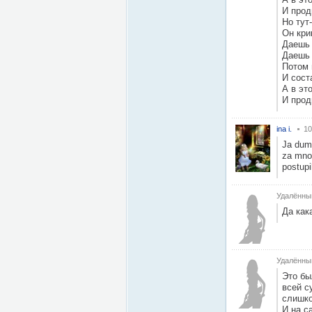
И прод
Но тут
Он кри
Даешь 
Даешь 
Потом 
И сост
А в эт
И прод
ina i.
10
Ja duma
za mnoi
postupi
Удалённы
Да как
Удалённы
Это бы
всей с
слишко
И на с