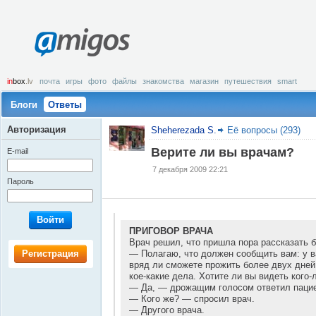
amigos
in
box
.lv
почта
игры
фото
файлы
знакомства
магазин
путешествия
smart
Блоги
Ответы
Авторизация
Sheherezada S.
Её вопросы (293)
Верите ли вы врачам?
E-mail
7 декабря 2009 22:21
Пароль
Войти
ПРИГОВОР ВРАЧА
Врач решил, что пришла пора рассказать 
Регистрация
— Полагаю, что должен сообщить вам: у в
вряд ли сможете прожить более двух дней
кое-какие дела. Хотите ли вы видеть кого-
— Да, — дрожащим голосом ответил пацие
— Кого же? — спросил врач.
— Другого врача.