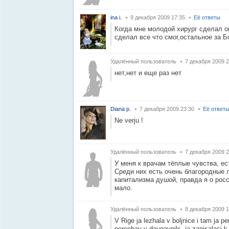
ina i.
9 декабря 2009 17:35
Её ответы
Когда мне молодой хирург сделал о
сделал все что смог,остальное за 
Удалённый пользователь
7 декабря 2009 2
нет,нет и еще раз нет
Diana p.
7 декабря 2009 23:30
Её ответ
Ne verju !
Удалённый пользователь
7 декабря 2009 2
У меня к врачам тёплые чувства, ес
Среди них есть очень благородные 
капитализма душой, правда я о рос
мало.
Удалённый пользователь
8 декабря 2009 1
V Rige ja lezhala v boljnice i tam ja p
pereehav v daugavpils, ja zapisalasj k