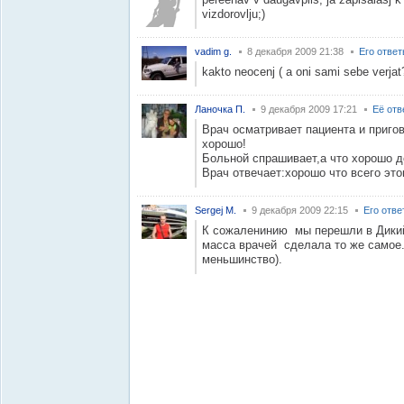
vizdorovlju;)
vadim g.
8 декабря 2009 21:38
Его отве
kakto neocenj ( a oni sami sebe verjat
Ланочка П.
9 декабря 2009 17:21
Её отв
Врач осматривает пациента и приго
хорошо!
Больной спрашивает,а что хорошо д
Врач отвечает:хорошо что всего это
Sergej M.
9 декабря 2009 22:15
Его отве
К сожаленинию мы перешли в Дики
масса врачей сделала то же самое.
меньшинство).