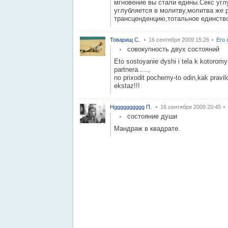
мгновение вы стали едины.Секс уг
углубляется в молитву,молитва же 
трансценденцию,тотальное единств
Товарищ С.
16 сентября 2009 15:26
Его 
совокупность двух состояний
Eto sostoyanie dyshi i tela k kotoromy
partnera.....,
no prixodit pochemy-to odin,kak pravilo
ekstaz!!!
Нgggggggggg П.
16 сентября 2009 20:45
состояние души
Мандраж в квадрате.