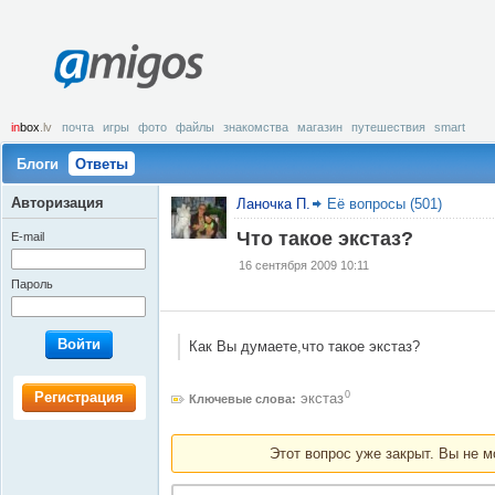
amigos
in
box
.lv
почта
игры
фото
файлы
знакомства
магазин
путешествия
smart
Блоги
Ответы
Авторизация
Ланочка П.
Её вопросы (501)
Что такое экстаз?
E-mail
16 сентября 2009 10:11
Пароль
Войти
Как Вы думаете,что такое экстаз?
Регистрация
0
экстаз
Ключевые слова:
Этот вопрос уже закрыт. Вы не м