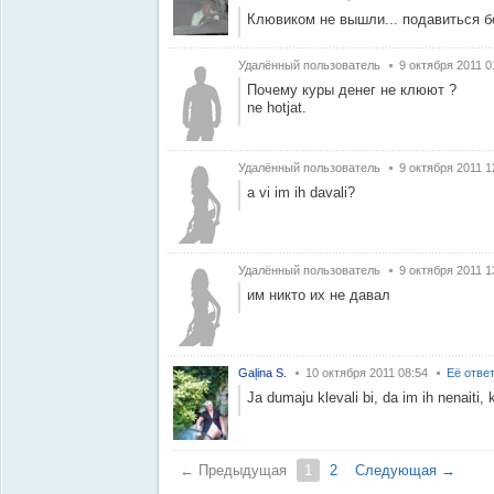
Клювиком не вышли... подавиться 
Удалённый пользователь
9 октября 2011 0
Почему куры денег не клюют ?
ne hotjat.
Удалённый пользователь
9 октября 2011 1
a vi im ih davali?
Удалённый пользователь
9 октября 2011 1
им никто их не давал
Gaļina S.
10 октября 2011 08:54
Её отве
Ja dumaju klevali bi, da im ih nenaiti, k
← Предыдущая
1
2
Следующая →