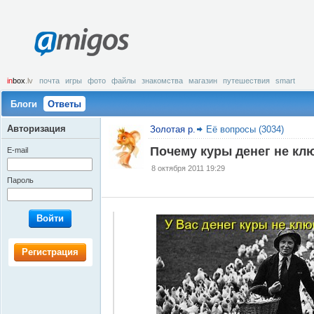
amigos
in
box
.lv
почта
игры
фото
файлы
знакомства
магазин
путешествия
smart
Блоги
Ответы
Авторизация
Золотая р.
Её вопросы (3034)
Почему куры денег не кл
E-mail
8 октября 2011 19:29
Пароль
Войти
Регистрация