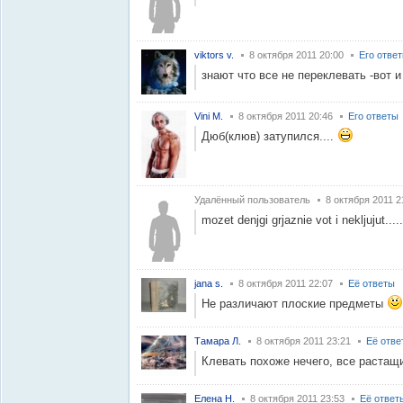
viktors v.
8 октября 2011 20:00
Его отве
знают что все не переклевать -вот и
Vini M.
8 октября 2011 20:46
Его ответы
Дюб(клюв) затупился....
Удалённый пользователь
8 октября 2011 2
mozet denjgi grjaznie vot i nekljujut.....
jana s.
8 октября 2011 22:07
Её ответы
Не различают плоские предметы
Тамара Л.
8 октября 2011 23:21
Её отве
Клевать похоже нечего, все растащи
Елена Н.
8 октября 2011 23:53
Её ответ