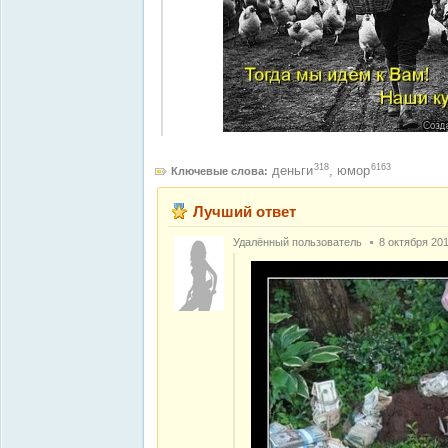
318
6163
деньги
,
юмор
Ключевые слова:
Лучший ответ
Удалённый пользователь
8 октября 201