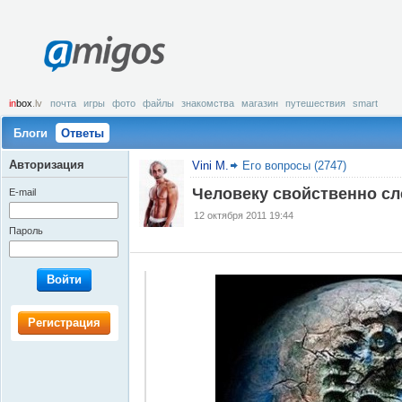
amigos
in
box
.lv
почта
игры
фото
файлы
знакомства
магазин
путешествия
smart
Блоги
Ответы
Авторизация
Vini M.
Его вопросы (2747)
Человеку свойственно сле
E-mail
12 октября 2011 19:44
Пароль
Войти
Регистрация