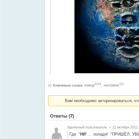
6163
222
юмор
,
человек
Ключевые слова:
Вам необходимо авторизироваться, что
Ответы
(7)
Удалённый пользователь
12 октября 2011 
Где "
НИ
"... попадя! "ПРИШЁЛ, У