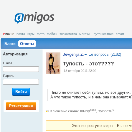
amigos
in
box
.lv
почта
игры
фото
файлы
знакомства
магазин
путешествия
smart
Блоги
Ответы
Авторизация
Jevgenija Z.
Её вопросы (2182)
Тупость - это?????
E-mail
18 октября 2011 22:02
Пароль
Войти
Никто не считает себя тупым, но вот других, 
А что такое тупость, и в чем она измеряется
Регистрация
6163
0
юмор
,
тупость
Ключевые слова:
Этот вопрос уже закрыт. Вы не м