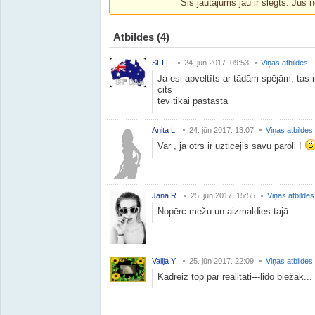
Šis jautājums jau ir slēgts. Jūs n
Atbildes
(4)
SFI L.
24. jūn 2017. 09:53
Viņas atbildes
Ja esi apveltīts ar tādām spējām, tas ir 
cits
tev tikai pastāsta
Anita L.
24. jūn 2017. 13:07
Viņas atbildes
Var , ja otrs ir uzticējis savu paroli !
Jana R.
25. jūn 2017. 15:55
Viņas atbildes
Nopērc mežu un aizmaldies tajā...
Valija Y.
25. jūn 2017. 22:09
Viņas atbildes
Kādreiz top par realitāti---lido biežāk...