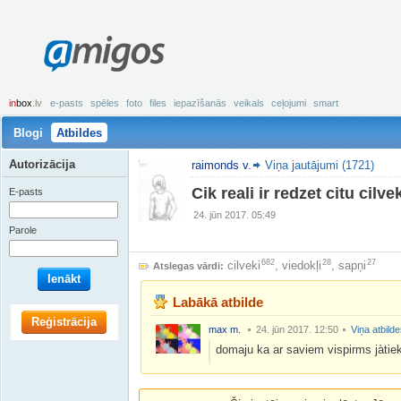
amigos
in
box
.lv
e-pasts
spēles
foto
files
iepazīšanās
veikals
ceļojumi
smart
Blogi
Atbildes
Autorizācija
raimonds v.
Viņa jautājumi (1721)
Cik reali ir redzet citu cil
E-pasts
24. jūn 2017. 05:49
Parole
682
28
27
cilveki
,
viedokļi
,
sapņi
Atslegas vārdi:
Ienākt
Labākā atbilde
Reģistrācija
max m.
24. jūn 2017. 12:50
Viņa atbild
domaju ka ar saviem vispirms jàti