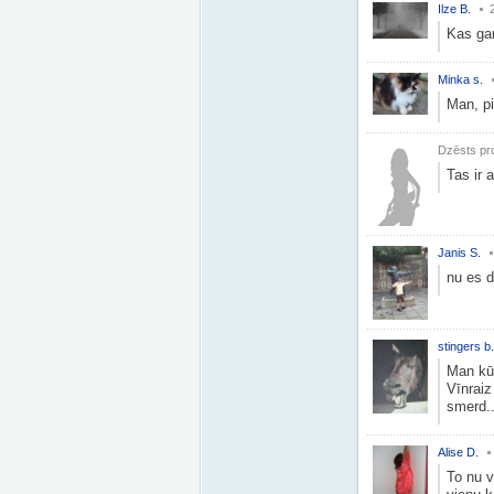
Ilze B.
Kas ga
Minka s.
Man, pi
Dzēsts pro
Tas ir 
Janis S.
nu es d
stingers b.
Man kū
Vīnraiz
smerd..
Alise D.
To nu v