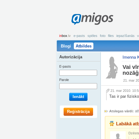
amigos
in
box
.lv
e-pasts
spēles
foto
files
iepazīšanās
v
Blogi
Atbildes
Autorizācija
Imenna 
Vai vī
E-pasts
nozāģ
Parole
21. mar 2
21. mar 2010. 10:5
Tas ir par fizisko
Ienākt
at
Reģistrācija
Atslegas vārdi:
Labākā atb
Dzēsts 