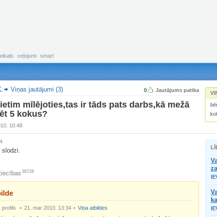
eikals
ceļojumi
smart
K.
Viņas jautājumi (3)
0
Jautājums patika
VI
rietim mīlējoties,tas ir tāds pats darbs,kā mežā
bē
ēt 5 kokus?
ko
010. 10:48
4
LĪ
 slodzi.
Va
za
38728
tiecības
IE
Va
ilde
ka
profils
21. mar 2010. 13:34
Viņa atbildes
IE