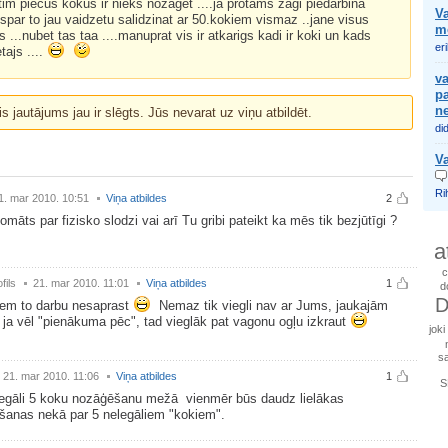
etim piecus kokus ir nieks nozaget ....ja protams zagi piedarbina
Va
vispar to jau vaidzetu salidzinat ar 50.kokiem vismaz ..jane visus
m
s ...nubet tas taa ....manuprat vis ir atkarigs kadi ir koki un kads
er
tajs ....
va
pa
n
is jautājums jau ir slēgts. Jūs nevarat uz viņu atbildēt.
did
Va
Ri
1. mar 2010. 10:51
Viņa atbildes
2
domāts par fizisko slodzi vai arī Tu gribi pateikt ka mēs tik bezjūtīgi ?
a
c
fils
21. mar 2010. 11:01
Viņa atbildes
1
d
D
iem to darbu nesaprast
Nemaz tik viegli nav ar Jums, jaukajām
a vēl "pienākuma pēc", tad vieglāk pat vagonu ogļu izkraut
joki
sa
21. mar 2010. 11:06
Viņa atbildes
1
S
legāli 5 koku nozāģēšanu mežā vienmēr būs daudz lielākas
šanas nekā par 5 nelegāliem "kokiem".