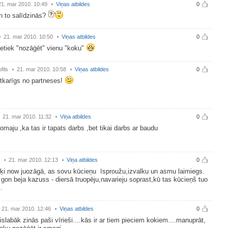
21. mar 2010. 10:49
Viņas atbildes
0
n to salīdzinās?
21. mar 2010. 10:50
Viņas atbildes
0
etiek "nozāģēt" vienu "koku"
fils
21. mar 2010. 10:58
Viņas atbildes
0
atkarīgs no partneses!
21. mar 2010. 11:32
Viņa atbildes
0
omaju ,ka tas ir tapats darbs ,bet tikai darbs ar baudu
21. mar 2010. 12:13
Viņa atbildes
0
ķi now juozāgā, as sovu kūcieņu īsproužu,izvalku un asmu laimiegs.
 gon beja kazuss - diersā truopēju,navarieju soprast,kū tas kūcieņš tuo
.
21. mar 2010. 12:46
Viņas atbildes
0
islabāk zinās paši vīrieši....kās ir ar tiem pieciem kokiem....manuprāt,