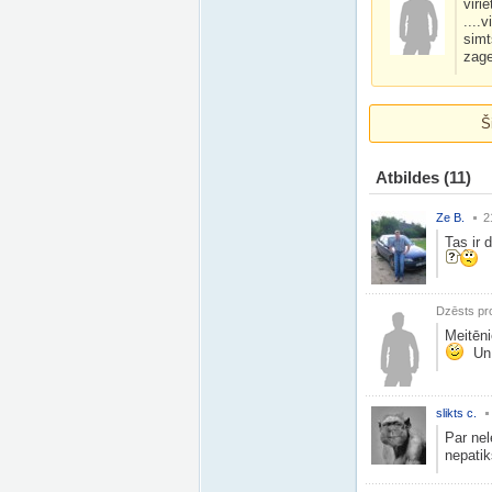
viri
....
simt
zage
Š
Atbildes
(11)
Ze B.
2
Tas ir 
Dzēsts pro
Meitēn
Un j
slikts c.
Par ne
nepatik