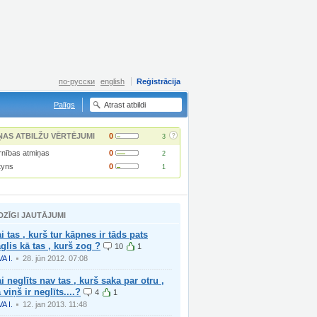
по-русски
english
Reģistrācija
Palīgs
?
ŅAS ATBILŽU VĒRTĒJUMI
0
3
rnības atmiņas
0
2
tyns
0
1
DZĪGI JAUTĀJUMI
i tas , kurš tur kāpnes ir tāds pats
glis kā tas , kurš zog ?
10
1
VA I.
28. jūn 2012. 07:08
i neglīts nav tas , kurš saka par otru ,
 viņš ir neglīts....?
4
1
VA I.
12. jan 2013. 11:48