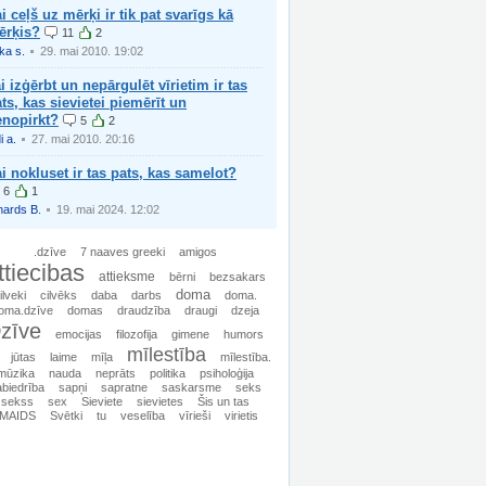
i ceļš uz mērķi ir tik pat svarīgs kā
ērķis?
11
2
ika s.
29. mai 2010. 19:02
i izģērbt un nepārgulēt vīrietim ir tas
ts, kas sievietei piemērīt un
enopirkt?
5
2
i a.
27. mai 2010. 20:16
i nokluset ir tas pats, kas samelot?
6
1
hards B.
19. mai 2024. 12:02
.dzīve
7 naaves greeki
amigos
ttiecibas
attieksme
bērni
bezsakars
doma
ilveki
cilvēks
daba
darbs
doma.
oma.dzīve
domas
draudzība
draugi
dzeja
zīve
emocijas
filozofija
gimene
humors
mīlestība
jūtas
laime
mīļa
mīlestība.
mūzika
nauda
neprāts
politika
psiholoģija
biedrība
sapņi
sapratne
saskarsme
seks
sekss
sex
Sieviete
sievietes
Šis un tas
MAIDS
Svētki
tu
veselība
vīrieši
virietis