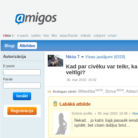
amigos
in
box
.lv
e-pasts
spēles
foto
files
iepazīšanās
veikals
ceļojumi
smart
Blogi
Atbildes
Autorizācija
Nikita T.
Viņas jautājumi (6319)
Kad par civēku var teikr, k
E-pasts
veltīgi?
Parole
30. mar 2010. 15:42
34039
38634
Mīlestība
,
Dzīve
,
Attiec
Atslegas vārdi:
Ienākt
Labākā atbilde
Reģistrācija
Dzēsts profils
30. mar 2010. 15:48
Viņa
Nekad... jo katrs šajā pasaulē ieroda
spīdēt, bet citam dubļus brist...