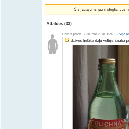
Šis jautājums jau ir slēgts. Jūs n
Atbildes
(33)
Dzēsts profils
30. mar 2010. 15:46
Viņa at
dzīves lielāko daļu veltijis šņaba p