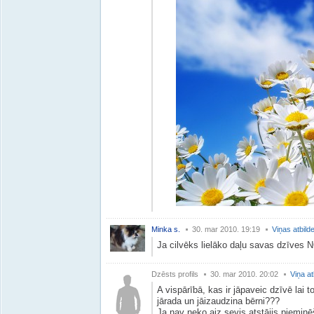
Minka s.
30. mar 2010. 19:19
Viņas atbild
Ja cilvēks lielāko daļu savas dzī
Dzēsts profils
30. mar 2010. 20:02
Viņa at
A vispārībā, kas ir jāpaveic dzīvē lai t
jārada un jāizaudzina bērni???
Ja nav neko aiz sevis atstājis pieminēš