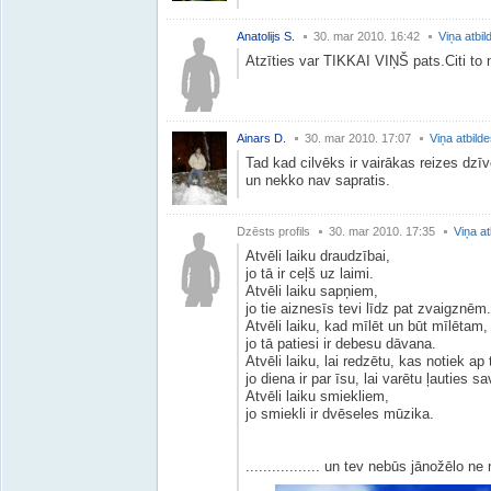
Anatolijs S.
30. mar 2010. 16:42
Viņa atbil
Atzīties var TIKKAI VIŅŠ pats.Citi to 
Ainars D.
30. mar 2010. 17:07
Viņa atbild
Tad kad cilvēks ir vairākas reizes dzī
un nekko nav sapratis.
Dzēsts profils
30. mar 2010. 17:35
Viņa at
Atvēli laiku draudzībai,
jo tā ir ceļš uz laimi.
Atvēli laiku sapņiem,
jo tie aiznesīs tevi līdz pat zvaigznēm.
Atvēli laiku, kad mīlēt un būt mīlētam,
jo tā patiesi ir debesu dāvana.
Atvēli laiku, lai redzētu, kas notiek ap 
jo diena ir par īsu, lai varētu ļauties sa
Atvēli laiku smiekliem,
jo smiekli ir dvēseles mūzika.
Kornēlija A
................. un tev nebūs jānožēlo ne nie