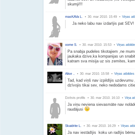
skumji!!!
masKAVa L.
30. mar 2010. 15:49
Viņas at
Ja neko labu nav izdarījis pat SEV
oome S.
30. mar 2010. 15:53
Viņas atbild
Pa snabja pudeles tikotajiem ,ne mums
jaukaka dzive,ka kompanijas un snabit
katram sva misija uz sis zemites, kam 
Alise ..
30. mar 2010. 15:58
Viņas atbildes
Tad, kad viņš nav izpildījis uzdevumu 
dzīvojis tikai sev, neko nedodams citi
Dzēsts profils
30. mar 2010. 16:10
Viņa at
Ja viņu neviena sievasmāte nav nolād
raudājusi
Skaidrite L.
30. mar 2010. 16:29
Viņas atb
Ja nav iestādījis koku un radījis bērnu