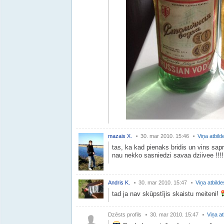
mazais X.
30. mar 2010. 15:46
Viņa atbild
tas, ka kad pienaks bridis un vins sap
nau nekko sasniedzi savaa dziivee !!!!
Andris K.
30. mar 2010. 15:47
Viņa atbilde
tad ja nav skūpstījis skaistu meiteni!
Dzēsts profils
30. mar 2010. 15:47
Viņa at