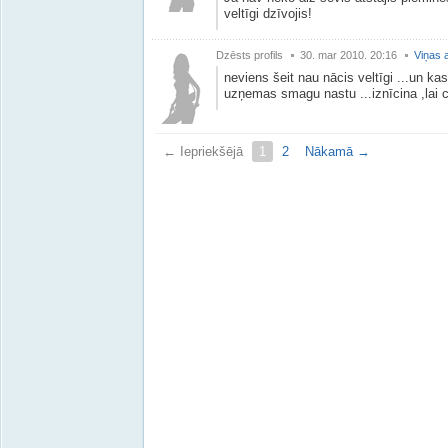
veltīgi dzīvojis!
Dzēsts profils
30. mar 2010. 20:16
Viņas a
neviens šeit nau nācis veltīgi ...un ka
uzņemas smagu nastu ...iznīcina ,lai 
← Iepriekšējā
1
2
Nākamā →