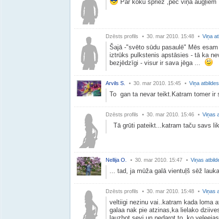
Par koku spriež ,pēc viņa augļiem !
Dzēsts profils
30. mar 2010. 15:48
Viņa at
Šajā -"svēto sūdu pasaulē" Mēs esam k
iztrūks pulkstenis apstāsies - tā ka n
bezjēdzīgi - visur ir sava jēga ...
Arvils S.
30. mar 2010. 15:45
Viņa atbildes
To gan ta nevar teikt.Katram tomer ir
Dzēsts profils
30. mar 2010. 15:46
Viņas a
Tā grūti pateikt...katram taču savs lik
Nellija O.
30. mar 2010. 15:47
Viņas atbild
... tad, ja mūža galā vientuļš sēž lauk
Dzēsts profils
30. mar 2010. 15:48
Viņas a
veltiigi nezinu vai..katram kada loma
galaa nak pie atzinas,ka lielako dziive
lauzhot sevi un nedarot,to ,ko veleejas