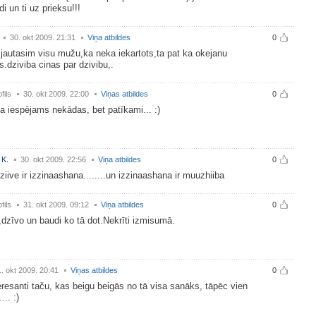
i un ti uz prieksu!!!
30. okt 2009. 21:31
Viņa atbildes
0
jautasim visu mužu,ka neka iekartots,ta pat ka okejanu
.dziviba cinas par dzivibu,.
fils
30. okt 2009. 22:00
Viņas atbildes
0
a iespējams nekādas, bet patīkami... :)
 K.
30. okt 2009. 22:56
Viņa atbildes
0
iive ir izzinaashana........un izzinaashana ir muuzhiiba
fils
31. okt 2009. 09:12
Viņa atbildes
0
',dzīvo un baudi ko tā dot.Nekrīti izmisumā.
. okt 2009. 20:41
Viņas atbildes
0
eresanti taču, kas beigu beigās no tā visa sanāks, tāpēc vien
... :)