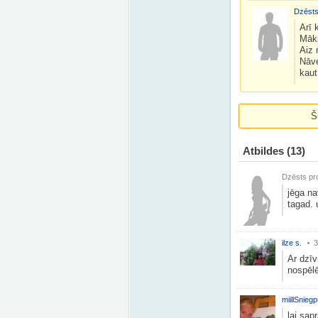
Dzēsts
Arī 
Māk
Aiz 
Nāve
kaut
Š
Atbildes
(13)
Dzēsts pro
jēga na
tagad. 
ilze s.
3
Ar dzīv
nospēlē
miillSniegp
lai sapr