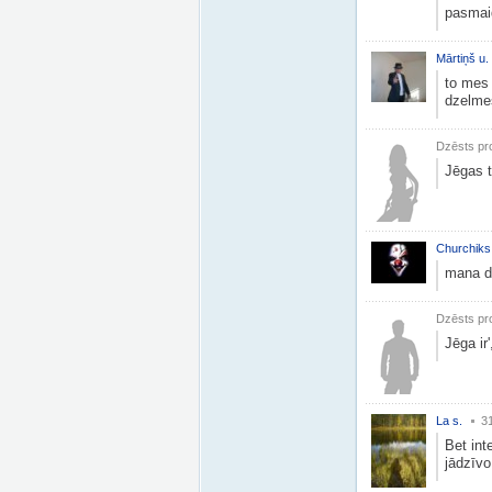
pasmaid
Mārtiņš u.
to mes 
dzelmes
Dzēsts pro
Jēgas t
Churchiks
mana dz
Dzēsts pro
Jēga ir
La s.
31
Bet int
jādzīvo.