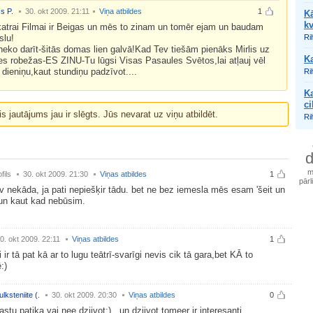
s P.
30. okt 2009. 21:11
Viņa atbildes
1
Kā
kv
katrai Filmai ir Beigas un mēs to zinam un tomēr ejam un baudam
slu!
Ri
neko darīt-šitās domas lien galvā!Kad Tev tiešām pienāks Mirlis uz
K
s robežas-ES ZINU-Tu lūgsi Visas Pasaules Svētos,lai atļauj vēl
 dieniņu,kaut stundiņu padzīvot....
Ri
Ka
ci
is jautājums jau ir slēgts. Jūs nevarat uz viņu atbildēt.
Ri
d
m
fils
30. okt 2009. 21:30
Viņas atbildes
1
pārl
v nekāda, ja pati nepiešķir tādu. bet ne bez iemesla mēs esam 'šeit un
un kaut kad nebūsim.
0. okt 2009. 22:11
Viņas atbildes
1
i ir tā pat kā ar to lugu teātrī-svarīgi nevis cik tā gara,bet KĀ to
:)
ulksteniite (.
30. okt 2009. 20:30
Viņas atbildes
0
astu patika vai nee dziivot:)...un dziivot tomeer ir interesanti...