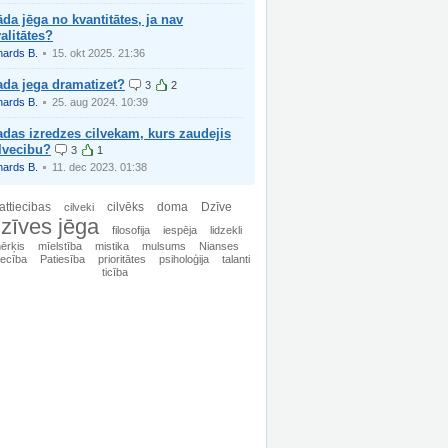
da jēga no kvantitātes, ja nav
alitātes?
hards B.
15. okt 2025. 21:36
ada jega dramatizet?
3
2
hards B.
25. aug 2024. 10:39
das izredzes cilvekam, kurs zaudejis
lvecibu?
3
1
hards B.
11. dec 2023. 01:38
attiecibas
cilvēks
doma
Dzīve
cilveki
zīves jēga
filosofija
iespēja
lidzekli
ērķis
mīelstība
mistika
mulsums
Nianses
iecība
Patiesība
prioritātes
psiholoģija
talanti
ticība