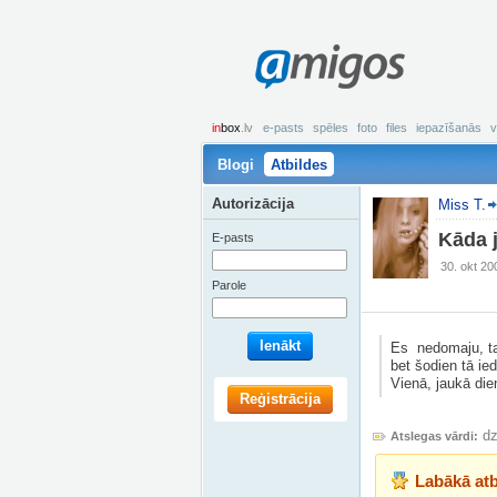
amigos
in
box
.lv
e-pasts
spēles
foto
files
iepazīšanās
v
Blogi
Atbildes
Autorizācija
Miss T.
Kāda j
E-pasts
30. okt 20
Parole
Ienākt
Es nedomaju, tag
bet šodien tā ie
Vienā, jaukā die
Reģistrācija
dz
Atslegas vārdi:
Labākā atb