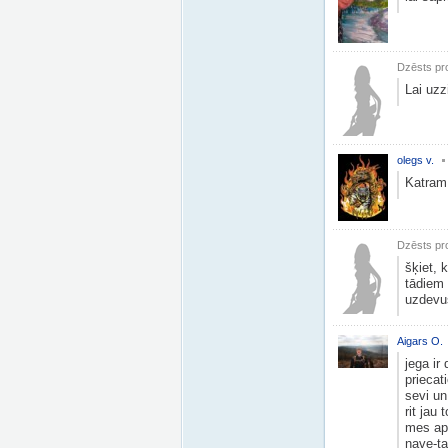
Dzēsts pro
Lai uzz
olegs v.
Katram 
Dzēsts pro
šķiet, 
tādiem 
uzdevuš
Aigars O.
jega ir
priecat
sevi u
rit jau 
mes apk
nave-ta