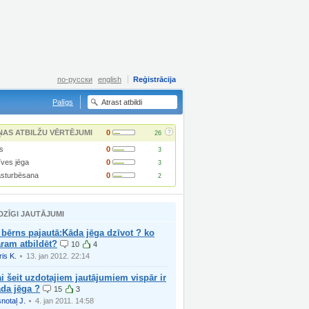
по-русски
english
Reģistrācija
Palīgs
?
ŅAS ATBILŽU VĒRTĒJUMI
0
26
ls
0
3
īves jēga
0
3
sturbēsana
0
2
DZĪGI JAUTĀJUMI
 bērns pajautā:Kāda jēga dzīvot ? ko
ram atbildēt?
10
4
ris K.
13. jan 2012. 22:14
i šeit uzdotajiem jautājumiem vispār ir
da jēga ?
15
3
snotaļ J.
4. jan 2011. 14:58