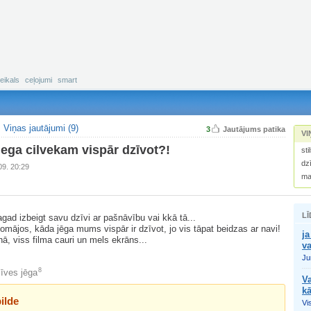
eikals
ceļojumi
smart
Viņas jautājumi (9)
3
Jautājums patika
VI
ega cilvekam vispār dzīvot?!
sti
dz
09. 20:29
ma
LĪ
ad izbeigt savu dzīvi ar pašnāvību vai kkā tā...
domājos, kāda jēga mums vispār ir dzīvot, jo vis tāpat beidzas ar navi!
ja
nā, viss filma cauri un mels ekrāns...
va
Ju
8
īves jēga
Va
kā
ilde
Vi