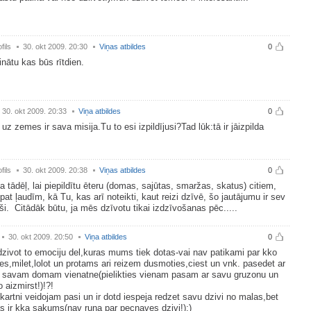
fils
30. okt 2009. 20:30
Viņas atbildes
0
inātu kas būs rītdien.
30. okt 2009. 20:33
Viņa atbildes
0
uz zemes ir sava misija.Tu to esi izpildījusi?Tad lūk:tā ir jāizpilda
fils
30. okt 2009. 20:38
Viņas atbildes
0
ka tādēļ, lai piepildītu ēteru (domas, sajūtas, smaržas, skatus) citiem,
pat ļaudīm, kā Tu, kas arī noteikti, kaut reizi dzīvē, šo jautājumu ir sev
i. Citādāk būtu, ja mēs dzīvotu tikai izdzīvošanas pēc.....
30. okt 2009. 20:50
Viņa atbildes
0
 dzivot to emociju del,kuras mums tiek dotas-vai nav patikami par kko
ies,milet,lolot un protams ari reizem dusmoties,ciest un vnk. pasedet ar
n savam domam vienatne(pielikties vienam pasam ar savu gruzonu un
to aizmirst!)!?!
artni veidojam pasi un ir dotd iespeja redzet savu dzivi no malas,bet
s ir kka sakums(nav runa par pecnaves dzivi!):)