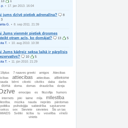
13
1
 p.
17. jan 2013. 16:04
i jums dzīvē pietiek adrenalīna?
8
3
irita G.
8. sep 2011. 21:39
ai Jums vienmēr pietiek drosmes
teikt otram acīs, ko domājat?
13
5
ita T.
10. aug 2010. 10:38
i Jums kādreiz seksa laikā ir pārplīsis
ezervatīvs?
10
5
ita T.
11. jūn 2010. 21:29
18plus
7 naaves greeki
amigos
Atiecibas
attiecibas
attieksme
ticības
attiecibas.
bauda
bērni
cilveki
cilvēks
daba
darbs
doma
doma.
domas
draudzība
dzeja
Dzīve
emocijas
es
filozofija
humors
mīlestība
internets
joki
laime
mīļa
lestība.
mūzika
nauda
neprāts
pārdomas
politika
psiholoģija
sabiedrība
saskarsme
sekss
sex
Sieviete
sievietes
Šis un tas
SMAIDS
Svētki
ticība
tu
veselība
vīrieši
virietis