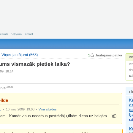
eikals
ceļojumi
smart
Viņas jautājumi (568)
1
Jautājums patika
VI
ums vismazāk pietiek laika?
Dz
do
09. 18:14
att
38634
īve
LĪ
ilde
Ka
dz
.
10. nov 2009. 19:03
Viņa atbildes
pa
l
am...Kamēr visus nedarbus pastrādāju,tikām diena uz beigām...:))))
ra
Kā