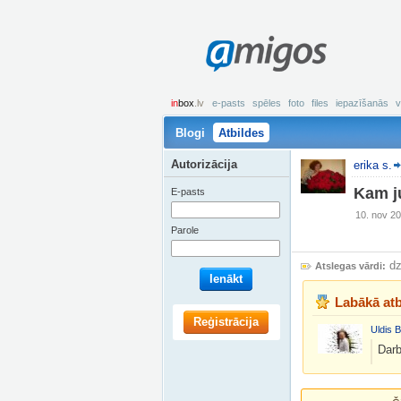
amigos
in
box
.lv
e-pasts
spēles
foto
files
iepazīšanās
v
Blogi
Atbildes
Autorizācija
erika s.
Kam j
E-pasts
10. nov 20
Parole
dz
Atslegas vārdi:
Ienākt
Labākā atb
Reģistrācija
Uldis B
Darb