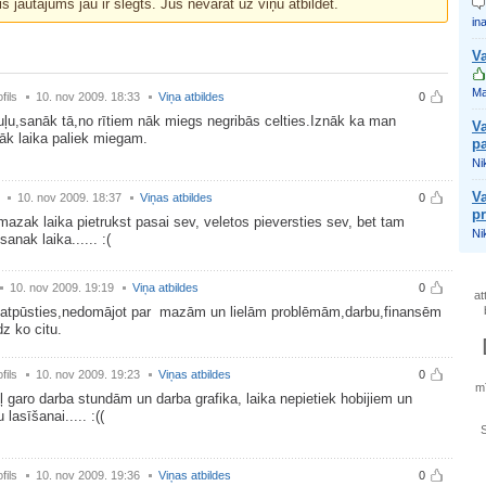
is jautājums jau ir slēgts. Jūs nevarat uz viņu atbildēt.
ina
Va
Ma
fils
10. nov 2009. 18:33
Viņa atbildes
0
guļu,sanāk tā,no rītiem nāk miegs negribās celties.Iznāk ka man
V
āk laika paliek miegam.
pa
Nik
Va
10. nov 2009. 18:37
Viņas atbildes
0
pr
mazak laika pietrukst pasai sev, veletos pieversties sev, bet tam
Nik
anak laika...... :(
10. nov 2009. 19:19
Viņa atbildes
0
at
i atpūsties,nedomājot par mazām un lielām problēmām,darbu,finansēm
z ko citu.
fils
10. nov 2009. 19:23
Viņas atbildes
0
mī
 garo darba stundām un darba grafika, laika nepietiek hobijiem un
lasīšanai..... :((
fils
10. nov 2009. 19:36
Viņas atbildes
0