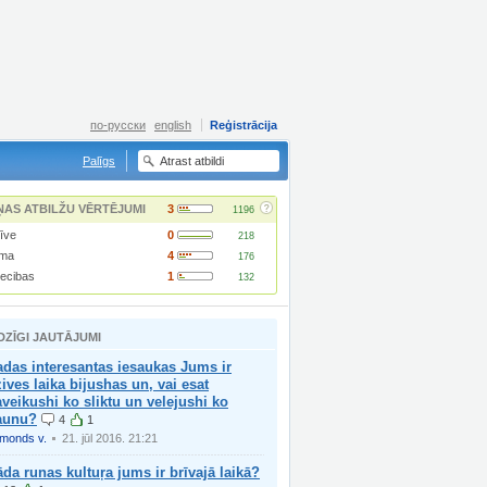
по-русски
english
Reģistrācija
Palīgs
?
ŅAS ATBILŽU VĒRTĒJUMI
3
1196
īve
0
218
ma
4
176
iecibas
1
132
DZĪGI JAUTĀJUMI
das interesantas iesaukas Jums ir
ives laika bijushas un, vai esat
veikushi ko sliktu un velejushi ko
jaunu?
4
1
imonds v.
21. jūl 2016. 21:21
da runas kultuŗa jums ir brīvajā laikā?