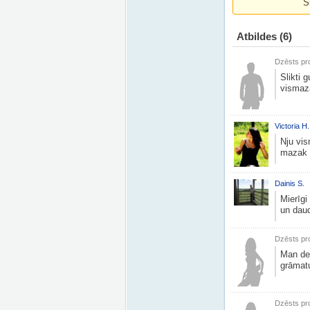
Š
Atbildes
(6)
Dzēsts pro
Slikti 
vismaz
Victoria H.
Nju vis
mazak s
Dainis S.
Mierīg
un daud
Dzēsts pro
Man deļ
grāmatu 
Dzēsts pro