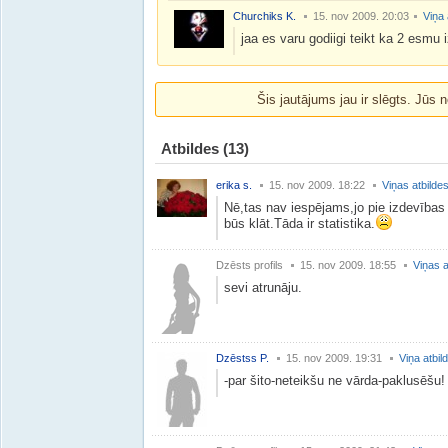
Churchiks K.
15. nov 2009. 20:03
Viņa 
jaa es varu godiigi teikt ka 2 esmu 
Šis jautājums jau ir slēgts. Jūs n
Atbildes
(13)
erika s.
15. nov 2009. 18:22
Viņas atbilde
Nē,tas nav iespējams,jo pie izdevības 
būs klāt.Tāda ir statistika.
Dzēsts profils
15. nov 2009. 18:55
Viņas a
sevi atrunāju.
Dzēstss P.
15. nov 2009. 19:31
Viņa atbil
-par šito-neteikšu ne vārda-paklusēšu!