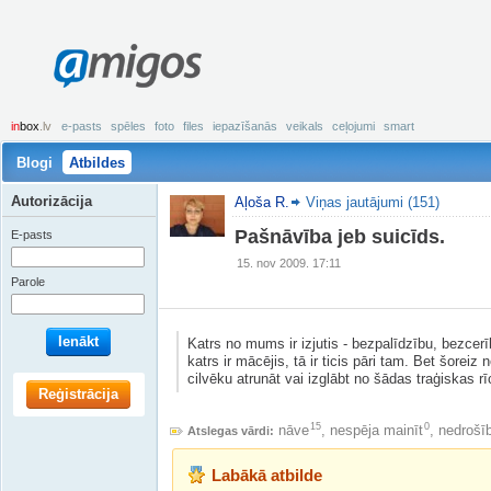
amigos
in
box
.lv
e-pasts
spēles
foto
files
iepazīšanās
veikals
ceļojumi
smart
Blogi
Atbildes
Autorizācija
Aļoša R.
Viņas jautājumi (151)
Pašnāvība jeb suicīds.
E-pasts
15. nov 2009. 17:11
Parole
Ienākt
Katrs no mums ir izjutis - bezpalīdzību, bezcer
katrs ir mācējis, tā ir ticis pāri tam. Bet šoreiz n
cilvēku atrunāt vai izglābt no šādas traģiskas r
Reģistrācija
15
0
nāve
,
nespēja mainīt
,
nedrošīb
Atslegas vārdi:
Labākā atbilde