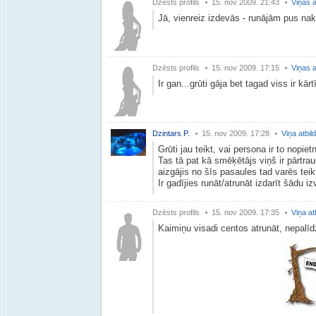
Dzēsts profils
15. nov 2009. 21:43
Viņas a
Jā, vienreiz izdevās - runājām pus nakt
Dzēsts profils
15. nov 2009. 17:15
Viņas a
Ir gan...grūti gāja bet tagad viss ir kārt
Dzintars P.
15. nov 2009. 17:28
Viņa atbil
Grūti jau teikt, vai persona ir to nopiet
Tas tā pat kā smēķētājs viņš ir pārtra
aizgājis no šīs pasaules tad varēs teik
Ir gadījies runāt/atrunāt izdarīt šādu izv
Dzēsts profils
15. nov 2009. 17:35
Viņa at
Kaimiņu visadi centos atrunāt, nepalī