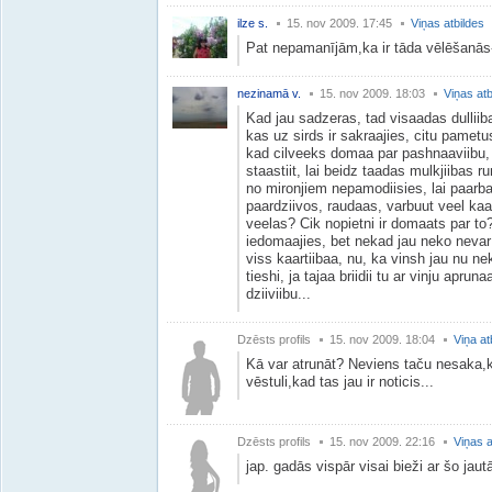
ilze s.
15. nov 2009. 17:45
Viņas atbildes
Pat nepamanījām,ka ir tāda vēlēšanā
nezinamā v.
15. nov 2009. 18:03
Viņas atb
Kad jau sadzeras, tad visaadas dulliib
kas uz sirds ir sakraajies, citu pametus
kad cilveeks domaa par pashnaaviibu, n
staastiit, lai beidz taadas mulkjiibas r
no mironjiem nepamodiisies, lai paarbaud
paardziivos, raudaas, varbuut veel kaad
veelas? Cik nopietni ir domaats par to? 
iedomaajies, bet nekad jau neko nevar 
viss kaartiibaa, nu, ka vinsh jau nu ne
tieshi, ja tajaa briidii tu ar vinju apr
dziiviibu...
Dzēsts profils
15. nov 2009. 18:04
Viņa at
Kā var atrunāt? Neviens taču nesaka,k
vēstuli,kad tas jau ir noticis...
Dzēsts profils
15. nov 2009. 22:16
Viņas a
jap. gadās vispār visai bieži ar šo jau