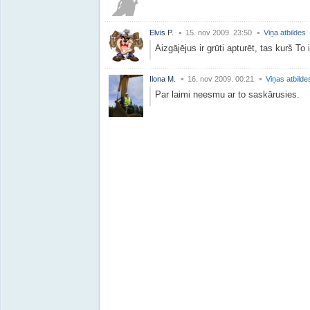
Elvis P.
15. nov 2009. 23:50
Viņa atbildes
Aizgājējus ir grūti apturēt, tas kurš To 
Ilona M.
16. nov 2009. 00:21
Viņas atbilde
Par laimi neesmu ar to saskārusies.