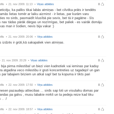
fils
21. nov 2009. 11:13
Viņas atbildes
0
eticēju, ka paliks tikai labās atmiņas - bet cilvēka prāts ir tendēts
amās lietas tomēr ar laiku aizmirst - ir lietas, par kurām varu
ies no sirds, pasmaidīt klusībā pie sevis, bet tā ir pagātne - šīs
 nav tādas pārāk dārgas un nozīmīgas, bet paliek - es vairāk domāju
 kas man ir šodien, nevis bija vakar :)
fils
21. nov 2009. 20:06
Viņa atbildes
0
 izdzēs ir grūti,kā sakapaliek vien atmiņas.
21. nov 2009. 20:29
Viņas atbildes
0
bija pirma milestiba! un biezi vien kadnotiek vai ieminas par kaduy
ura atgadina veco milestibu ir gruti koncentreties uz tagadejo! un gan
s par labajiem briziem un atkal sap! bet ta kopuma ir tikts pari
fils
22. nov 2009. 17:50
Viņa atbildes
0
nesen pazaudeju attiecibas ... sirds sap loti un visulaiku domas par
landas pa galvu , musu labakie mirkli un ta pedeja reize kad tiku
 .. :/
fils
22. nov 2009. 18:57
Viņa atbildes
0