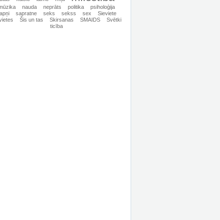
mūzika
nauda
neprāts
politika
psiholoģija
apņi
sapratne
seks
sekss
sex
Sieviete
vietes
Šis un tas
Skirsanas
SMAIDS
Svētki
ticība