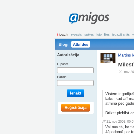
amigos
in
box
.lv
e-pasts
spēles
foto
files
iepazīšanās
v
Blogi
Atbildes
Autorizācija
Martins 
Mīlest
E-pasts
20. nov 20
Parole
Ienākt
Visiem ir gadīju
laiks, kad arī m
atmiņā pēc gadi
Reģistrācija
Drīkst piebilst 
21. nov 2009. 00:0
Vai nav tā, ka ti
Jāpadomā par to 