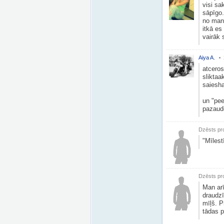
visi sa
sāpīgo.
no mana
itkā es
vairāk 
Aiya A.
atceros
sliktaa
saiesha
un "pee
pazaude
Dzēsts pro
"Mīlest
Dzēsts pro
Man arī
draudzī
mīļš. P
tādas p