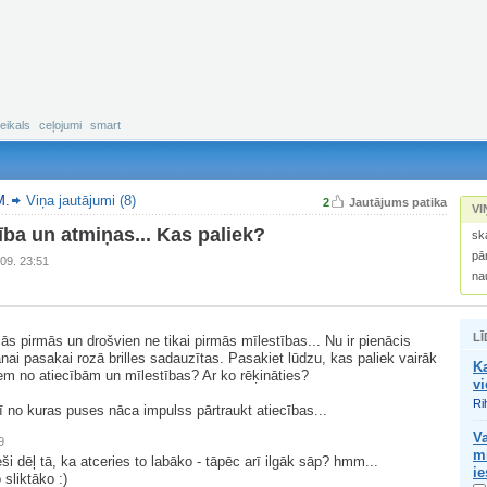
eikals
ceļojumi
smart
M.
Viņa jautājumi (8)
2
Jautājums patika
VI
ība un atmiņas... Kas paliek?
sk
pā
09. 23:51
na
LĪ
šās pirmās un drošvien ne tikai pirmās mīlestības... Nu ir pienācis
anai pasakai rozā brilles sadauzītas. Pasakiet lūdzu, kas paliek vairāk
Ka
em no atiecībām un mīlestības? Ar ko rēķināties?
vi
Ri
arī no kuras puses nāca impulss pārtraukt atiecības...
Va
9
mi
eši dēļ tā, ka atceries to labāko - tāpēc arī ilgāk sāp? hmm...
ie
sliktāko :)