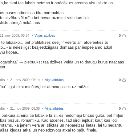
ka,ka tikai tas labais betman ir otrādāk es atceros visu slikto un
...
s puses attiecibas tika partrauktas.
 to cilvēku vēl mīlu bet nevar aizmirst visu kas bijis.
slikts atmiņā nekā labs.
21. nov 2009. 05:34
Viņas atbildes
0
 to labaako....bet profilakses deelj ir veerts arii atcereeties to
ko...-lai neiesliigst bezjeedziigaas domaas par iespeejamo atkal
nu kopaa...
cgarshaa" --- pietruukst taa dziives veida un to draugu kurus naacaas
et...
fils
21. nov 2009. 06:14
Viņa atbildes
0
ība" ilgst tikai minūtes,bet atmiņa paliek uz mūžu!...
fils
21. nov 2009. 08:38
Viņa atbildes
0
 palikuši atmiņā tie labākie brīži, es nedomāju brīžus gultā, bet mīļus
bas brīžus, romantiku. Kad atceries, tad sirdī ieplūst kaut kas ļoti
rotams, ka jāņem vērā arī sliktās un nepareizās lietas, lai tu nedarītu
ašas kļūdas atkal un nepiedzīvotu atkal to pašu finālu.