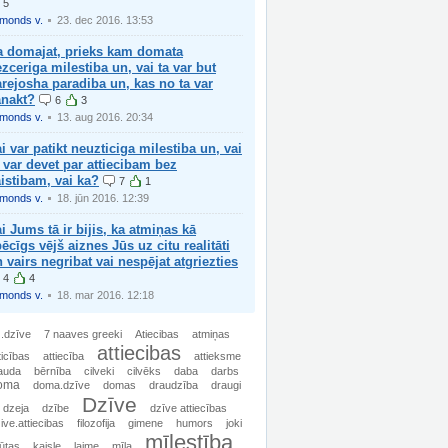
5
imonds v.
23. dec 2016. 13:53
a domajat, prieks kam domata
zceriga milestiba un, vai ta var but
rejosha paradiba un, kas no ta var
anakt?
6
3
imonds v.
13. aug 2016. 20:34
i var patikt neuzticiga milestiba un, vai
 var devet par attiecibam bez
istibam, vai ka?
7
1
imonds v.
18. jūn 2016. 12:39
i Jums tā ir bijis, ka atmiņas kā
ēcīgs vējš aiznes Jūs uz citu realitāti
 vairs negribat vai nespējat atgriezties
4
4
imonds v.
18. mar 2016. 12:18
.dzīve
7 naaves greeki
Atiecibas
atmiņas
attiecibas
ticības
attiecība
attieksme
auda
bērnība
cilveki
cilvēks
daba
darbs
oma
doma.dzīve
domas
draudzība
draugi
Dzīve
dzeja
dzībe
dzīve attiecības
ive.attiecibas
filozofija
gimene
humors
joki
mīlestība
jūtas
kaisle
laime
mīļa