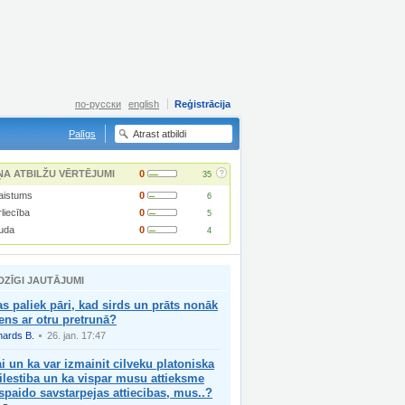
по-русски
english
Reģistrācija
Palīgs
?
ŅA ATBILŽU VĒRTĒJUMI
0
35
aistums
0
6
rliecība
0
5
uda
0
4
DZĪGI JAUTĀJUMI
s paliek pāri, kad sirds un prāts nonāk
ens ar otru pretrunā?
hards B.
26. jan. 17:47
i un ka var izmainit cilveku platoniska
lestiba un ka vispar musu attieksme
spaido savstarpejas attiecibas, mus..?