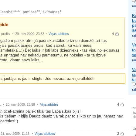
ra
34039
55
1
lestība
,
atmiņas
,
skirsanas
K
be
ilde
pa
s
profils
20. nov 2009. 23:58
Viņas atbildes
4
ra
gadiem paliek atmiņā paši skaistākie brīži un diemžēl arī tas
Va
jais pašatklāsmes brīdis, kad saproti, ka vairs neesi
to
ismīlētākā...:) Bet laiks ir ļoti labs dziednieks - tas visu noliek savās
sa
ās un tagad nav nekādu pārmetumu, ne nožēlas - tā tā dzīve
rtota, visam savs laiks...
ra
Va
sp
is jautājums jau ir slēgts. Jūs nevarat uz viņu atbildēt.
un
ra
.
20. nov 2009. 23:58
Viņa atbildes
4
at
n ticēt-atminā paliek tikai tas Labais,kas bijis!
b
is tiešām ir bijis Daudz,daudz vairāk par to slikto un to jau nemaz nav
d
cerēties!:)
dz
21. nov 2009. 11:15
Viņas atbildes
2