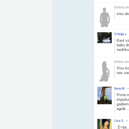
Dzēsts pro
visu at
Frēzija v.
Kaut va
baltu d
nedrīks
Dzēsts pro
Visu ko
nav sad
Ilona M.
Prmā mī
impulsa
gadiem 
agrāk..
Līva S.
:D nja..