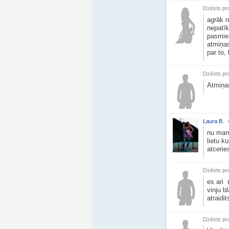
Dzēsts pro
agrāk n
nepatīk
pasmiet
atmiņas
par to,
Dzēsts pro
Atmiņas
Laura B.
nu man 
lietu k
atcerie
Dzēsts pro
es ari 
vinju b
atraidits
Dzēsts pro