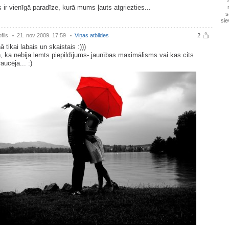
 ir vienīgā paradīze, kurā mums ļauts atgriezties...
s
sie
fils
21. nov 2009. 17:59
Viņas atbildes
2
ā tikai labais un skaistais :)))
n, ka nebija lemts piepildījums- jaunības maximālisms vai kas cits
raucēja... :)