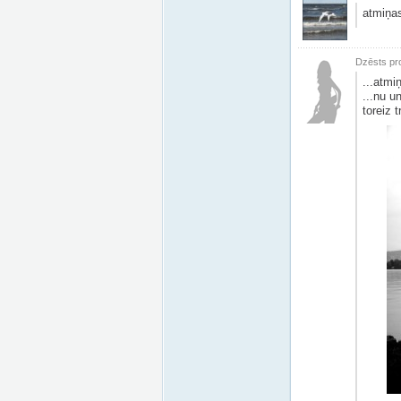
atmiņas
Dzēsts pro
...atmiņ
...nu u
toreiz t