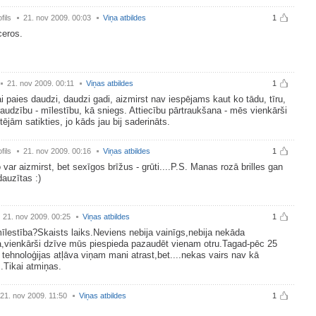
fils
21. nov 2009. 00:03
Viņa atbildes
1
ceros.
21. nov 2009. 00:11
Viņas atbildes
1
i paies daudzi, daudzi gadi, aizmirst nav iespējams kaut ko tādu, tīru,
raudzību - mīlestību, kā sniegs. Attiecību pārtraukšana - mēs vienkārši
tējām satikties, jo kāds jau bij saderināts.
fils
21. nov 2009. 00:16
Viņas atbildes
1
 var aizmirst, bet sexīgos brīžus - grūti....P.S. Manas rozā brilles gan
auzītas :)
21. nov 2009. 00:25
Viņas atbildes
1
lestība?Skaists laiks.Neviens nebija vainīgs,nebija nekāda
,vienkārši dzīve mūs piespieda pazaudēt vienam otru.Tagad-pēc 25
tehnoloģijas atļāva viņam mani atrast,bet....nekas vairs nav kā
..Tikai atmiņas.
21. nov 2009. 11:50
Viņas atbildes
1