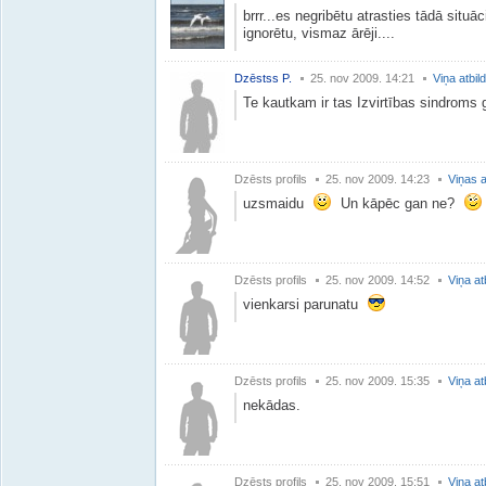
brrr...es negribētu atrasties tādā situāci
ignorētu, vismaz ārēji....
Dzēstss P.
25. nov 2009. 14:21
Viņa atbil
Te kautkam ir tas Izvirtības sindroms g
Dzēsts profils
25. nov 2009. 14:23
Viņas a
uzsmaidu
Un kāpēc gan ne?
Dzēsts profils
25. nov 2009. 14:52
Viņa at
vienkarsi parunatu
Dzēsts profils
25. nov 2009. 15:35
Viņa at
nekādas.
Dzēsts profils
25. nov 2009. 15:51
Viņa at