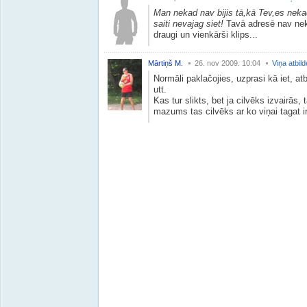
Man nekad nav bijis tā,kā Tev,es neka
saiti nevajag siet!
Tavā adresē nav nekā
draugi un vienkārši klips...
Mārtiņš M.
26. nov 2009. 10:04
Viņa atbil
Normāli paklačojies, uzprasi kā iet, at
utt.
Kas tur slikts, bet ja cilvēks izvairās, 
mazums tas cilvēks ar ko viņai tagat ir