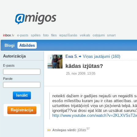
amigos
in
box
.lv
e-pasts
spēles
foto
files
iepazīšanās
veikals
ceļojumi
smart
Blogi
Atbildes
Autorizācija
Ewa S.
Viņas jautājumi (160)
kādas izjūtas?
E-pasts
25. nov 2009. 13:05
Parole
Ienākt
noteikti dažiem ir gadījies nejauši un negaidīti 
esošo mīlestību kuram jau ir citas attiecības..u
uzturēties trijatā(viņš viņa un jūs)vienā telpā..
Reģistrācija
ignorējat??vai drosi ejat klāt un uzsākat sarunu
http://www.youtube.com/watch?v=2KLXVSsT2
57
jūtas
Atslegas vārdi: