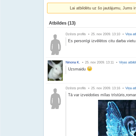
Lai atbildētu uz šo jautājumu, Jums i
Atbildes
(13)
Dzēsts profils
25. nov 2009. 13:10
Viņa at
Es personīgi izvēlētos citu darba vietu
Ninona K.
25. nov 2009. 13:11
Viņas atbil
Uzsmaidu
Dzēsts profils
25. nov 2009. 13:16
Viņa at
Tā var izveidoties mīlas trīstūris,roman