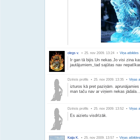
olegs v.
25. nov 2009. 13:24
Viņa atbildes
Ir gan tā bijis.Un nekas.Jo visi zina ka
jautājumiem,,tad sajūtas nav nepatīk
Dzēsts profils
25. nov 2009. 13:35
Viņas a
izturos kā pret paziņām. aprunājamies
man taču nav ar viņiem nekas jādala..
Dzēsts profils
25. nov 2009. 13:52
Viņas a
Es aizietu visdrīzāk.
Kaija K.
25. nov 2009. 13:57
Viņas atbilde