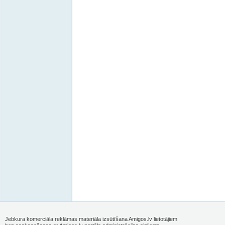
Jebkura komerciāla reklāmas materiāla izsūtīšana Amigos.lv lietotājiem