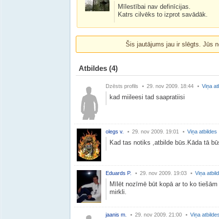
Mīlestībai nav definīcijas.
Katrs cilvēks to izprot savādāk.
Šis jautājums jau ir slēgts. Jūs n
Atbildes
(4)
Dzēsts profils
29. nov 2009. 18:44
Viņa at
kad miileesi tad saapratiisi
olegs v.
29. nov 2009. 19:01
Viņa atbildes
Kad tas notiks ,atbilde būs.Kāda tā bū
Eduards P.
29. nov 2009. 19:03
Viņa atbil
Mīlēt nozīmē būt kopā ar to ko tiešām c
mirkli.
jaanis m.
29. nov 2009. 21:00
Viņa atbilde