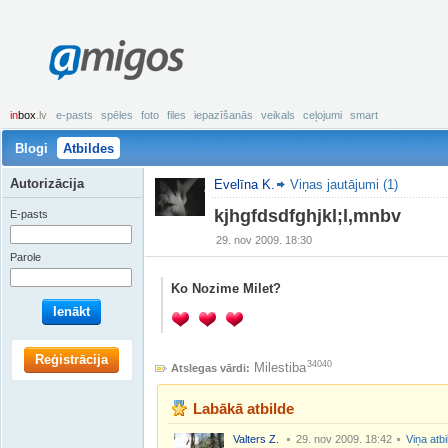
amigos
in
box
.lv
e-pasts
spēles
foto
files
iepazīšanās
veikals
ceļojumi
smart
Blogi
Atbildes
Autorizācija
Evelīna K.
Viņas jautājumi (1)
kjhgfdsdfghjkl;l,mnbv
E-pasts
29. nov 2009. 18:30
Parole
Ko Nozime Milet?
Ienākt
Reģistrācija
34040
Milestiba
Atslegas vārdi:
Labākā atbilde
Valters Z.
29. nov 2009. 18:42
Viņa atb