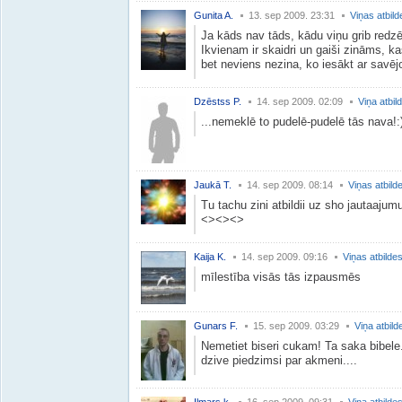
Gunita A.
13. sep 2009. 23:31
Viņas atbild
Ja kāds nav tāds, kādu viņu grib redzēt 
Ikvienam ir skaidri un gaiši zināms, k
bet neviens nezina, ko iesākt ar savēj
Dzēstss P.
14. sep 2009. 02:09
Viņa atbil
...nemeklē to pudelē-pudelē tās nava!:
Jaukā T.
14. sep 2009. 08:14
Viņas atbild
Tu tachu zini atbildii uz sho jautaajumu!
<><><>
Kaija K.
14. sep 2009. 09:16
Viņas atbilde
mīlestība visās tās izpausmēs
Gunars F.
15. sep 2009. 03:29
Viņa atbild
Nemetiet biseri cukam! Ta saka bibel
dzive piedzimsi par akmeni....