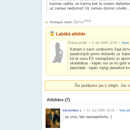
karmas radīta, un karma liek te visiem darboti
uz zemes nedzimst! Uz zemes dzimst cilvēki...
38634
Dzīve
Atslegas vārdi:
Labākā atbilde
Dzēsts profils
4. okt 2009. 22:55
Viņas 
Katram ir savs uzdevums šajā dzīv
parakstījuši pirms došanās uz šejie
kā ar sava ES sastapšanu un apzināš
skaidrākas - kāpēc esi un ko gribi 
jāastrādā - tapēc rūpīgi jāanalizē k
Šis jautājums jau ir slēgts. Jūs n
Atbildes
(7)
kārumnieks j.
13. sep 2009. 22:43
Viņa at
es zinu, bet nestaastiishu :)