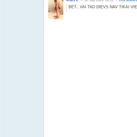
Ilmars k.
16. sep 2009. 09:31
Viņa atbilde
BET...VAI TAD DIEVS NAV TIKAI VI