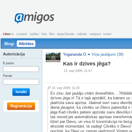
amigos
in
box
.lv
e-pasts
spēles
foto
files
iepazīšanās
veikals
ceļojumi
smart
Blogi
Atbildes
Autorizācija
Yogananda O.
Viņa jautājumi (38)
Kas ir dzives jēga?
E-pasts
13. sep 2009. 21:57
Parole
14. sep 2009. 11:20
Ienākt
Es zinu ,bet jautāju citām dveselītēm....?Atbild
dzīves jēga ir! Tā ir tajā apstāklī, ka katram 
jāattīsta sava apziņa. Jāatrod sevī savu dieviš
Reģistrācija
dienā jāsaprot, ka cilvēks un Dievs patiesībā ir 
jēga Kad cilvēks patiesi apzinās savu dievišķo b
tas noved pie automātiskas apziņas transformāci
kļūst par Dievu, un visa šī konstrukcija no be
eksistēt momentāni, tā sadeg! Cilvēks ir Diev
nozīmē, ka Dievi uz zemas nedzimst! Viņiem nav