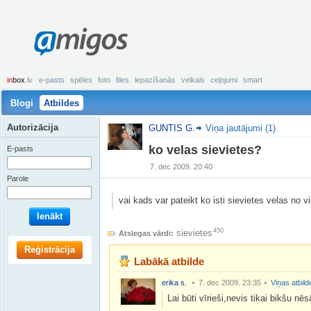
amigos
in
box
.lv
e-pasts
spēles
foto
files
iepazīšanās
veikals
ceļojumi
smart
Blogi
Atbildes
Autorizācija
GUNTIS G.
Viņa jautājumi (1)
ko velas sievietes?
E-pasts
7. dec 2009. 20:40
Parole
vai kads var pateikt ko isti sievietes velas no v
Ienākt
450
sievietes
Atslegas vārdi:
Reģistrācija
Labākā atbilde
erika s.
7. dec 2009. 23:35
Viņas atbild
Lai būti vīrieši,nevis tikai bikšu nēsā