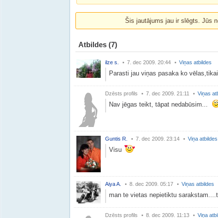
Šis jautājums jau ir slēgts. Jūs n
Atbildes
(7)
ilze s.
7. dec 2009. 20:44
Viņas atbildes
Parasti jau viņas pasaka ko vēlas,tika
Dzēsts profils
7. dec 2009. 21:11
Viņas at
Nav jēgas teikt, tāpat nedabūsim...
Guntis R.
7. dec 2009. 23:14
Viņa atbildes
Visu
Aiya A.
8. dec 2009. 05:17
Viņas atbildes
man te vietas nepietiktu sarakstam....
Dzēsts profils
8. dec 2009. 11:13
Viņa atb