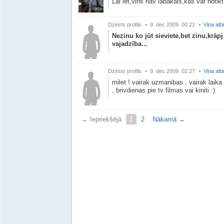
Lai iet,vins nav labakais,kas var notik
Dzēsts profils
9. dec 2009. 00:21
Viņa atb
Nezinu ko jūt sieviete,bet zinu,krāpj
vajadzība...
Dzēsts profils
9. dec 2009. 02:27
Viņa atb
milet ! vairak uzmanibas , vairak laika 
, brivdienas pie tv filmas vai kiniti :)
← Iepriekšējā
1
2
Nākamā →