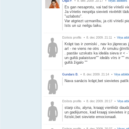
Olga P.
8. dec 2009. 20:17
Viņas atbildes
Es gan nesaprotu, vai tad tie vīrieši vi
Ja vīrietis nespēja sievieti nivērtēt tād
"uzlaboto".
Var atgriezt uzmanību, ja citi vīrieši p
īsts un uz neilgu laiku.
Dzēsts profils
8. dec 2009. 21:11
Viņa atb
Krāpt tas ir zemiski , nav ko jāprecas 
arī - ne viens ne otrs . Ar smuku ģīmīti
. pastāv uzskats ka ideāla sieva ir < - 
un gultā palaistuve"" ideāls vīrs ir ""
gultā žigalo ""
Gundars B.
8. dec 2009. 21:14
Viņa atbild
Nava sanācis krāpt,bet sievietes patīk
Dzēsts profils
8. dec 2009. 20:17
Viņa atb
starp citu, alyna, kraapj vienliidz daudz
un gadiijumos, kad kraapj sievietes ir pa
fiziski,bet sieviete emocionaali.
Dzēsts profils
8. dec 2009. 20:37
Viņas at