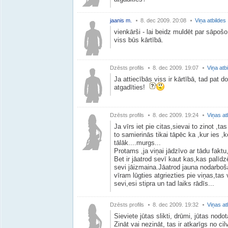
jaanis m.
8. dec 2009. 20:08
Viņa atbildes
vienkārši - lai beidz muldēt par sāpošo
viss būs kārtībā.
Dzēsts profils
8. dec 2009. 19:07
Viņa atb
Ja attiecībās viss ir kārtībā, tad pat 
atgadīties!
Dzēsts profils
8. dec 2009. 19:24
Viņas at
Ja vīrs iet pie citas,sievai to zinot ,t
to samierinās tikai tāpēc ka ,kur ies ,k
tālāk....murgs...
Protams ,ja viņai jādzīvo ar tādu faktu
Bet ir jāatrod sevī kaut kas,kas palīd
sevi jāizmaina.Jāatrod jauna nodarboš
vīram lūgties atgriezties pie viņas,tas
sevi,esi stipra un tad laiks rādīs...
Dzēsts profils
8. dec 2009. 19:32
Viņas at
Sieviete jūtas slikti, drūmi, jūtas nodot
Zināt vai nezināt, tas ir atkarīgs no ci