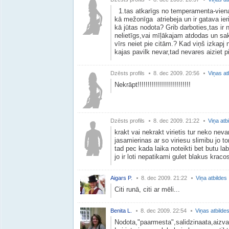
1.tas atkarīgs no temperamenta-viena 
kā mežonīga atriebeja un ir gatava ierie
kā jūtas nodota? Grib darboties,tas ir n
nelietīgs,vai mīļākajam atdodas un sa
vīrs neiet pie citām.? Kad viņš izkapj n
kajas pavilk nevar,tad nevares ai
Dzēsts profils
8. dec 2009. 20:56
Viņas at
Nekrāpt!!!!!!!!!!!!!!!!!!!!!!!!!!
Dzēsts profils
8. dec 2009. 21:22
Viņa atb
krakt vai nekrakt virietis tur neko neva
jasamierinas ar so viriesu slimibu jo 
tad pec kada laika noteikti bet butu l
jo ir loti nepatikami gulet blakus kracos
Aigars P.
8. dec 2009. 21:22
Viņa atbildes
Citi runā, citi ar mēli...
Benita L.
8. dec 2009. 22:54
Viņas atbilde
Nodota,"paarmesta",salidzinaata,aizva