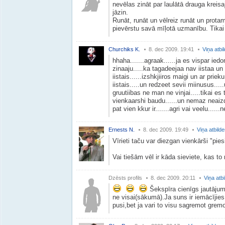
nevēlas zināt par laulātā drauga kreisa
jāzin.
Runāt, runāt un vēlreiz runāt un protam
pievērstu savā mīļotā uzmanību. Tikai
Churchiks K.
8. dec 2009. 19:41
Viņa atbi
hhaha.......agraak......ja es vispar iedo
zinaaju.....ka tagadeejaa nav iistaa u
iistais......izshkjiiros maigi un ar prieku
iistais.....un redzeet sevii miinusus...
gruutiibas ne man ne vinjai.....tikai es
vienkaarshi baudu......un nemaz neaizd
pat vien kkur ir.......agri vai veelu.....
Ernests N.
8. dec 2009. 19:49
Viņa atbild
Vīrieti taču var diezgan vienkārši "pie
Vai tiešām vēl ir kāda sieviete, kas to
Dzēsts profils
8. dec 2009. 20:11
Viņa atb
Šekspīra cienīgs jautājums!
ne visai(sākumā).Ja suns ir iemācījies
pusi,bet ja vari to visu sagremot gremo...