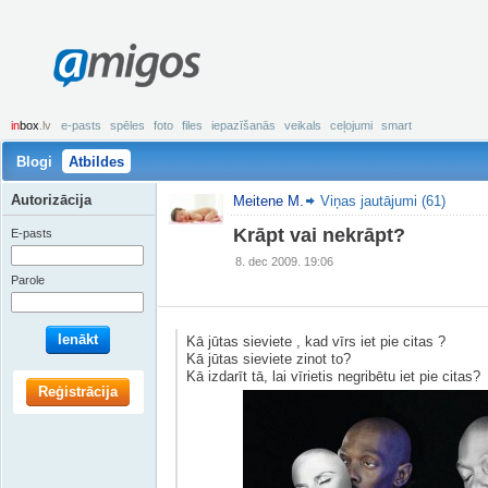
amigos
in
box
.lv
e-pasts
spēles
foto
files
iepazīšanās
veikals
ceļojumi
smart
Blogi
Atbildes
Autorizācija
Meitene M.
Viņas jautājumi (61)
Krāpt vai nekrāpt?
E-pasts
8. dec 2009. 19:06
Parole
Ienākt
Kā jūtas sieviete , kad vīrs iet pie citas ?
Kā jūtas sieviete zinot to?
Kā izdarīt tā, lai vīrietis negribētu iet pie citas?
Reģistrācija