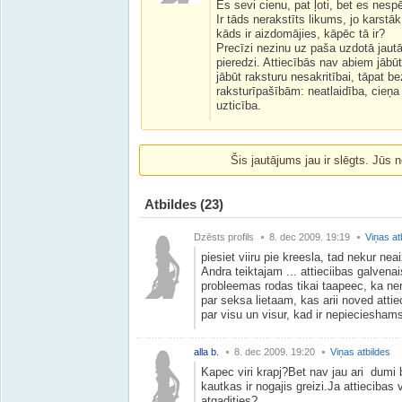
Es sevi cienu, pat ļoti, bet es nesp
Ir tāds nerakstīts likums, jo karstāk
kāds ir aizdomājies, kāpēc tā ir?
Precīzi nezinu uz paša uzdotā jautāj
pieredzi. Attiecībās nav abiem jābūt 
jābūt raksturu nesakritībai, tāpat 
raksturīpašībām: neatlaidība, cieņa
uzticība.
Šis jautājums jau ir slēgts. Jūs n
Atbildes
(23)
Dzēsts profils
8. dec 2009. 19:19
Viņas at
piesiet viiru pie kreesla, tad nekur neaiz
Andra teiktajam ... attieciibas galvena
probleemas rodas tikai taapeec, ka ne
par seksa lietaam, kas arii noved attieci
par visu un visur, kad ir nepieciesham
alla b.
8. dec 2009. 19:20
Viņas atbildes
Kapec viri krapj?Bet nav jau ari dumi
kautkas ir nogajis greizi.Ja attiecibas
atgadities?