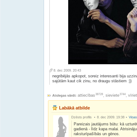
8. dec 2009. 20:43
negribējās apkopot, soreiz interesanti bija uzzinā
sajūtām kaut cik zinu, no draugu stāstiem :))
38728
3744
attiecības
,
sieviete
,
vīrie
Atslegas vārdi:
Labākā atbilde
Dzēsts profils
8. dec 2009. 19:38
Viņas
Pareizais jautājums būtu: kā uzturēt 
gadienā - līdz kapa malai. Atrisināju
raksturīpašībās un gēnos.