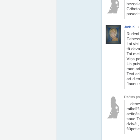
bezgala
Gribeto
pasacit
Juris K.
Rudenī 
Debess 
Lai visi
tā deva
Tai meit
Viņa pa
Un puis
man arī
Tevi ar
arī die
Jaunu s
Dzēsts pro
...debe
miķelīš
actiņās
sauc Te
dzīvē ,
šūpotie