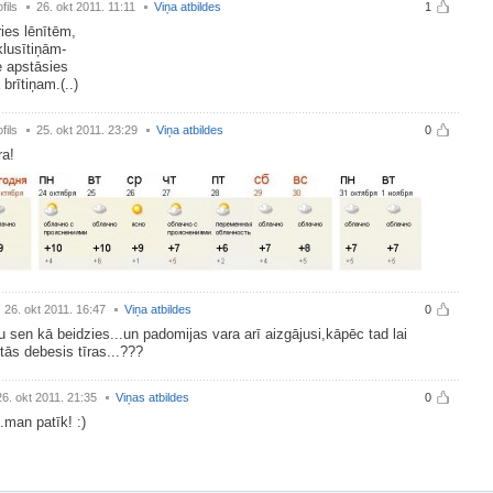
fils
26. okt 2011. 11:11
Viņa atbildes
1
ies lēnītēm,
klusītiņām-
e apstāsies
 brītiņam.(..)
fils
25. okt 2011. 23:29
Viņa atbildes
0
ra!
26. okt 2011. 16:47
Viņa atbildes
0
u sen kā beidzies...un padomijas vara arī aizgājusi,kāpēc tad lai
tās debesis tīras...???
26. okt 2011. 21:35
Viņas atbildes
0
.man patīk! :)