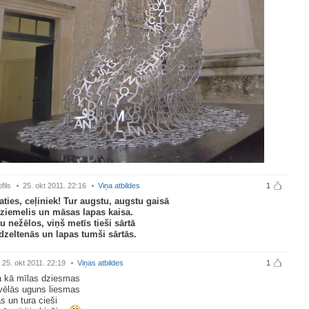
fils
25. okt 2011. 22:16
Viņa atbildes
1
aties, ceļiniek! Tur augstu, augstu gaisā
 ziemelis un māsas lapas kaisa.
u nežēlos, viņš metīs tieši sārtā
dzeltenās un lapas tumši sārtās.
25. okt 2011. 22:19
Viņas atbildes
1
ā kā mīlas dziesmas
kvēlās uguns liesmas
ās un tura cieši