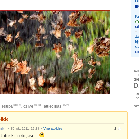
la
IE
Ka
ra
J
kļ
da
Nik
att
do
D
la
n
34039
38634
38728
lestība
,
dzīve
,
attiecības
sie
ilde
 k.
25. okt 2011. 22:23
Viņa atbildes
2
tlatnieki "notīrījuši ...