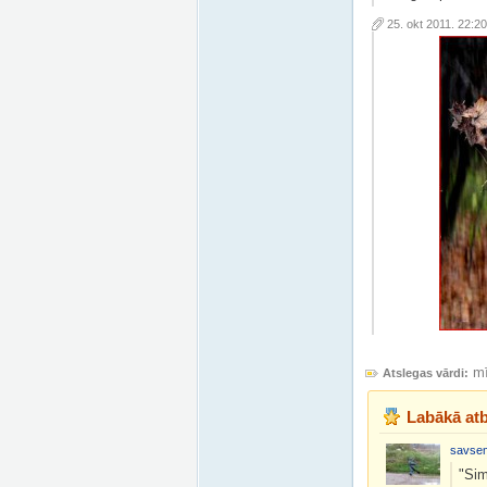
25. okt 2011. 22:20
mī
Atslegas vārdi:
Labākā atb
savsem
"Sim