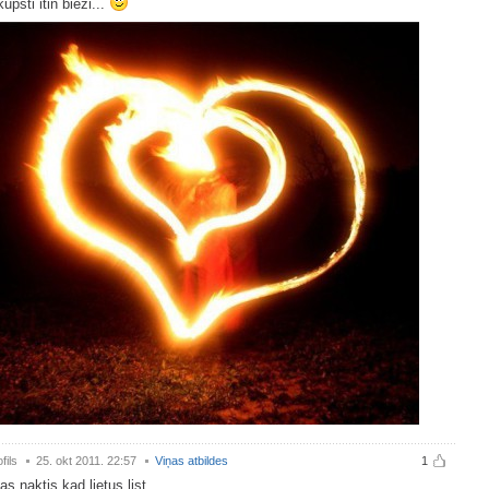
ūpsti itin bieži...
fils
25. okt 2011. 22:57
Viņas atbildes
1
s naktis,kad lietus list,