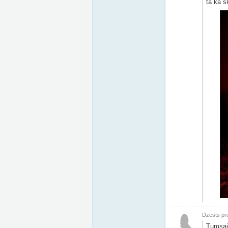
tā kā sk
Dzēsts pro
Tumsaja