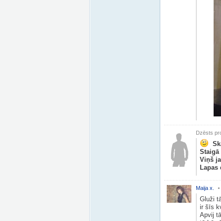
Dzēsts pro
Sk
Staigā
Viņš ja
Lapas 
Maija x.
Gluži t
ir šīs 
Apvij t