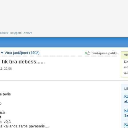
eikals
ceļojumi
smart
.
Viņa jautājumi (1408)
8
Jautājums patika
VI
tik tīra debess......
Dz
mī
11. 22:06
att
LĪ
e tevis
Kā
s
al
o
kā
usē
Sa
t
es vējā
Kā
ras kailahos zaros pavasaris....