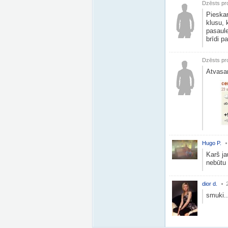
Dzēsts pro
Pieskar
klusu, 
pasaul
brīdi pa
Dzēsts pro
Atvasa
Hugo P.
Karš ja
nebūtu 
dior d.
smuki..