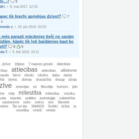
bi...?
6
VA I.
8. mai 2017. 12:33
pec tik biezhi apriebjas dzivot?
7
1
imonds v.
19. jūn 2016. 02:53
a mēs parasti mācāmies tieši no savām
ūdām, kāpēc tik ļoti baidāmies kaut ko
rīt?
8
5
ita T.
5. feb 2016. 16:11
.dzīve
18plus
7 naaves greeki
Atiecibas
attiecibas
attieksme
icības
attiecibas.
bauda
bērni
cilveki
cilvēks
daba
darbs
ma
doma.
domas
draudzība
draugi
dzeja
zīve
emocijas
es
filozofija
humors
joki
mīlestība
ime
mīļa
mīlestība.
mūzika
auda
neprāts
politika
psiholoģija
sabiedrība
saskarsme
seks
sekss
sex
Sieviete
vietes
Šis un tas
SMAIDS
Svētki
ticība
tu
veselība
vīrieši
virietis