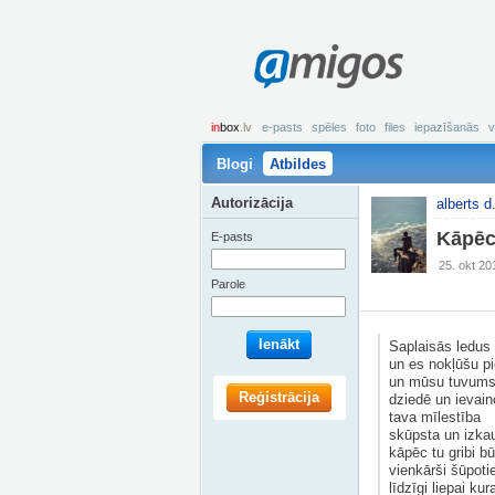
amigos
in
box
.lv
e-pasts
spēles
foto
files
iepazīšanās
v
Blogi
Atbildes
Autorizācija
alberts d
Kāpēc 
E-pasts
25. okt 20
Parole
Ienākt
Saplaisās ledus
un es nokļūšu pi
un mūsu tuvum
Reģistrācija
dziedē un ievain
tava mīlestība
skūpsta un izka
kāpēc tu gribi bū
vienkārši šūpoti
līdzīgi liepai ku