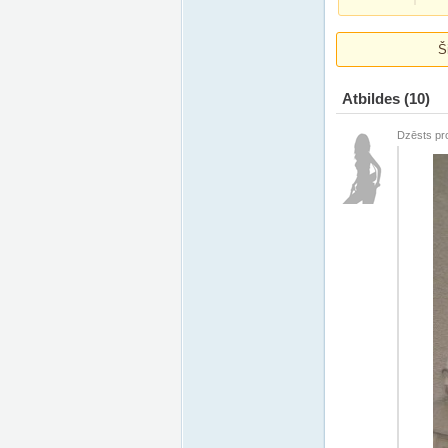
Š
Atbildes
(10)
Dzēsts pro