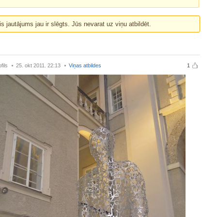
is jautājums jau ir slēgts. Jūs nevarat uz viņu atbildēt.
fils
25. okt 2011. 22:13
Viņas atbildes
1