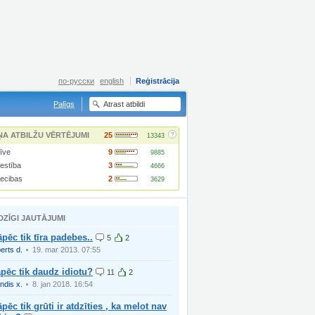
по-русски
english
Reģistrācija
Palīgs
?
ŅA ATBILŽU VĒRTĒJUMI
25
13343
īve
9
9885
lestība
3
4666
iecibas
2
3629
DZĪGI JAUTĀJUMI
pēc tik tīra padebes..
5
2
berts d.
19. mar 2013. 07:55
pēc tik daudz idiotu?
11
2
ndis x.
8. jan 2018. 16:54
pēc tik grūti ir atdzīties , ka melot nav