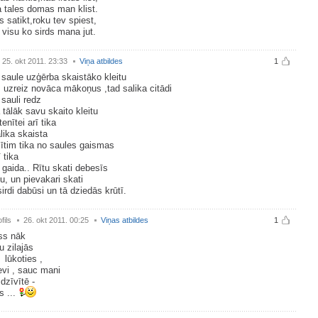
 tales domas man klist.
s satikt,roku tev spiest,
 visu ko sirds mana jut.
25. okt 2011. 23:33
Viņa atbildes
1
saule uzģērba skaistāko kleitu
uzreiz novāca mākoņus ,tad salika citādi
 sauli redz
 tālāk savu skaito kleitu
enītei arī tika
lika skaista
ītim tika no saules gaismas
 tika
i gaida.. Rītu skati debesīs
nu, un pievakari skati
irdi dabūsi un tā dziedās krūtī.
fils
26. okt 2011. 00:25
Viņas atbildes
1
ss nāk
u zilajās
 lūkoties ,
vi , sauc mani
 dzīvītē -
s ...