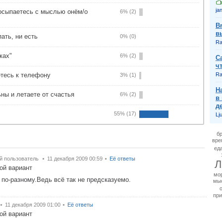
jan
осыпаетесь с мыслью онём/о
6% (2)
B
в
ать, ни есть
0% (0)
Ra
ках"
6% (2)
С
ч
тесь к телефону
Ra
3% (1)
Н
ны и летаете от счастья
6% (2)
в
д
55% (17)
Lj
б
вре
ед
й пользователь
11 декабря 2009 00:59
Её ответы
Л
ой вариант
мо
 по-разному.Ведь всё так не предсказуемо.
мы
пр
11 декабря 2009 01:00
Её ответы
ой вариант