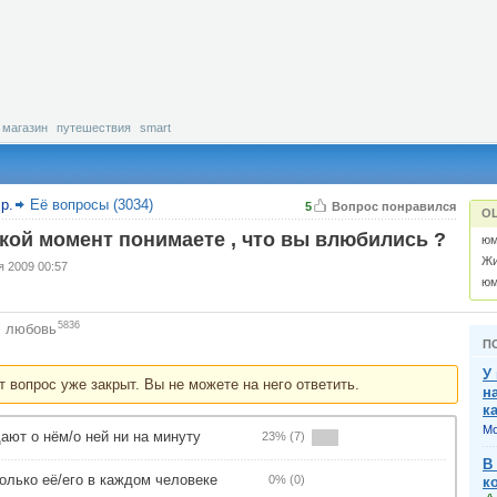
магазин
путешествия
smart
р.
Её вопросы (3034)
5
Вопрос понравился
О
какой момент понимаете , что вы влюбились ?
юм
Жи
я 2009 00:57
юм
5836
любовь
:
П
У
т вопрос уже закрыт. Вы не можете на него ответить.
н
к
Mo
ают о нём/о ней ни на минуту
23% (7)
В
только её/его в каждом человеке
0% (0)
к