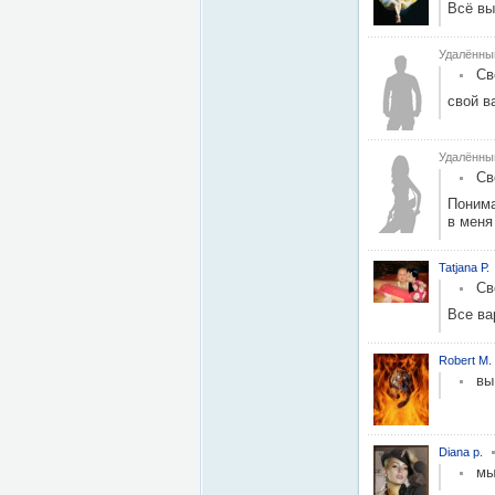
Всё вы
Удалённы
Св
свой в
Удалённы
Св
Понима
в меня 
Tatjana Р.
Св
Все ва
Robert M.
вы
Diana p.
мы