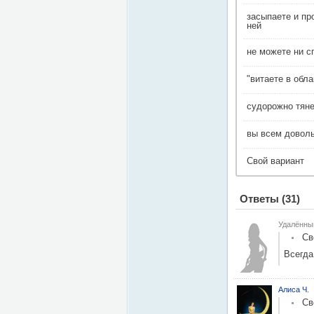
засыпаете и пр
ней
не можете ни сп
"витаете в обла
судорожно тяне
вы всем доволь
Свой вариант
Ответы
(31)
Удалённы
Св
Всегда
Алиса Ч.
Св