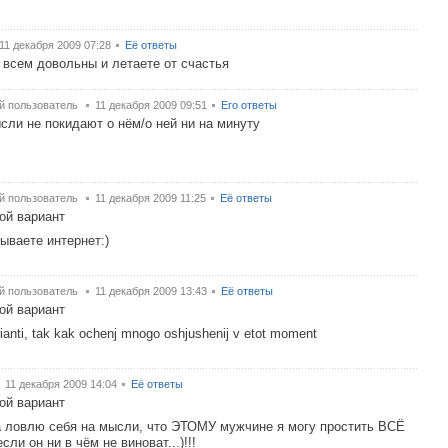
11 декабря 2009 07:28
Её ответы
 всем довольны и летаете от счастья
й пользователь
11 декабря 2009 09:51
Его ответы
сли не покидают о нём/о ней ни на минуту
й пользователь
11 декабря 2009 11:25
Её ответы
ой вариант
ываете интернет:)
й пользователь
11 декабря 2009 13:43
Её ответы
ой вариант
ianti, tak kak ochenj mnogo oshjushenij v etot moment
11 декабря 2009 14:04
Её ответы
ой вариант
да ловлю себя на мысли, что ЭТОМУ мужчине я могу простить ВСЁ
сли он ни в чём не виноват...)!!!