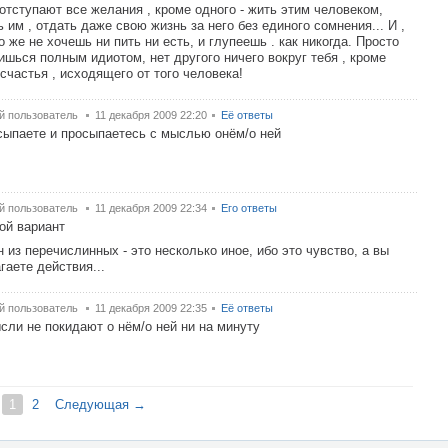
отступают все желания , кроме одного - жить этим человеком,
 им , отдать даже свою жизнь за него без единого сомнения... И ,
о же не хочешь ни пить ни есть, и глупеешь . как никогда. Просто
ишься полным идиотом, нет другого ничего вокруг тебя , кроме
 счастья , исходящего от того человека!
й пользователь
11 декабря 2009 22:20
Её ответы
сыпаете и просыпаетесь с мыслью онём/о ней
й пользователь
11 декабря 2009 22:34
Его ответы
ой вариант
н из перечислинных - это несколько иное, ибо это чувство, а вы
гаете действия...
й пользователь
11 декабря 2009 22:35
Её ответы
сли не покидают о нём/о ней ни на минуту
1
2
Следующая →