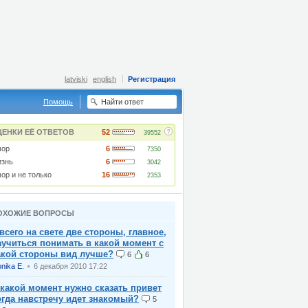
latviski
english
Регистрация
Помощь
?
ЦЕНКИ ЕЁ ОТВЕТОВ
52
39552
ор
6
7350
знь
6
3042
ор и не только
16
2353
ОХОЖИЕ ВОПРОСЫ
 всего на свете две стороны, главное,
аучиться понимать в какой момент с
акой стороны вид лучше?
6
6
nika E.
6 декабря 2010 17:22
 какой момент нужно сказать привет
огда навстречу идет знакомый?
5