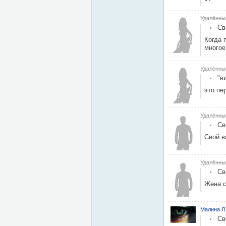
Удалённы
Св
Когда 
многое
Удалённы
"в
это пе
Удалённы
Св
Свой 
Удалённы
Св
Жена с
Малина Л
Св