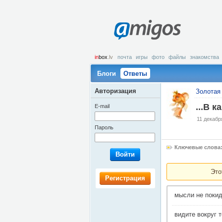
amigos
in
box
.lv
почта
игры
фото
файлы
знакомства
Блоги
Ответы
Авторизация
Золотая 
...В 
E-mail
11 декабр
Пароль
Ключевые слова
Войти
Это
Регистрация
мысли не покид
видите вокруг 