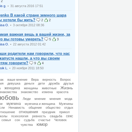
2
is g.
31 августа 2016 17:51
renko В какой стране земного шара
ы хотели бы жить?
2
2
isa O.
3 октября 2012 08:36
амая важная вещь в вашей жизни, за
то вы готовы умереть?
5
3
isa O.
22 августа 2012 01:42
аши родители нам говорили, что нас
 капусте нашли, а что вы своим
етям говорите?
9
4
usik L.
20 ноября 2011 18:50
рак
ваше мнение
Вера
верность
Вопрос
мя
девушка
деньги
дети
дружба
друзья
Жизнь
женщина
а
женщины
животные
знакомства
знакомство
измена
красота
юбовь
Люди
мнение
мнения
мода
мужчина
ре
мужчина и женщина
Мужчины
сли
Ненависть
общение
общество
отдых
отношения
отношение
праздник
прикол
секс
иколы
психология
ревность
свадьба
семья
сон
судьба
счастье
Человек
юмор
чувства