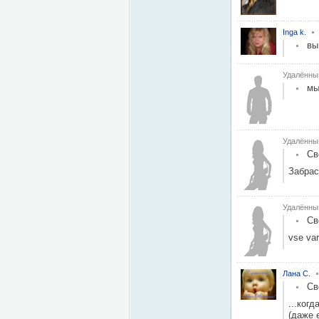
Inga k.
вы
Удалённы
мы
Удалённы
Св
Забрас
Удалённы
Св
vse var
Лана С.
Св
...ког
(даже е