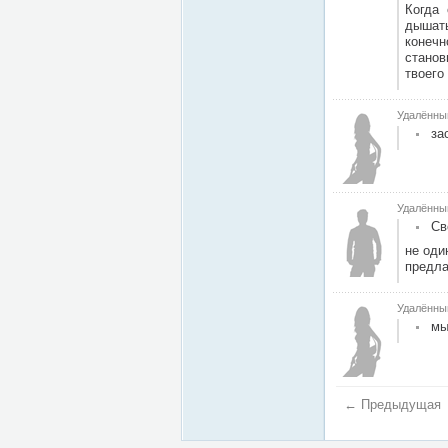
Когда 
дышать
конечн
станов
твоего
Удалённы
за
Удалённы
Св
не оди
предла
Удалённы
мы
← Предыдущая