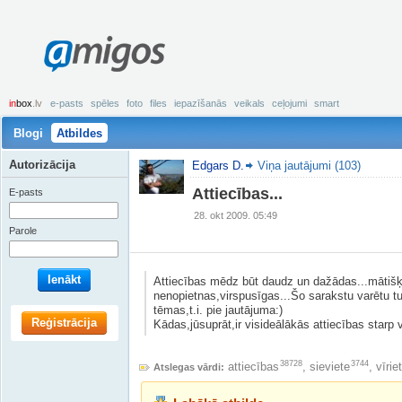
amigos
in
box
.lv
e-pasts
spēles
foto
files
iepazīšanās
veikals
ceļojumi
smart
Blogi
Atbildes
Autorizācija
Edgars D.
Viņa jautājumi (103)
Attiecības...
E-pasts
28. okt 2009. 05:49
Parole
Ienākt
Attiecības mēdz būt daudz un dažādas...mātišķ
nenopietnas,virspusīgas...Šo sarakstu varētu turp
tēmas,t.i. pie jautājuma:)
Reģistrācija
Kādas,jūsuprāt,ir visideālākās attiecības starp vī
38728
3744
attiecības
,
sieviete
,
vīrie
Atslegas vārdi: