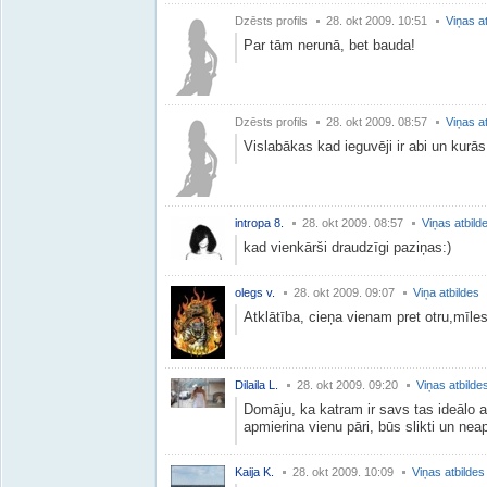
Dzēsts profils
28. okt 2009. 10:51
Viņas a
Par tām nerunā, bet bauda!
Dzēsts profils
28. okt 2009. 08:57
Viņas a
Vislabākas kad ieguvēji ir abi un kurā
intropa 8.
28. okt 2009. 08:57
Viņas atbild
kad vienkārši draudzīgi paziņas:)
olegs v.
28. okt 2009. 09:07
Viņa atbildes
Atklātība, cieņa vienam pret otru,mīles
Dilaila L.
28. okt 2009. 09:20
Viņas atbilde
Domāju, ka katram ir savs tas ideālo at
apmierina vienu pāri, būs slikti un neap
Kaija K.
28. okt 2009. 10:09
Viņas atbildes