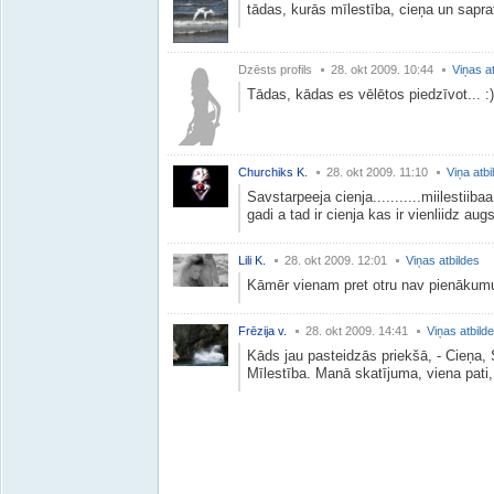
tādas, kurās mīlestība, cieņa un saprat
Dzēsts profils
28. okt 2009. 10:44
Viņas a
Tādas, kādas es vēlētos piedzīvot... :)
Churchiks K.
28. okt 2009. 11:10
Viņa atbi
Savstarpeeja cienja...........miilestiiba
gadi a tad ir cienja kas ir vienliidz augs
Lili K.
28. okt 2009. 12:01
Viņas atbildes
Kāmēr vienam pret otru nav pienākum
Frēzija v.
28. okt 2009. 14:41
Viņas atbild
Kāds jau pasteidzās priekšā, - Cieņa, 
Mīlestība. Manā skatījuma, viena pati,