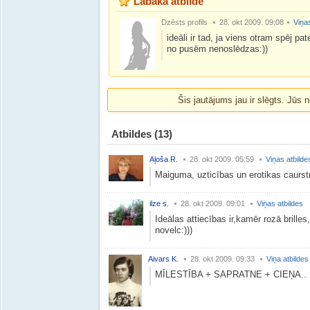
Labākā atbilde
Dzēsts profils
28. okt 2009. 09:08
Viņas
ideāli ir tad, ja viens otram spēj p
no pusēm nenoslēdzas:))
Šis jautājums jau ir slēgts. Jūs n
Atbildes
(13)
Aļoša R.
28. okt 2009. 05:59
Viņas atbilde
Maiguma, uzticības un erotikas caurst
ilze s.
28. okt 2009. 09:01
Viņas atbildes
Ideālas attiecības ir,kamēr rozā brilles
novelc:)))
Aivars K.
28. okt 2009. 09:33
Viņa atbildes
MĪLESTĪBA + SAPRATNE + CIEŅA..