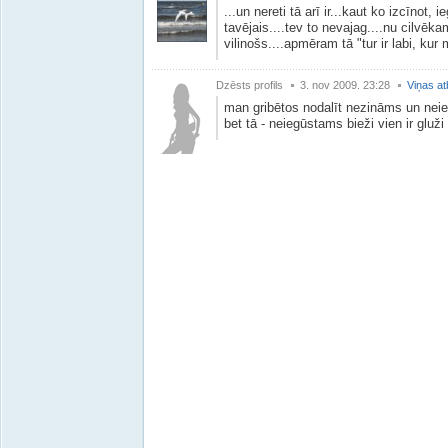
...un nereti tā arī ir...kaut ko izcīnot, 
tavējais....tev to nevajag....nu cilvē
vilinošs....apmēram tā "tur ir labi, kur
Dzēsts profils
3. nov 2009. 23:28
Viņas at
man gribētos nodalīt nezināms un nei
bet tā - neiegūstams bieži vien ir gluži