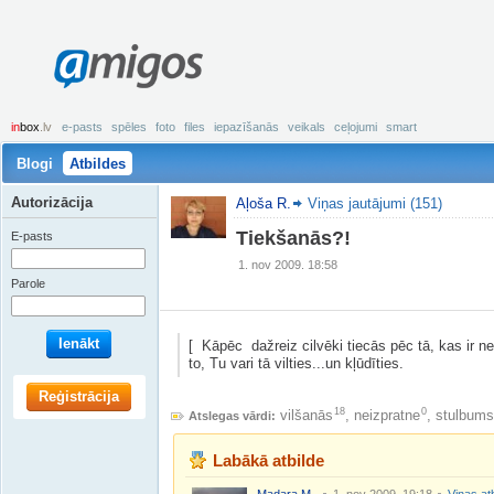
amigos
in
box
.lv
e-pasts
spēles
foto
files
iepazīšanās
veikals
ceļojumi
smart
Blogi
Atbildes
Autorizācija
Aļoša R.
Viņas jautājumi (151)
Tiekšanās?!
E-pasts
1. nov 2009. 18:58
Parole
Ienākt
[ Kāpēc dažreiz cilvēki tiecās pēc tā, kas ir 
to, Tu vari tā vilties...un kļūdīties.
Reģistrācija
18
0
vilšanās
,
neizpratne
,
stulbums
Atslegas vārdi:
Labākā atbilde