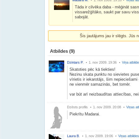
Madara M.
1. nov 2009. 19:18
Viņas at
Tāda ir cilvēka daba - mēģināt sas
vissarežģītāko, saukt par savu viss
sabojāt.
Šis jautājums jau ir slēgts. Jūs n
Atbildes
(9)
Dzintars P.
1. nov 2009. 19:36
Viņa atbild
Skatoties pēc kā tiekties!
Nezinu skata punktu no sievietes puses
vīrietis ir iekarotājs, šim nepieciešami
ne vienmēr samazinās, bet tomēr.
var būt arī neizbaudītas attiecības, ne
Dzēsts profils
1. nov 2009. 20:08
Viņas at
Piekrītu Madarai.
Laura B.
1. nov 2009. 19:06
Viņas atbildes