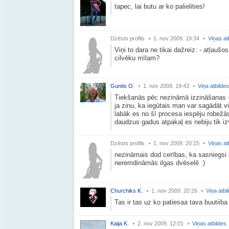
tapec, lai butu ar ko palielities!
Dzēsts profils
1. nov 2009. 19:34
Viņas at
Viņi to dara ne tikai dažreiz: - atļaušo
cilvēku mīlam?
Guntis O.
1. nov 2009. 19:43
Viņa atbildes
Tiekšanās pēc nezināmā izzināšanas - 
ja zinu, ka iegūtais man var sagādāt v
labāk es no šī procesa iespēju robežā
daudzus gadus atpakaļ es nebiju tik izv
Dzēsts profils
1. nov 2009. 20:15
Viņas at
nezināmais dod cerības, ka sasniegsi k
neremdināmās ilgas dvēselē :)
Churchiks K.
1. nov 2009. 20:26
Viņa atbi
Tas ir tas uz ko patiesaa tava buutiiba t
Kaija K.
2. nov 2009. 12:01
Viņas atbildes