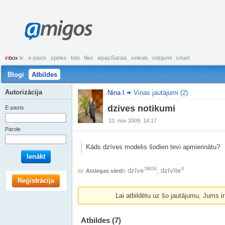
amigos
in
box
.lv
e-pasts
spēles
foto
files
iepazīšanās
veikals
ceļojumi
smart
Blogi
Atbildes
Autorizācija
Nina l.
Viņas jautājumi (2)
dzives notikumi
E-pasts
10. nov 2009. 14:17
Parole
Kāds dzīves modelis šodien tevi apmierinātu?
Ienākt
38634
0
dzīve
,
dzīvīte
Atslegas vārdi:
Reģistrācija
Lai atbildētu uz šo jautājumu, Jums i
Atbildes
(7)