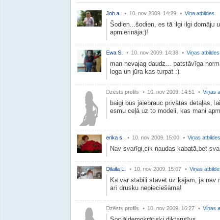
Joh a.
10. nov 2009. 14:29
Viņa atbildes
Šodien...šodien, es tā ilgi ilgi domāju
apmierināja:)!
Ewa S.
10. nov 2009. 14:38
Viņas atbildes
man nevajag daudz... patstāvīga norm
loga un jūra kas turpat :)
Dzēsts profils
10. nov 2009. 14:51
Viņas a
baigi būs jāiebrauc privātās detaļās, lai
esmu ceļā uz to modeli, kas mani apmi
erika s.
10. nov 2009. 15:00
Viņas atbilde
Nav svarīgi,cik naudas kabatā,bet svar
Dilaila L.
10. nov 2009. 15:07
Viņas atbild
Kā var stabili stāvēt uz kājām, ja nav
arī drusku nepieciešāma!
Dzēsts profils
10. nov 2009. 16:27
Viņas a
Sociāldemokrātiski diktarutīvs.