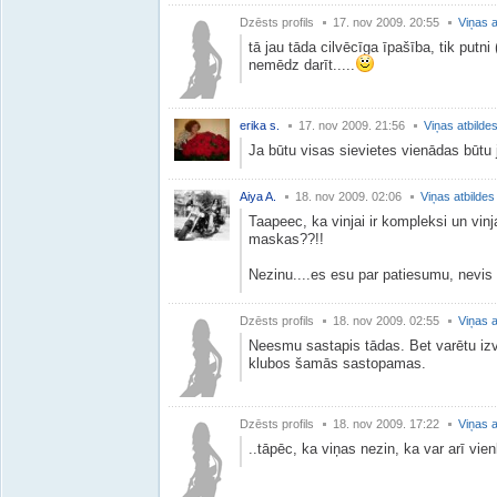
Dzēsts profils
17. nov 2009. 20:55
Viņas a
tā jau tāda cilvēcīga īpašība, tik putni
nemēdz darīt.....
erika s.
17. nov 2009. 21:56
Viņas atbilde
Ja būtu visas sievietes vienādas būtu 
Aiya A.
18. nov 2009. 02:06
Viņas atbildes
Taapeec, ka vinjai ir kompleksi un vi
maskas??!!
Nezinu....es esu par patiesumu, nevis 
Dzēsts profils
18. nov 2009. 02:55
Viņas a
Neesmu sastapis tādas. Bet varētu izvi
klubos šamās sastopamas.
Dzēsts profils
18. nov 2009. 17:22
Viņas a
..tāpēc, ka viņas nezin, ka var arī vien