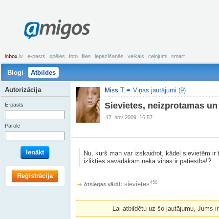
amigos
in
box
.lv
e-pasts
spēles
foto
files
iepazīšanās
veikals
ceļojumi
smart
Blogi
Atbildes
Autorizācija
Miss T.
Viņas jautājumi (9)
Sievietes, neizprotamas un
E-pasts
17. nov 2009. 16:57
Parole
Ienākt
Nu, kurš man var izskaidrot, kādeļ sievietēm ir ti
izlikties savādākām neka viņas ir patiesībā!?
Reģistrācija
450
sievietes
Atslegas vārdi:
Lai atbildētu uz šo jautājumu, Jums i