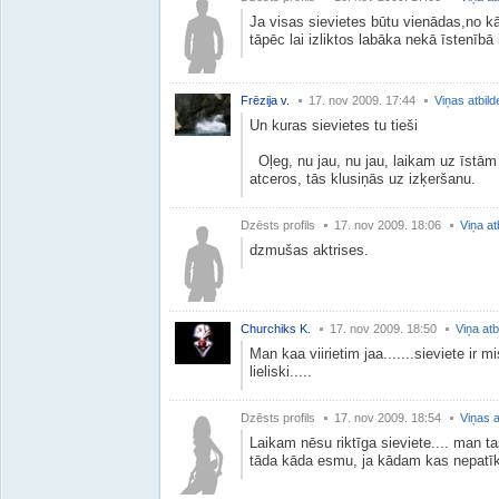
Ja visas sievietes būtu vienādas,no kā
tāpēc lai izliktos labāka nekā īstenībā 
Frēzija v.
17. nov 2009. 17:44
Viņas atbild
Un kuras sievietes tu tieši
Oļeg, nu jau, nu jau, laikam uz īstām
atceros, tās klusiņās uz izķeršanu.
Dzēsts profils
17. nov 2009. 18:06
Viņa at
dzmušas aktrises.
Churchiks K.
17. nov 2009. 18:50
Viņa atb
Man kaa viirietim jaa.......sieviete ir mi
lieliski.....
Dzēsts profils
17. nov 2009. 18:54
Viņas a
Laikam nēsu riktīga sieviete.... man t
tāda kāda esmu, ja kādam kas nepatīk l