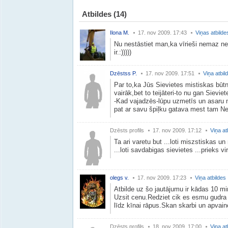
Atbildes
(14)
Ilona M.
17. nov 2009. 17:43
Viņas atbilde
Nu nestāstiet man,ka vīrieši nemaz nec
ir.:)))))
Dzēstss P.
17. nov 2009. 17:51
Viņa atbil
Par to,ka Jūs Sievietes mistiskas būt
vairāk,bet to teijāteri-to nu gan Sieviet
-Kad vajadzēs-lūpu uzmetīs un asaru no
pat ar savu špiļku gatava mest tam Neli
Dzēsts profils
17. nov 2009. 17:12
Viņa at
Ta ari varetu but ...loti miszstiskas 
...loti savdabigas sievietes ...prieks vi
olegs v.
17. nov 2009. 17:23
Viņa atbildes
Atbilde uz šo jautājumu ir kādas 10 m
Uzsit cenu.Redziet cik es esmu gudra
līdz kīnai rāpus.Skan skarbi un apvainoj
Dzēsts profils
18. nov 2009. 17:00
Viņa at