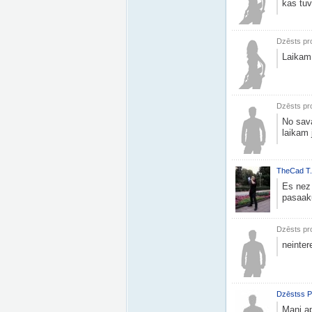
kas tuv
Dzēsts pro
Laikam
Dzēsts pro
No sava
laikam 
TheCad T.
Es nez 
pasaak
Dzēsts pro
neinter
Dzēstss P
Mani ap