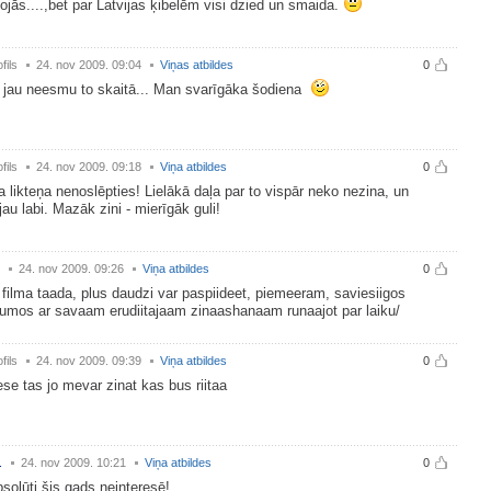
ojās....,bet par Latvijas ķibelēm visi dzied un smaida.
fils
24. nov 2009. 09:04
Viņas atbildes
0
 jau neesmu to skaitā... Man svarīgāka šodiena
fils
24. nov 2009. 09:18
Viņa atbildes
0
 likteņa nenoslēpties! Lielākā daļa par to vispār neko nezina, un
jau labi. Mazāk zini - mierīgāk guli!
24. nov 2009. 09:26
Viņa atbildes
0
filma taada, plus daudzi var paspiideet, piemeeram, saviesiigos
umos ar savaam erudiitajaam zinaashanaam runaajot par laiku/
fils
24. nov 2009. 09:39
Viņa atbildes
0
ese tas jo mevar zinat kas bus riitaa
.
24. nov 2009. 10:21
Viņa atbildes
0
solūti šis gads neinteresē!