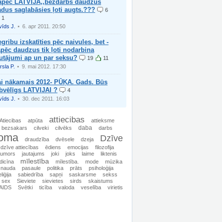
āpēc LATVIJĀ,,bezdarbs daudzus
dus saglabāsies ļoti augts.???
6
1
vīds J.
6. apr 2011. 20:50
gribu izskatīties pēc naivules, bet -
pēc daudzus tik ļoti nodarbina
utājumi ap un par seksu?
19
11
rsla P.
9. mai 2012. 17:30
ai nākamais 2012- PŪĶA. Gads. Būs
bvēlīgs LATVIJAI ?
4
vīds J.
30. dec 2011. 16:03
attiecibas
Atiecibas
atpūta
attieksme
daba
bezsakars
cilveki
cilvēks
darbs
oma
Dzīve
draudzība
dvēsele
dzeja
dzīve attiecības
ēdiens
emocijas
filozofija
humors
jautajums
joki
joks
laime
liktenis
mīlestība
icīna
mīlestība.
mode
mūzika
nauda
pasaule
politika
prāts
psiholoģija
eliģija
sabiedrība
sapņi
saskarsme
sekss
sex
Sieviete
sievietes
sirds
skaistums
AIDS
Svētki
ticība
valoda
veselība
virietis