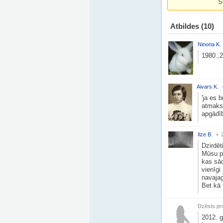
Š
Atbildes
(10)
Ninona K.
1980.,2
Aivars K.
'ja es 
atmaksā
apgādīb
Ilze B.
Dzirdēt
Mūsu pu
kas sāc
vienīgi
navajag 
Bet kā 
Dzēsts pro
2012. g