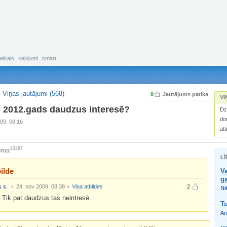
eikals
ceļojumi
smart
Viņas jautājumi (568)
0
Jautājums patika
VI
 2012.gads daudzus interesē?
Dz
do
09. 08:16
att
23287
oma
LĪ
ilde
Va
g
 s.
24. nov 2009. 08:38
Viņa atbildes
2
Nik
Tik pat daudzus tas neintresē.
T
An