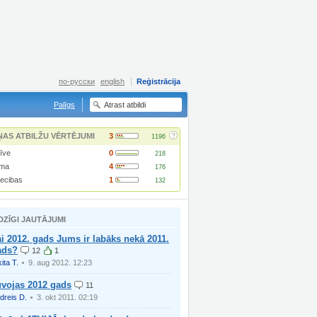
по-русски
english
Reģistrācija
Palīgs
?
ŅAS ATBILŽU VĒRTĒJUMI
3
1196
īve
0
218
ma
4
176
iecibas
1
132
DZĪGI JAUTĀJUMI
i 2012. gads Jums ir labāks nekā 2011.
ads?
12
1
ita T.
9. aug 2012. 12:23
uvojas 2012 gads
11
dreis D.
3. okt 2011. 02:19