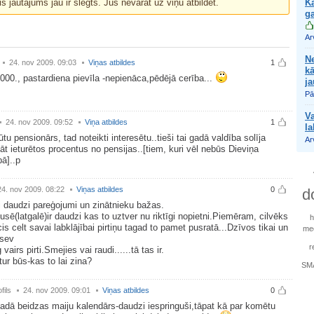
is jautājums jau ir slēgts. Jūs nevarat uz viņu atbildēt.
K
ga
Ar
Ne
24. nov 2009. 09:03
Viņas atbildes
1
kā
000., pastardiena pievīla -nepienāca,pēdējā cerība...
ja
Pā
V
24. nov 2009. 09:52
Viņa atbildes
1
la
būtu pensionārs, tad noteikti interesētu..tieši tai gadā valdība solīja
Ar
t ieturētos procentus no pensijas..[tiem, kuri vēl nebūs Dieviņa
ā]..p
24. nov 2009. 08:22
Viņas atbildes
0
d
i daudzi pareģojumi un zinātnieku bažas.
sē(latgalē)ir daudzi kas to uztver nu riktīgi nopietni.Piemēram, cilvēks
is celt savai labklājībai pirtiņu tagad to pamet pusratā...Dzīvos tikai un
med
 sev
r
vairs pirti.Smejies vai raudi......tā tas ir.
tur būs-kas to lai zina?
SM
fils
24. nov 2009. 09:01
Viņas atbildes
0
adā beidzas maiju kalendārs-daudzi iespringuši,tāpat kā par komētu