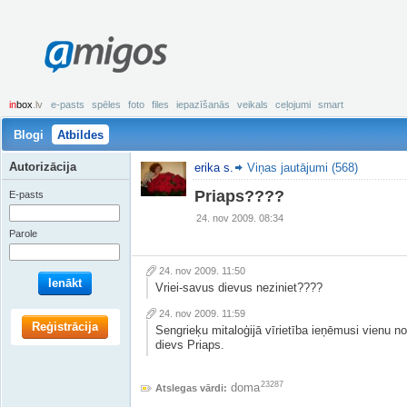
amigos
in
box
.lv
e-pasts
spēles
foto
files
iepazīšanās
veikals
ceļojumi
smart
Blogi
Atbildes
Autorizācija
erika s.
Viņas jautājumi (568)
Priaps????
E-pasts
24. nov 2009. 08:34
Parole
24. nov 2009. 11:50
Ienākt
Vriei-savus dievus neziniet????
24. nov 2009. 11:59
Reģistrācija
Sengrieķu mitaloģijā vīrietība ieņēmusi vienu n
dievs Priaps.
23287
doma
Atslegas vārdi: