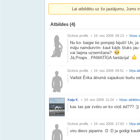
Lai atbildētu uz šo jautājumu, Jums i
Atbildes
(4)
Dzēsts profils
24. nov 2009. 09:13
Viņas a
Nu ko- baigie tie pompeji bijuši! Un, j
māju namdurvīm- kaut kāds štuks jau vi
vai laipna uzņemšana?
Jā,Priaps...PAMATĪGA fantāzija!
Dzēsts profils
24. nov 2009. 09:51
Viņa at
Varbūt Ērika ātrumā sajaukusi burtu se
Kaija K.
24. nov 2009. 11:24
Viņas atbildes
kas tas par zvēru un ko viņš ēd??? :))
Dzēsts profils
24. nov 2009. 17:03
Viņa at
viru dievs piparins :D :D ja godigi kautk