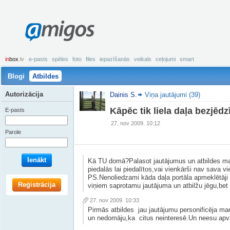
amigos
in
box
.lv
e-pasts
spēles
foto
files
iepazīšanās
veikals
ceļojumi
smart
Blogi
Atbildes
Autorizācija
Dainis S.
Viņa jautājumi (39)
Kāpēc tik liela daļa bezjēd
E-pasts
27. nov 2009. 10:12
Parole
Ienākt
Kā TU domā?Palasot jautājumus un atbildes ma
piedalās lai piedalītos,vai vienkārši nav sava v
PS.Nenoliedzami kāda daļa portāla apmeklētāji ir 
Reģistrācija
viņiem saprotamu jautājuma un atbilžu jēgu,be
27. nov 2009. 10:33
Pirmās atbildes jau jautājumu personificēja man
un nedomāju,ka citus neinteresē.Un neesu apvai