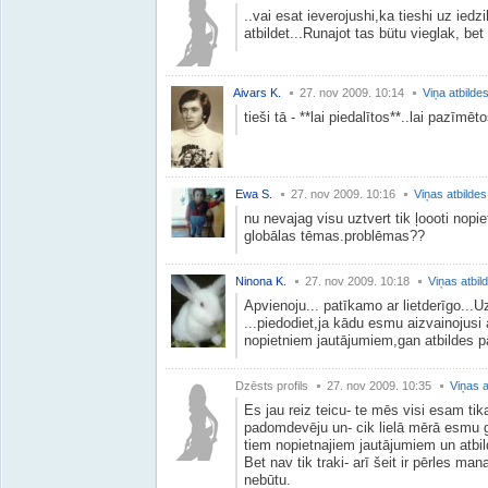
..vai esat ieverojushi,ka tieshi uz ied
atbildet...Runajot tas bütu vieglak, bet
Aivars K.
27. nov 2009. 10:14
Viņa atbilde
tieši tā - **lai piedalītos**..lai pazīmēto
Ewa S.
27. nov 2009. 10:16
Viņas atbildes
nu nevajag visu uztvert tik ļoooti nopie
globālas tēmas.problēmas??
Ninona K.
27. nov 2009. 10:18
Viņas atbil
Apvienoju... patīkamo ar lietderīgo...Uz
...piedodiet,ja kādu esmu aizvainojusi
nopietniem jautājumiem,gan atbildes 
Dzēsts profils
27. nov 2009. 10:35
Viņas a
Es jau reiz teicu- te mēs visi esam ti
padomdevēju un- cik lielā mērā esmu g
tiem nopietnajiem jautājumiem un atbi
Bet nav tik traki- arī šeit ir pērles ma
nebūtu.