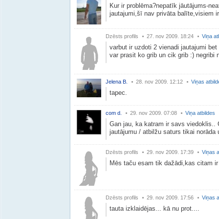
Kur ir problēma?nepatīk jāutājums-neatb
jautajumi,šī nav privāta balīte,visiem i
Dzēsts profils
27. nov 2009. 18:24
Viņa at
varbut ir uzdoti 2 vienadi jautajumi bet
var prasit ko grib un cik grib :) negribi 
Jelena B.
28. nov 2009. 12:12
Viņas atbil
tapec.
com d.
29. nov 2009. 07:08
Viņa atbildes
Gan jau, ka katram ir savs viedoklis.. Ci
jautājumu / atbilžu saturs tikai norāda
Dzēsts profils
29. nov 2009. 17:39
Viņas a
Mēs taču esam tik dažādi,kas citam i
Dzēsts profils
29. nov 2009. 17:56
Viņas a
tauta izklaidējas... kā nu prot....