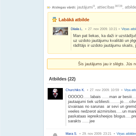
9
38728
jautājumi
,
attiecības
,
atbild
Atslegas vārdi:
Labākā atbilde
Dilaila L.
27. nov 2009. 10:21
Viņas atbi
Man pat liekas, ka daži ir uzstādīj
uz uzdoto jautājumu kvalitāti un jēgu
rādītājs ir uzdoto jautājumu skaits, 
Šis jautājums jau ir slēgts. Jūs n
Atbildes
(22)
Churchiks K.
27. nov 2009. 10:59
Viņa atb
OOOOO......labais ......man ar besiii...
jautaajumi tiek uzbliesti.........jo.....c
izvairaas no sarunas ar sevi un gremd
veeles nedzerot aizmirsites.....un mani t
paskataas iepreiksheejos blogus.....pr
sarakts ......jee
Mara S.
29. nov 2009. 23:21
Viņas atbilde