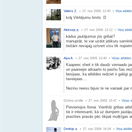
Valters Z.
27. nov 2009. 12:40
Viņa atbild
krāj Vērtējumu limits :D
Aleksejs p.
27. nov 2009. 13:12
Viņa atbil
kādus jautājumus jūs gribat?
manuprāt, te var uzdot jebkuru samērā
tiešām nevajag uztvert visu tik nopietni
Aiya A.
27. nov 2009. 13:40
Viņas atbildes
Kaapeec sheit ir tik daudz vienaadu 
un paareejie atkaarto to pashu 5as rei
besijaas, ka atbildes redziet ir galiigi
taveejaas....
Nezinu neesu bijusi te ne vairaak par n
Dzēsts profils
27. nov 2009. 15:47
Viņas a
Pievienojos Ilonai. Vienlīdz gribas atb
tie ir interesanti, kā uz dumjiem jaut
prasīties prasās pēc tikpat muļķīgas a
Dmitrijs a.
27. nov 2009. 16:04
Viņa atbild