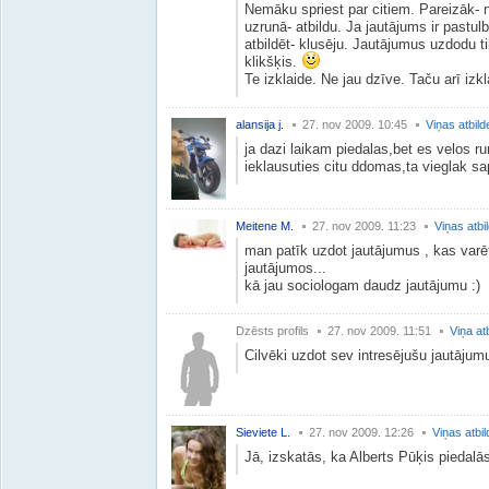
Nemāku spriest par citiem. Pareizāk- n
uzrunā- atbildu. Ja jautājums ir pastul
atbildēt- klusēju. Jautājumus uzdodu t
klikšķis.
Te izklaide. Ne jau dzīve. Taču arī izk
alansija j.
27. nov 2009. 10:45
Viņas atbild
ja dazi laikam piedalas,bet es velos r
ieklausuties citu ddomas,ta vieglak sa
Meitene M.
27. nov 2009. 11:23
Viņas atbi
man patīk uzdot jautājumus , kas varē
jautājumos...
kā jau sociologam daudz jautājumu :)
Dzēsts profils
27. nov 2009. 11:51
Viņa at
Cilvēki uzdot sev intresējušu jautājumu,
Sieviete L.
27. nov 2009. 12:26
Viņas atbi
Jā, izskatās, ka Alberts Pūķis piedalā