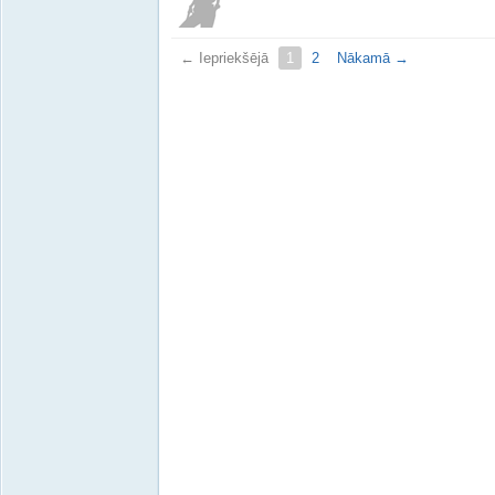
← Iepriekšējā
1
2
Nākamā →