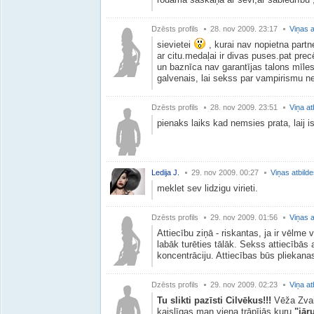
Dzēsts profils
28. nov 2009. 23:17
Viņas a
sievietei
, kurai nav nopietna partne
ar citu.medaļai ir divas puses.pat pre
un baznīca nav garantījas talons mīles
galvenais, lai sekss par vampirismu n
Dzēsts profils
28. nov 2009. 23:51
Viņa at
pienaks laiks kad nemsies prata, laij i
Ledija J.
29. nov 2009. 00:27
Viņas atbild
meklet sev lidzigu virieti.
Dzēsts profils
29. nov 2009. 01:56
Viņas a
Attiecību ziņā - riskantas, ja ir vēlme
labāk turēties tālāk. Sekss attiecībā
koncentrāciju. Attiecības būs pliekana
Dzēsts profils
29. nov 2009. 02:23
Viņa at
Tu slikti pazīsti Cilvēkus!!!
Vēža Zvai
kaislīgas,man viena trāpījās,kuru
"jār