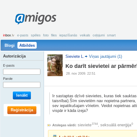
amigos
in
box
.lv
e-pasts
spēles
foto
files
iepazīšanās
veikals
ceļojumi
smart
Blogi
Atbildes
Autorizācija
Sieviete L.
Viņas jautājumi (1)
Ko darīt sievietei ar pārmē
E-pasts
28. nov 2009. 22:51
Parole
Ienākt
Ir sastaptas dzīvē sievietes, kuras tiek sauktas
taisnībai).Šīm sievietēm nav nopietna partnera,
sev iepatikušajam vīrietim. Veidot nopietnas atti
Reģistrācija
vispār ir kāda izeja?
3744
0
sieviete
,
seksuālā enerģija
Atslegas vārdi: