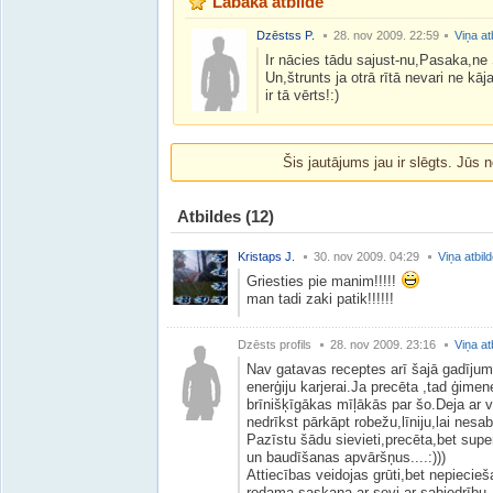
Labākā atbilde
Dzēstss P.
28. nov 2009. 22:59
Viņa at
Ir nācies tādu sajust-nu,Pasaka,ne 
Un,štrunts ja otrā rītā nevari ne kāj
ir tā vērts!:)
Šis jautājums jau ir slēgts. Jūs n
Atbildes
(12)
Kristaps J.
30. nov 2009. 04:29
Viņa atbil
Griesties pie manim!!!!!
man tadi zaki patik!!!!!!
Dzēsts profils
28. nov 2009. 23:16
Viņa at
Nav gatavas receptes arī šajā gadījum
enerģiju karjerai.Ja precēta ,tad ģimene
brīnišķīgākas mīļākās par šo.Deja ar v
nedrīkst pārkāpt robežu,līniju,lai nesab
Pazīstu šādu sievieti,precēta,bet sup
un baudīšanas apvāršņus....:)))
Attiecības veidojas grūti,bet nepiecieš
rodama saskaņa ar sevi,ar sabiedrību 