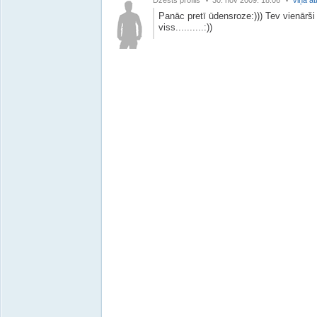
Dzēsts profils
30. nov 2009. 18:06
Viņa at
Panāc pretī ūdensroze:))) Tev vienārši n
viss..........:))