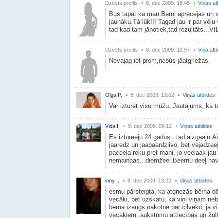
Dzēsts profils
8. dec 2009. 18:45
Viņas at
Būs tāpat kā man.Bērni aprecējās un vī
jaunāku.Tā lūk!!! Tagad jau ir par vēlu
tad kad tam jānotiek,tad rezultāts...
Dzēsts profils
8. dec 2009. 12:57
Viņa atb
Nevajag iet prom,nebūs jāatgriežas.
Olga P.
8. dec 2009. 13:02
Viņas atbildes
Var izturēt visu mūžu. Jautājums, kā
Vida I.
9. dec 2009. 09:12
Viņas atbildes
Es iztureeju 24 gadus...tad aizgaaju.A
jaaredz un jaapaardziivo, bet vajadzeeja
paceela roku pret mani, jo veelaak jau
nemainaas...diemžeel.Beernu deeļ nav j
inny ..
8. dec 2009. 13:22
Viņas atbildes
esmu pārsteigta, ka atgriezās bērna dēļ
vecāki, bet uzskatu, ka viņi viņam ne
bērna izaugs nākotnē par cilvēku, ja v
vecākiem, aukstumu attiecībās un žulta