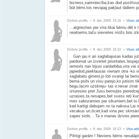
bizness,saimniecība,kas dod pozitīvus
būt bērni,tos nevajag paķļaut tādiem
Dzēsts profils
8. dec 2009. 15:16
Viņas at
...atgriezties pie vīra tikai bērnu dēļ 
neatņems,taču sievietes mūžs būs izk
Dzēsts profils
8. dec 2009. 16:22
Viņas at
Gan jau ir ari saglabajusas kadas jutas
pardomat un izvertet prioritates.Iespe
iemesls nav bijusi vardarbiba,vira vai 
japiedod,jaieklausas vienam otra -ko vin
saglabatu gimeni,jo loti svarigi lai be
berna psihi un visu parejo,ko jutisim ti
begu,lacim uzskreju- tas ir,nevar zinat
izturesies pret Jusu bernu(es pieredzej
uzrasies,ta nesapes,bet svess reti kur
mes sabozamies par sikumiem,bet to ka 
kad kartigi dabujam no ta nakosa.Lai m
vecakus un,ticiet,kad vina pec skirsan
sapes sirds... Ta ir manas dzives pier
Dzēsts profils
8. dec 2009. 16:23
Viņa atb
Pilnīgi garām ! Neviens bērns nesalāpī