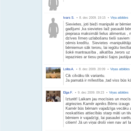
Ivars S.
8. dec 2009. 19:15
Viņa atbildes
Sievietes, joti bieži manipulē ar bērnie
gadījumi ,ka sievietes laiž pasaulē bērn
pieprasa maksimāli lielus alimentus , 
dzīves līmeņ uzlabošanu tieši saviem b
ņēmis kredītu. Sievietes -manipulētāja
bērniemun sāk teroru, lai iegūtu tiesī
šokē mantrausība , alkatība ,terors uz
iepazinies ar tiesu praksi šajos jautā
Lolita A.
8. dec 2009. 20:09
Viņas atbildes
Cik cilvāku tik variantu.
Ja pamatā ir mīlestība ,tad viss būs kā
Elga F.
9. dec 2009. 09:23
Viņas atbildes
Izturēt! Laikam jau mocīsies un mocīs t
atgriezies.Kamēr apniks.Bērns izaugs 
Kamēr būs bērnam vajadzīga vecāku ai
noskatīties attiecībās starp māti un 
bērniem ir vajadzīgi, lai pasaulei var
citiem! Jā un viņai droši vien nav arī 