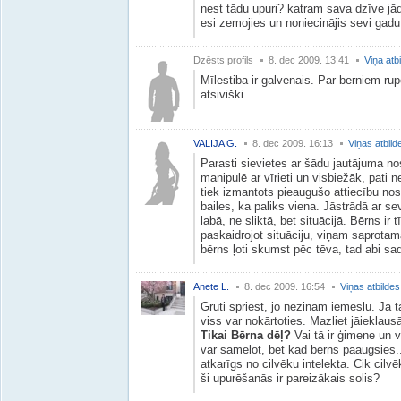
nest tādu upuri? katram sava dzīve jā
esi zemojies un noniecinājis sevi gad
Dzēsts profils
8. dec 2009. 13:41
Viņa atb
Mīlestiba ir galvenais. Par berniem rupe
atsiviški.
VALIJA G.
8. dec 2009. 16:13
Viņas atbild
Parasti sievietes ar šādu jautājuma nos
manipulē ar vīrieti un visbiežāk, pati 
tiek izmantots pieaugušo attiecību nos
bailes, ka paliks viena. Jāstrādā ar sev
labā, ne sliktā, bet situācijā. Bērns ir
paskaidrojot situāciju, viņam saprotamā
bērns ļoti skumst pēc tēva, tad abi sada
Anete L.
8. dec 2009. 16:54
Viņas atbildes
Grūti spriest, jo nezinam iemeslu. Ja tas
viss var nokārtoties. Mazliet jāieklaus
Tikai Bērna dēļ?
Vai tā ir ģimene un 
var samelot, bet kad bērns paaugsies...
atkarīgs no cilvēku intelekta. Cik cilvē
ši upurēšanās ir pareizākais solis?