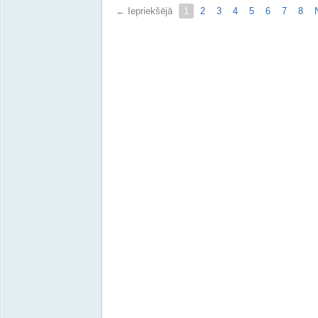
← Iepriekšējā
1
2
3
4
5
6
7
8