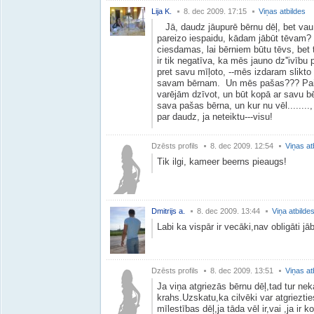
Lija K.
8. dec 2009. 17:15
Viņas atbildes
Jā, daudz jāupurē bērnu dēļ, bet vau 
pareizo iespaidu, kādam jābūt tēvam? 
ciesdamas, lai bērniem būtu tēvs, bet 
ir tik negatīva, ka mēs jauno dz''ivību
pret savu mīļoto, --mēs izdaram slikto
savam bērnam. Un mēs pašas??? Paiet
varējām dzīvot, un būt kopā ar savu b
sava pašas bērna, un kur nu vēl........
par daudz, ja neteiktu---visu!
Dzēsts profils
8. dec 2009. 12:54
Viņas at
Tik ilgi, kameer beerns pieaugs!
Dmitrijs a.
8. dec 2009. 13:44
Viņa atbilde
Labi ka vispār ir vecāki,nav obligāti j
Dzēsts profils
8. dec 2009. 13:51
Viņas at
Ja viņa atgriezās bērnu dēļ,tad tur ne
krahs.Uzskatu,ka cilvēki var atgrieztie
mīlestības dēļ,ja tāda vēl ir,vai ,ja ir k