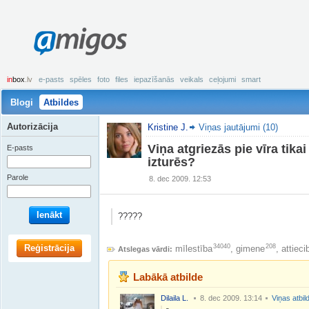
amigos
in
box
.lv
e-pasts
spēles
foto
files
iepazīšanās
veikals
ceļojumi
smart
Blogi
Atbildes
Autorizācija
Kristine J.
Viņas jautājumi (10)
Viņa atgriezās pie vīra tikai 
E-pasts
izturēs?
Parole
8. dec 2009. 12:53
Ienākt
?????
Reģistrācija
34040
208
mīlestība
,
gimene
,
attieci
Atslegas vārdi:
Labākā atbilde
Dilaila L.
8. dec 2009. 13:14
Viņas atbil