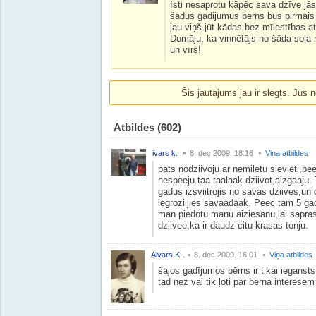
Īsti nesaprotu kāpēc sava dzīve jās
šādus gadijumus bērns būs pirmais 
jau viņš jūt kādas bez mīlestības a
Domāju, ka vinnētājs no šāda soļa n
un vīrs!
Šis jautājums jau ir slēgts. Jūs n
Atbildes
(602)
ivars k.
8. dec 2009. 18:16
Viņa atbildes
pats nodziivoju ar nemiletu sievieti,be
nespeeju.taa taalaak dziivot,aizgaaju.
gadus izsviitrojis no savas dziives,un d
iegroziijies savaadaak. Peec tam 5 g
man piedotu manu aiziesanu,lai sapras
dziivee,ka ir daudz citu krasas tonju.
Aivars K.
8. dec 2009. 16:01
Viņa atbildes
šajos gadījumos bērns ir tikai ieganst
tad nez vai tik ļoti par bērna interesē