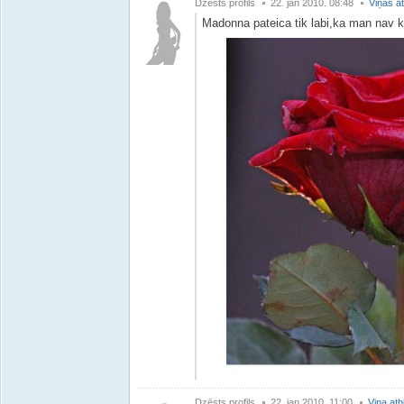
Dzēsts profils
22. jan 2010. 08:48
Viņas at
Madonna pateica tik labi,ka man nav ko
Dzēsts profils
22. jan 2010. 11:00
Viņa atb