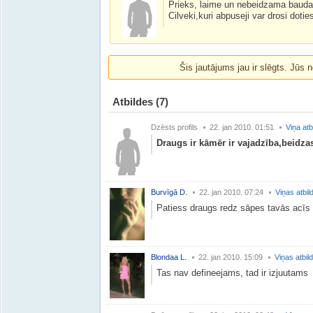
Prieks, laime un nebeidzama bauda 
Cilveki,kuri abpuseji var drosi dotie
Šis jautājums jau ir slēgts. Jūs n
Atbildes
(7)
Dzēsts profils
22. jan 2010. 01:51
Viņa atb
Draugs ir kāmēr ir vajadzība,beidza
Burvīgā D.
22. jan 2010. 07:24
Viņas atbil
Patiess draugs redz sāpes tavās acīs 
Blondaa L.
22. jan 2010. 15:09
Viņas atbil
Tas nav defineejams, tad ir izjuutams