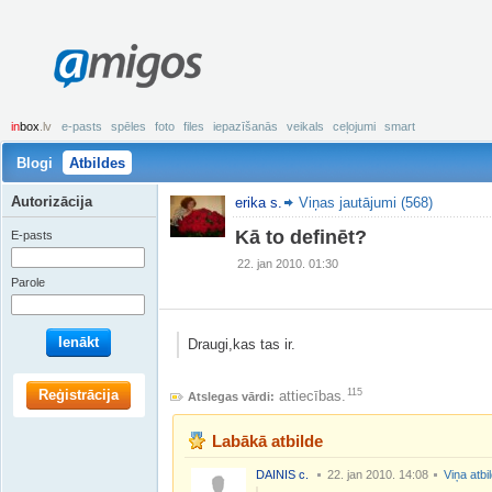
amigos
in
box
.lv
e-pasts
spēles
foto
files
iepazīšanās
veikals
ceļojumi
smart
Blogi
Atbildes
Autorizācija
erika s.
Viņas jautājumi (568)
Kā to definēt?
E-pasts
22. jan 2010. 01:30
Parole
Ienākt
Draugi,kas tas ir.
Reģistrācija
115
attiecības.
Atslegas vārdi:
Labākā atbilde
DAINIS c.
22. jan 2010. 14:08
Viņa atbi