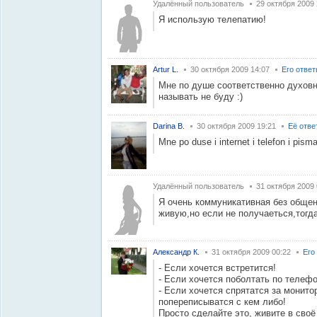
Удалённый пользователь
29 октября 2009 
Я использую телепатию!
Artur L.
30 октября 2009 14:07
Его отве
Мне по душе соответственно духовн
называть не буду :)
Darina B.
30 октября 2009 19:21
Её отве
Mne po duse i internet i telefon i pisma
Удалённый пользователь
31 октября 2009 
Я очень коммуникативная без общен
живую,но если не получаеться,тогд
Александр К.
31 октября 2009 00:22
Его
- Если хочется встретится!
- Если хочется поболтать по телефо
- Если хочется спрятатся за монит
попереписыватся с кем либо!
Просто сделайте это, живите в свoё 