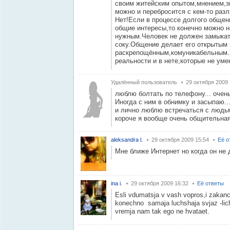
своим житейским опытом,мнением,з
можно и перебросится с кем-то раз
Нет!Если в процессе долгого обще
общие интересы,то конечно можно н
нужным.Человек не должен замыкать
соку.Общение делает его открытым 
раскрепощённым,комуникабельным.Х
реальности и в нете,которые не уме
Удалённый пользователь
29 октября 2009 
люблю болтать по телефону... очен
Иногда с ним в обнимку и засыпаю..
и лично люблю встречаться с людь
короче я вообще очень общительная
aleksandra l.
29 октября 2009 15:54
Её о
Мне ближе Интернет но когда он не
ina i.
29 октября 2009 16:32
Её ответы
Esli vdumatsja v vash vopros,i zakanc
konechno samaja luchshaja svjaz -lic
vremja nam tak ego ne hvataet.