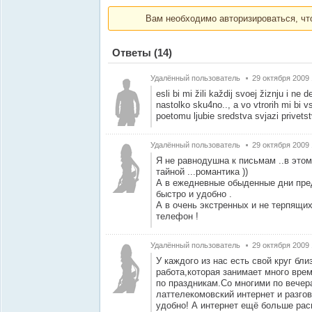
Вам необходимо авторизироваться, что
Ответы
(14)
Удалённый пользователь
29 октября 2009 
esli bi mi žili každij svoej žiznju i ne d
nastolko sku4no.., a vo vtrorih mi bi vse
poetomu ljubie sredstva svjazi privetstv
Удалённый пользователь
29 октября 2009 
Я не равнодушна к письмам ..в этом 
тайной ...романтика ))
А в ежедневные обыденные дни пре
быстро и удобно .
А в очень экстренных и не терпящи
телефон !
Удалённый пользователь
29 октября 2009 
У каждого из нас есть свой круг бл
работа,которая занимает много вре
по праздникам.Со многими по вечер
латтелекомовский интернет и разго
удобно! А интернет ещё больше ра