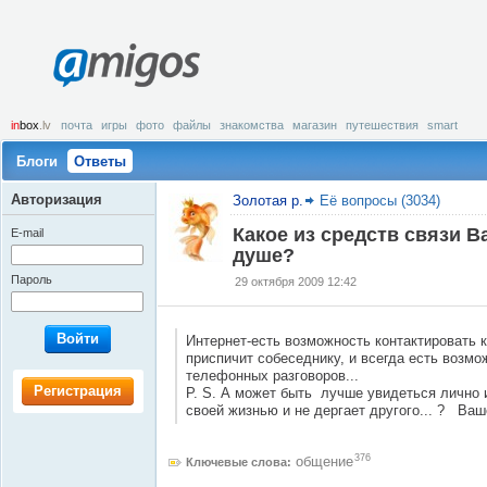
amigos
in
box
.lv
почта
игры
фото
файлы
знакомства
магазин
путешествия
smart
Блоги
Ответы
Авторизация
Золотая р.
Её вопросы (3034)
Какое из средств связи В
E-mail
душе?
Пароль
29 октября 2009 12:42
Войти
Интернет-есть возможность контактировать ко
приспичит собеседнику, и всегда есть возм
телефонных разговоров...
Регистрация
P. S. А может быть лучше увидеться лично 
своей жизнью и не дергает другого... ? Ваше
376
общение
Ключевые слова: