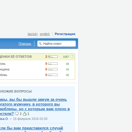
latviski
english
Регистрация
Помощь
?
ЦЕНКИ ЕЁ ОТВЕТОВ
2
1067
знь
0
48
нщина
0
43
бовь
0
40
ОХОЖИЕ ВОПРОСЫ
амы, вы бы вышли замуж за очень
огатого мужчину, в которого вы
люблены, но с которым вам плохо в
остели?
2
1
isa O.
15 февраля 2016 02:05
сли бы вам представился случай