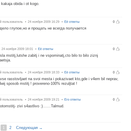
 kakaja obida i ot kogo.
й пользователь
24 ноября 2009 16:29
Её ответы
0
дело глупое,но и прощать не всегда получается
24 ноября 2009 18:01
Её ответы
0
sla mstitj,lutshe zabitj i ne vspominatj,cto bilo to bilo ziznj
aetsja.
й пользователь
24 ноября 2009 18:33
Её ответы
0
vse rasstovljaet na svoi mesta i pokazivaet kto,gde i v4em bil neprav,
u4wij sposob mstitj ! provereno-100% rezuljtat !
й пользователь
24 ноября 2009 19:21
Его ответы
0
tomstitj- zivi s4astlivo :).......Talmud.
1
2
Следующая →