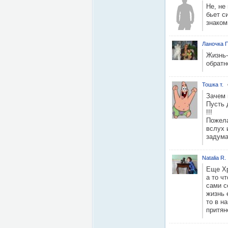
Не, не
бьет с
знако
Ланочка П
Жизнь-
обратн
Тошка т.
Зачем 
Пусть 
!!!
Пожела
вслух 
задума
Natalia R.
Еще Хр
а то ч
сами с
жизнь 
то в н
притян