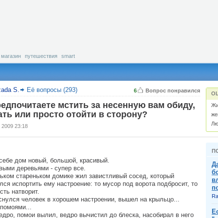
магазин
путешествия
smart
zada S.
Её вопросы (293)
6
Вопрос понравился
О
едпочитаете мстить за несенную вам обиду,
Жи
ть или просто отойти в сторону?
же
Лю
 2009 23:18
П
себе дом новый, большой, красивый.
Д
выми деревьями - супер все.
б
ьком стареньком домике жил завистливый сосед, который
в
лся испортить ему настроение: то мусор под ворота подбросит, то
п
сть натворит.
Ra
нулся человек в хорошем настроении, вышел на крыльцо...
 помоями...
Е
едро, помои вылил, ведро вычистил до блеска, насобирал в него