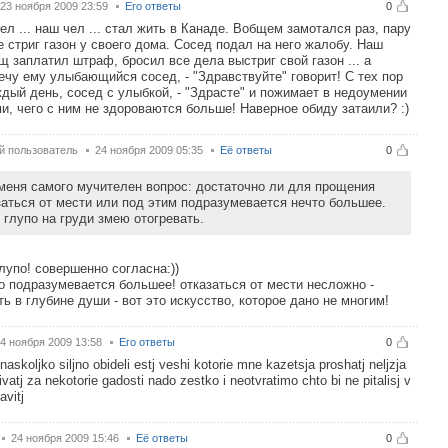
23 ноября 2009 23:59
Его ответы
0
ел ... наш чел ... стал жить в Канаде. Вобщем замотался раз, пару
е стриг газон у своего дома. Сосед подал на него жалобу. Наш
щ заплатил штраф, бросил все дела выстриг свой газон ... а
ечу ему улыбающийся сосед, - "Здравствуйте" говорит! С тех пор
ждый день, сосед с улыбкой, - "Здрасте" и пожимает в недоумении
и, чего с ним не здороваются больше! Наверное обиду затаили? :)
й пользователь
24 ноября 2009 05:35
Её ответы
0
меня самого мучителен вопрос: достаточно ли для прощения
заться от мести или под этим подразумевается нечто большее.
 глупо на груди змею отогревать.
лупо! совершенно согласна:))
о подразумевается большее! отказаться от мести несложно -
ть в глубине души - вот это искусство, которое дано не многим!
4 ноября 2009 13:58
Его ответы
0
 naskoljko siljno obideli estj veshi kotorie mne kazetsja proshatj neljzja
ivatj za nekotorie gadosti nado zestko i neotvratimo chto bi ne pitalisj v
avitj
24 ноября 2009 15:46
Её ответы
0