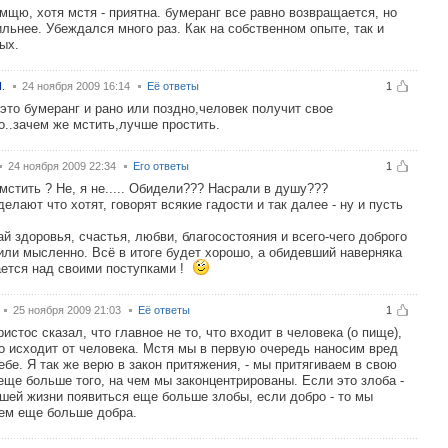
 мщю, хотя мстя - приятна. бумеранг все равно возвращается, но
ильнее. Убеждался много раз. Как на собственном опыте, так и
мых.
.
24 ноября 2009 16:14
Её ответы
1
это бумеранг и рано или поздно,человек получит свое
о..зачем же мстить,лучше простить.
24 ноября 2009 22:34
Его ответы
1
мстить ? Не, я не..... Обидели??? Насрали в душу???
делают что хотят, говорят всякие гадости и так далее - ну и пусть
й здоровья, счастья, любви, благосостояния и всего-чего доброго
или мысленно. Всё в итоге будет хорошо, а обидевший наверняка
ется над своими поступками !
25 ноября 2009 21:03
Её ответы
1
истос сказал, что главное не то, что входит в человека (о пище),
то исходит от человека. Мстя мы в первую очередь наносим вред
ебе. Я так же верю в закон притяжения, - мы притягиваем в свою
еще больше того, на чем мы законцентрированы. Если это злоба -
ашей жизни появиться еще больше злобы, если добро - то мы
ем еще больше добра.