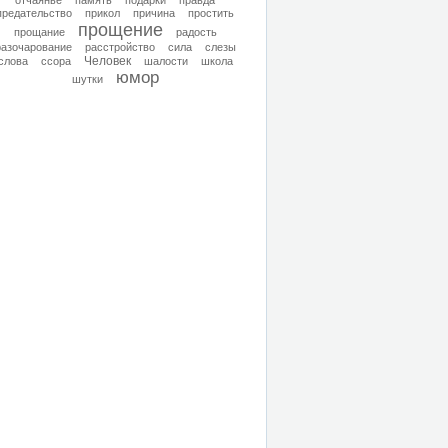
отчаянье
память
подарки
правда
предательство
прикол
причина
простить
прощение
прощание
радость
разочарование
расстройство
сила
слезы
Человек
слова
ссора
шалости
школа
юмор
шутки