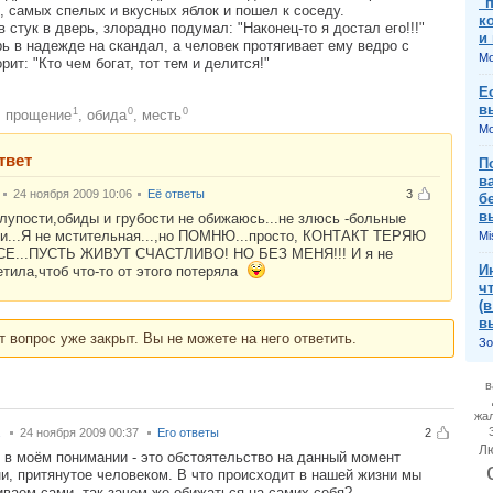
"
 самых спелых и вкусных яблок и пошел к соседу.
к
 стук в дверь, злорадно подумал: "Наконец-то я достал его!!!"
и
ь в надежде на скандал, а человек протягивает ему ведро с
Mo
рит: "Кто чем богат, тот тем и делится!"
Е
в
1
0
0
прощение
,
обида
,
месть
:
Mo
твет
П
в
24 ноября 2009 10:06
Её ответы
3
б
в
глупости,обиды и грубости не обижаюсь...не злюсь -больные
и...Я не мстительная...,но ПОМНЮ...просто, КОНТАКТ ТЕРЯЮ
Mi
СЕ...ПУСТЬ ЖИВУТ СЧАСТЛИВО! НО БЕЗ МЕНЯ!!! И я не
И
етила,чтоб что-то от этого потеряла
ч
(
в
т вопрос уже закрыт. Вы не можете на него ответить.
Зо
в
жа
.
24 ноября 2009 00:37
Его ответы
2
Л
 в моём понимании - это обстоятельство на данный момент
и, притянутое человеком. В что происходит в нашей жизни мы
иваем сами, так зачем же обижаться на самих себя?