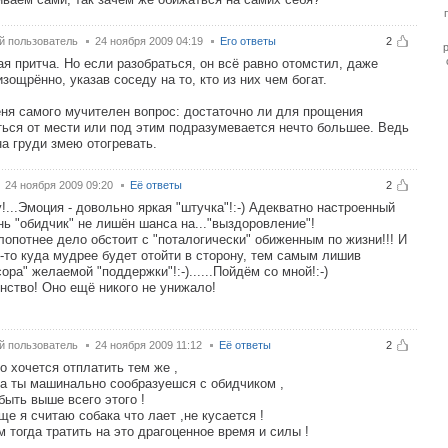
й пользователь
24 ноября 2009 04:19
Его ответы
2
я притча. Но если разобраться, он всё равно отомстил, даже
изощрённо, указав соседу на то, кто из них чем богат.
ня самого мучителен вопрос: достаточно ли для прощения
ться от мести или под этим подразумевается нечто большее. Ведь
на груди змею отогревать.
24 ноября 2009 09:20
Её ответы
2
!...Эмоция - довольно яркая "штучка"!:-) Адекватно настроенный
нь "обидчик" не лишён шанса на..."выздоровление"!
лопотнее дело обстоит с "поталогически" обиженным по жизни!!! И
т-то куда мудрее будет отойти в сторону, тем самым лишив
сора" желаемой "поддержки"!:-)......Пойдём со мной!:-)
нство! Оно ещё никого не унижало!
й пользователь
24 ноября 2009 11:12
Её ответы
2
о хочется отплатить тем же ,
да ты машинально сообразуешся с обидчиком ,
быть выше всего этого !
ще я считаю собака что лает ,не кусается !
м тогда тратить на это драгоценное время и силы !