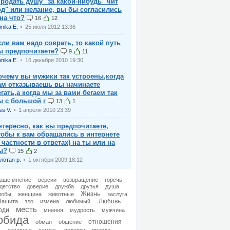
продать душу" за какой-нибудь "чит
од" или желание, вы бы согласились
 на что?
16
12
nika E.
25 июля 2012 13:36
сли вам надо соврать, то какой путь
ы предпочитаете?
9
11
nika E.
16 декабря 2010 19:30
очему вы мужики так устроены,когда
ам отказываешь вы начинаете
егать,а когда мы за вами бегаем так
ы с большой г
13
1
ss V.
1 апреля 2010 23:39
нтересно, как вы предпочитаете,
тобы к вам обращались в интернете
в частности в ответах) на ты или на
ы?
15
2
лотая р.
1 октября 2009 18:12
аше мнение
версии
возвращение
горечь
детство
доверие
дружба
друзья
душа
Жизнь
лобы
женщина
животные
заслуга
Любовь
Защита
зло
измена
любимый.
месть
юди
мнения
мудрость
мужчина
обида
отношения
обман
общение