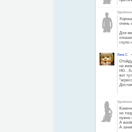
Удалённы
Хороша
очень 
Для ме
отказа
глупо 
Лана С.
Отойду
на жиз
НО...Х
вот ту
"агрес
Достои
Удалённы
Конечн
но тог
нужно 
А вооб
А заче