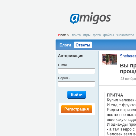
amigos
in
box
.lv
почта
игры
фото
файлы
знакомства
Блоги
Ответы
Авторизация
Shehere
Вы пр
E-mail
проща
Пароль
23 ноября
Войти
ПРИТЧА
Купил человек 
И сад с фрукто
Регистрация
Рядом в кривен
постоянно пыта
еще какую гадо
И однажды прос
- а там ведро с
Человек взял в