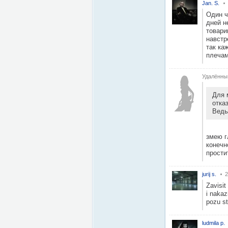
Jan. S.
Один ч
дней н
товари
навстр
так ка
плечам
Удалённы
Для 
отка
Ведь
змею г
конечн
прости
jurij s.
2
Zavisit
i nakaz
pozu st
ludmila p.