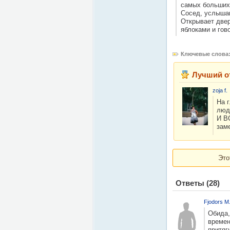
самых больших,
Сосед, услышав
Открывает двер
яблоками и гово
Ключевые слова
Лучший о
zoja f.
На 
люд
И В
зам
Это
Ответы
(28)
Fjodors M
Обида,
времен
притяг