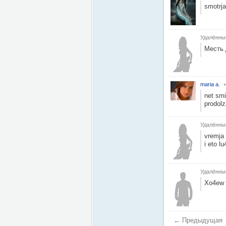
smotrja
Удалённы
Месть 
maria a.
net smi
prodolz
Удалённы
vremja 
i eto l
Удалённы
Xo4ew o
← Предыдущая