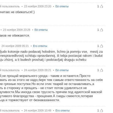
й пользователь
23 ноября 2009 23:20
Её ответы
1
читаю не обижаться!:)
23 ноября 2009 23:28
Её ответы
1
аков не обижаются.
24 ноября 2009 05:21
Его ответы
1
ljudo kotoroje nado podavatj holodnim, lichno ja pomnju vse, mestj za
li nespravedlivostj schitaju opravdannoj, ili tebja postavjat rakom i budut
sju zhiznj, a ti budesh proshatj i podstavljatj druguju scheku
й пользователь
24 ноября 2009 09:21
Её ответы
1
,не прощай морального урода - таким и останется.Просто
вать из-за этого не надо,беря тем самым ответственность на себя
ие грязные поступки.Но если этих тварей не останавливать,а
ть в сторонку и прощать - не стоит потом удивляться не
дливости.Мы иногда свою трусость прячем под идиотской маской
утимого благородства - прощения.А гниды смеются,потирая
ца и торжествуют от безнаказанности.
й пользователь
24 ноября 2009 10:49
Его ответы
1