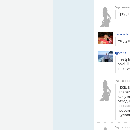
Удалённы
Предпо
Tatjana Р.
На дур
Igors O.
mestj b
obidi i
imetj v
Удалённы
Прощай
пережи
за чуж
отходи
справе
невозм
щупаль
Удалённы