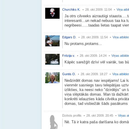
Churchiks K.
28. okt 2009. 11:04
Viņa atbi
Ja otrs cilveeks aizrautiigi staasta....
interesanti...un nekad nebuus taa ka 
negribeesi......taadas lietas taapat vie
Edgars D.
28. okt 2009. 11:54
Viņa atbilde
Nu protams,protams...
Frēzija v.
28. okt 2009. 14:24
Viņas atbild
Kāpēc sarežģīt dzīvi vēl vairāk, tas bū
Guntis O.
28. okt 2009. 18:27
Viņa atbilde
Nedzirdēt domas nav iespējams! Lai kā
vienmēr sasniegs tavu telepātijas uztve
izlikties, ka neesi neko "dzirdējis" un 
viņa slēptākās domas. Man tā dažkārt g
konkrēti ielauzties kāda cilvēka privāt
domas, tad visbiežāk šāds pasākums b
Dzēsts profils
28. okt 2009. 20:45
Viņas a
Nē. Tā ir katra paša darīšana ko domā