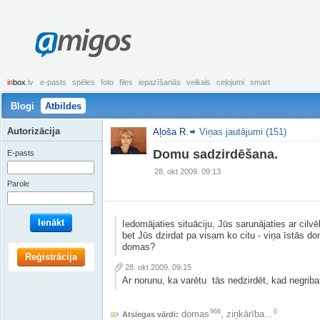
amigos
in
box
.lv
e-pasts
spēles
foto
files
iepazīšanās
veikals
ceļojumi
smart
Blogi
Atbildes
Autorizācija
Aļoša R.
Viņas jautājumi (151)
Domu sadzirdēšana.
E-pasts
28. okt 2009. 09:13
Parole
Ienākt
Iedomājaties situāciju, Jūs sarunājaties ar cilv
bet Jūs dzirdat pa visam ko citu - viņa īstās do
domas?
Reģistrācija
28. okt 2009. 09:15
Ar norunu, ka varētu tās nedzirdēt, kad negriba
966
0
domas
,
ziņkārība...
Atslegas vārdi: