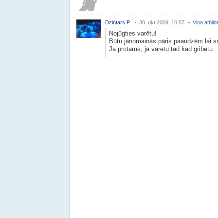
Dzintars P.
30. okt 2009. 10:57
Viņa atbild
Nojūgties varētu!
Būtu jānomainās pāris paaudzēm lai s
Jā protams, ja varētu tad kad gribētu