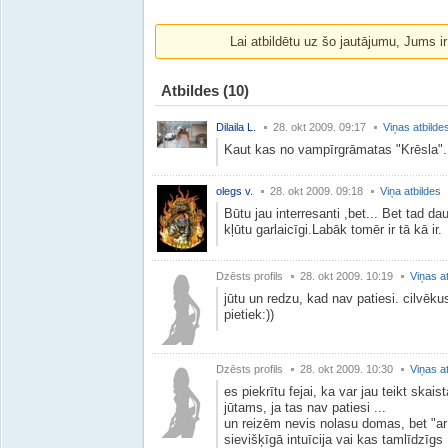
Lai atbildētu uz šo jautājumu, Jums i
Atbildes
(10)
Dilaila L.
28. okt 2009. 09:17
Viņas atbilde
Kaut kas no vampīrgrāmatas "Krēsla".....
olegs v.
28. okt 2009. 09:18
Viņa atbildes
Būtu jau interresanti ,bet... Bet tad d
kļūtu garlaicīgi.Labāk tomēr ir tā kā ir.
Dzēsts profils
28. okt 2009. 10:19
Viņas a
jūtu un redzu, kad nav patiesi. cilvēk
pietiek:))
Dzēsts profils
28. okt 2009. 10:30
Viņas a
es piekrītu fejai, ka var jau teikt skaist
jūtams, ja tas nav patiesi ...
un reizēm nevis nolasu domas, bet "ar 
sievišķīgā intuīcija vai kas tamlīdzīgs 