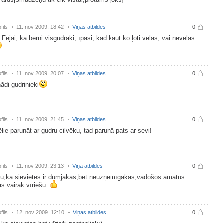
fils
11. nov 2009. 18:42
Viņas atbildes
0
u Fejai, ka bērni visgudrāki, īpāsi, kad kaut ko ļoti vēlas, vai nevēlas
fils
11. nov 2009. 20:07
Viņas atbildes
0
nādi gudrinieki
fils
11. nov 2009. 21:45
Viņas atbildes
0
ēlie parunāt ar gudru cilvēku, tad parunā pats ar sevi!
fils
11. nov 2009. 23:13
Viņa atbildes
0
šu,ka sievietes ir dumjākas,bet neuzņēmīgākas,vadošos amatus
s vairāk vīriešu.
fils
12. nov 2009. 12:10
Viņas atbildes
0