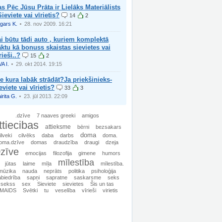
s Pēc Jūsu Prāta ir Lielāks Materiālists
Sieviete vai vīrietis?
14
2
gars K.
28. nov 2009. 16:21
i būtu tādi auto , kuriem komplektā
ktu kā bonuss skaistas sievietes vai
rieši..?
15
2
VA I.
29. okt 2014. 19:15
e kura labāk strādāt?Ja priekšinieks-
eviete vai vīrietis?
33
3
irita G.
23. jūl 2013. 22:09
.dzīve
7 naaves greeki
amigos
ttiecibas
attieksme
bērni
bezsakars
doma
ilveki
cilvēks
daba
darbs
doma.
oma.dzīve
domas
draudzība
draugi
dzeja
zīve
emocijas
filozofija
gimene
humors
mīlestība
jūtas
laime
mīļa
mīlestība.
mūzika
nauda
neprāts
politika
psiholoģija
biedrība
sapņi
sapratne
saskarsme
seks
sekss
sex
Sieviete
sievietes
Šis un tas
MAIDS
Svētki
tu
veselība
vīrieši
virietis