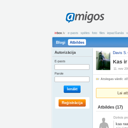
amigos
in
box
.lv
e-pasts
spēles
foto
files
iepazīšanās
v
Blogi
Atbildes
Autorizācija
Davis S.
Kas ir
E-pasts
11. nov 20
Parole
at
Atslegas vārdi:
Ienākt
Lai at
Reģistrācija
Atbildes
(17)
Dzēsts pro
kaa raa