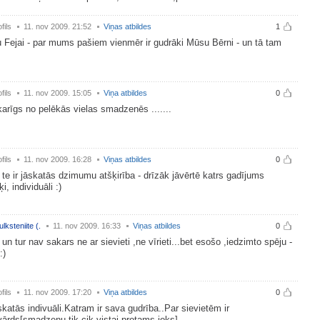
fils
11. nov 2009. 21:52
Viņas atbildes
1
u Fejai - par mums pašiem vienmēr ir gudrāki Mūsu Bērni - un tā tam
fils
11. nov 2009. 15:05
Viņa atbildes
0
karīgs no pelēkās vielas smadzenēs .......
fils
11. nov 2009. 16:28
Viņas atbildes
0
 te ir jāskatās dzimumu atšķirība - drīzāk jāvērtē katrs gadījums
i, individuāli :)
ulksteniite (.
11. nov 2009. 16:33
Viņas atbildes
0
 un tur nav sakars ne ar sievieti ,ne vīrieti...bet esošo ,iedzimto spēju -
:)
fils
11. nov 2009. 17:20
Viņa atbildes
0
āskatās indivuāli.Katram ir sava gudrība..Par sievietēm ir
rds[smadzeņu tik cik vistai,protams joks]