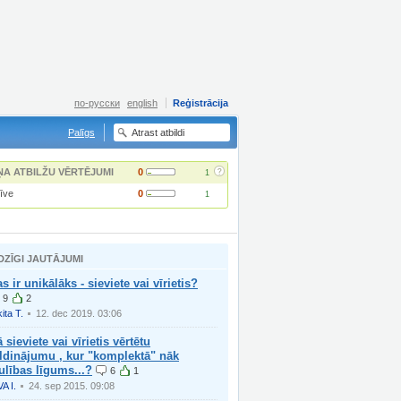
по-русски
english
Reģistrācija
Palīgs
?
ŅA ATBILŽU VĒRTĒJUMI
0
1
īve
0
1
DZĪGI JAUTĀJUMI
s ir unikālāks - sieviete vai vīrietis?
9
2
ita T.
12. dec 2019. 03:06
 sieviete vai vīrietis vērtētu
ldinājumu , kur "komplektā" nāk
ulības līgums...?
6
1
VA I.
24. sep 2015. 09:08