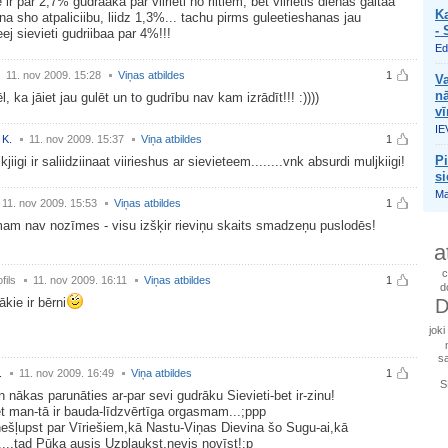
 ir par 2,7% gudraaka par viirieti no riitiem, bet viirietis dienas gaitaa
Ka
a sho atpaliciibu, liidz 1,3%... tachu pirms guleetieshanas jau
- 
ej sievieti gudriibaa par 4%!!!
Ed
11. nov 2009. 15:28
Viņas atbildes
1
Va
nā
l, ka jāiet jau gulēt un to gudrību nav kam izrādīt!!! :))))
vī
IE
 K.
11. nov 2009. 15:37
Viņa atbildes
1
Pi
jiigi ir saliidziinaat viirieshus ar sievieteem........vnk absurdi muljkiigi!
si
Ma
11. nov 2009. 15:53
Viņas atbildes
1
am nav nozīmes - visu izšķir rieviņu skaits smadzeņu puslodēs!
a
c
fils
11. nov 2009. 16:11
Viņas atbildes
1
d
ākie ir bērni
D
joki
sa
.
11. nov 2009. 16:49
Viņa atbildes
1
S
n nākas parunāties ar-par sevi gudrāku Sievieti-bet ir-zinu!
et man-tā ir bauda-līdzvērtīga orgasmam...;ppp
ešļupst par Vīriešiem,kā Nastu-Viņas Dievina šo Sugu-ai,kā
....tad Pūķa ausis Uzplaukst,nevis novīst!;p