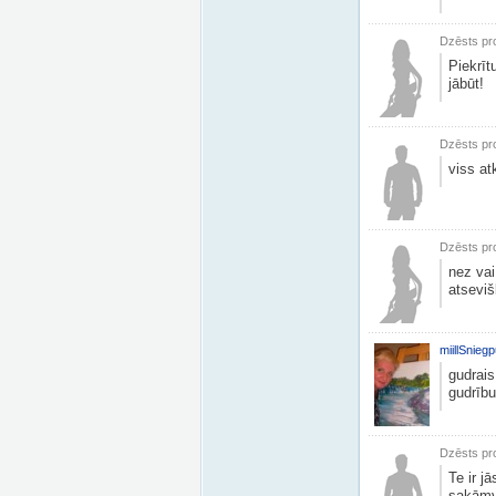
Dzēsts pro
Piekrīt
jābūt!
Dzēsts pro
viss at
Dzēsts pro
nez vai
atsevišķ
miillSniegp
gudrais
gudrību
Dzēsts pro
Te ir j
sakāmvā