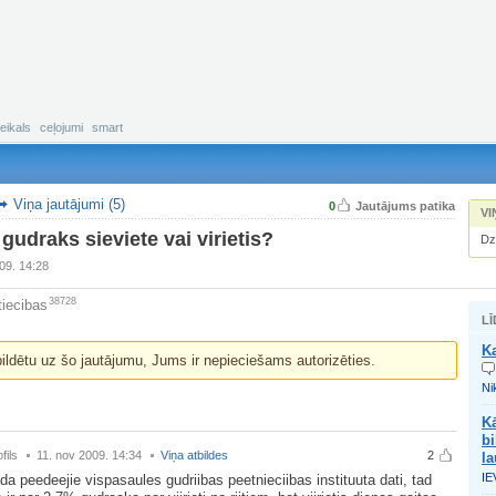
eikals
ceļojumi
smart
Viņa jautājumi (5)
0
Jautājums patika
VI
 gudraks sieviete vai virietis?
Dz
09. 14:28
38728
tiecibas
LĪ
Ka
bildētu uz šo jautājumu, Jums ir nepieciešams autorizēties.
Nik
Kā
bi
fils
11. nov 2009. 14:34
Viņa atbildes
2
la
IE
da peedeejie vispasaules gudriibas peetnieciibas instituuta dati, tad