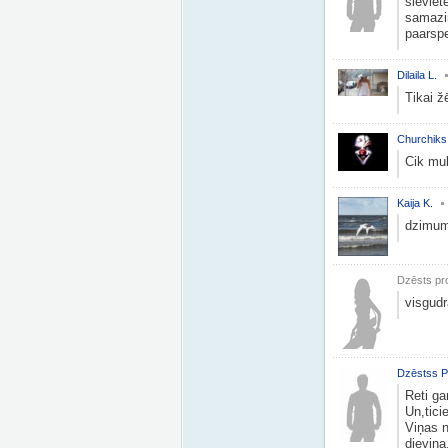
sieviete
samazin
paarspe
Dilaila L.
Tikai žē
Churchiks
Cik mulk
Kaija K.
dzimum
Dzēsts pro
visgudr
Dzēstss P
Reti ga
Un,tici
Viņas n
dievina