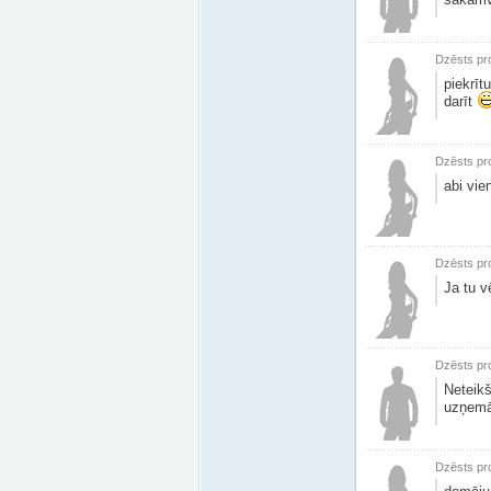
Dzēsts pro
piekrīt
darīt
Dzēsts pro
abi vie
Dzēsts pro
Ja tu v
Dzēsts pro
Neteik
uzņemā
Dzēsts pro