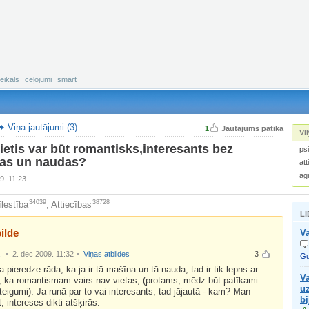
eikals
ceļojumi
smart
Viņa jautājumi (3)
1
Jautājums patika
VI
rietis var būt romantisks,interesants bez
psi
as un naudas?
att
ag
9. 11:23
34039
38728
lestība
,
Attiecības
LĪ
ilde
Va
.
2. dec 2009. 11:32
Viņas atbildes
3
Gu
 pieredze rāda, ka ja ir tā mašīna un tā nauda, tad ir tik lepns ar
Va
, ka romantismam vairs nav vietas, (protams, mēdz būt patīkami
uz
teigumi). Ja runā par to vai interesants, tad jājautā - kam? Man
bi
t, intereses dikti atšķirās.