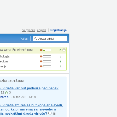
по-русски
english
Reģistrācija
Palīgs
?
ŅA ATBILŽU VĒRTĒJUMI
0
10
holoģija
0
6
iecibas
0
3
resija
0
2
DZĪGI JAUTĀJUMI
i vīrietis var būt padauza,padibene?
12
3
nars s.
8. feb 2016. 13:59
i vīrietis atturēsies būt kopā ar sievieti,
zinot, ka pirms viņa šai sievietei ir
jis neskaitāmi daudz vīriešu?
48