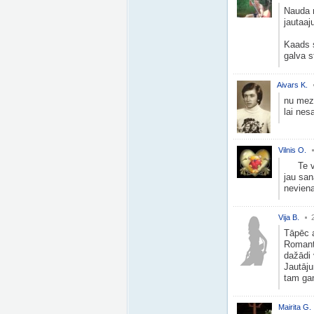
Nauda n
jautaaj
Kaads 
galva s
Aivars K.
nu mezi
lai nesa
Vilnis O.
Te vai
jau san
neviena
Vija B.
Tāpēc a
Romant
dažādi 
Jautāju
tam gan
Mairita G.