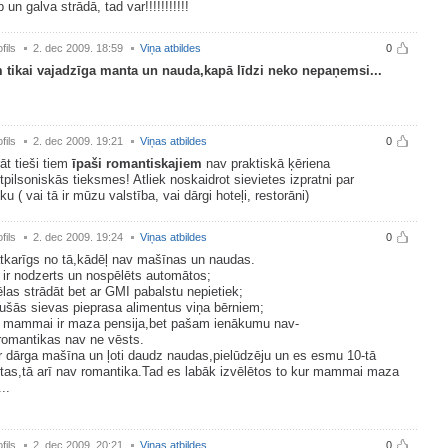
ib un galva strādā, tad var!!!!!!!!!!!
fils
2. dec 2009. 18:59
Viņa atbildes
0
 tikai vajadzīga manta un nauda,kapā līdzi neko nepaņemsi...
fils
2. dec 2009. 19:21
Viņas atbildes
0
t tieši tiem
īpaši romantiskajiem
nav praktiskā ķēriena
pilsoniskās tieksmes! Atliek noskaidrot sievietes izpratni par
ku ( vai tā ir mūzu valstība, vai dārgi hoteļi, restorāni)
fils
2. dec 2009. 19:24
Viņas atbildes
0
atkarīgs no tā,kādēļ nav mašīnas un naudas.
 ir nodzerts un nospēlēts automātos;
las strādāt bet ar GMI pabalstu nepietiek;
jušās sievas pieprasa alimentus viņa bērniem;
a mammai ir maza pensija,bet pašam ienākumu nav-
romantikas nav ne vēsts.
ir dārga mašīna un ļoti daudz naudas,pielūdzēju un es esmu 10-tā
tas,tā arī nav romantika.Tad es labāk izvēlētos to kur mammai maza
..
fils
2. dec 2009. 20:21
Viņas atbildes
0