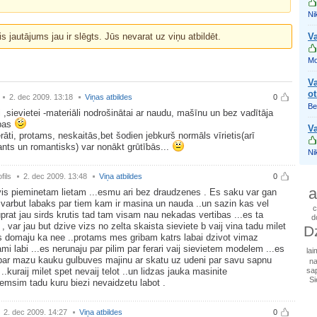
Nik
is jautājums jau ir slēgts. Jūs nevarat uz viņu atbildēt.
Va
Mo
Va
ot
2. dec 2009. 13:18
Viņas atbildes
0
Be
i ,sievietei -materiāli nodrošinātai ar naudu, mašīnu un bez vadītāja
ības
Va
āti, protams, neskaitās,bet šodien jebkurš normāls vīrietis(arī
ants un romantisks) var nonākt grūtībās...
Nik
fils
2. dec 2009. 13:48
Viņa atbildes
0
a
is pieminetam lietam ...esmu ari bez draudzenes . Es saku var gan
 varbut labaks par tiem kam ir masina un nauda ..un sazin kas vel
c
prat jau sirds krutis tad tam visam nau nekadas vertibas ...es ta
d
, var jau but dzive vizs no zelta skaista sieviete b vaij vina tadu milet
D
 domaju ka nee ..protams mes gribam katrs labai dzivot vimaz
ami labi ...es nerunaju par pilim par ferari vaij sievietem modelem ...es
lai
par mazu kauku gulbuves majinu ar skatu uz udeni par savu sapnu
n
 ..kuraij milet spet nevaij telot ..un lidzas jauka masinite
sa
Si
emsim tadu kuru biezi nevaidzetu labot .
2. dec 2009. 14:27
Viņa atbildes
0