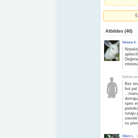
Š
Atbildes
(40)
Ninona K.
Noteikt
apliec
Deģener
interes
Dzēsts pro
Bez tev
but pat
...manu
domaju 
spes es
pietiek
runaju 
sievieti
nu pien
Klāvs L.