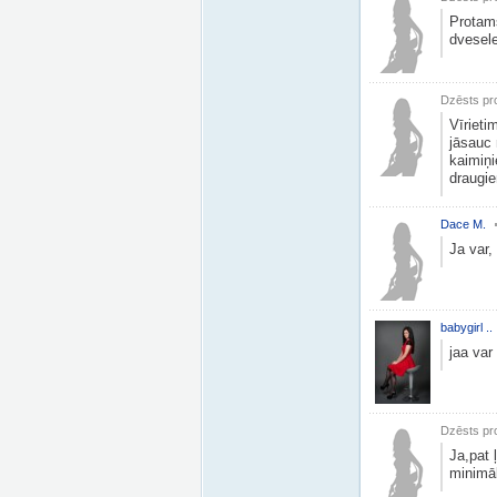
Protams
dvesele
Dzēsts pro
Vīrieti
jāsauc 
kaimiņi
draugie
Dace M.
Ja var,
babygirl ..
jaa var
Dzēsts pro
Ja,pat 
minimāl