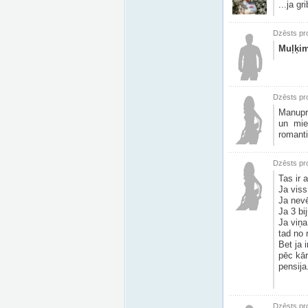
...ja gr
Dzēsts pro
Muļķim
Dzēsts pro
Manuprā
un miet
romanti
Dzēsts pro
Tas ir 
Ja viss
Ja nevē
Ja 3 bi
Ja viņ
tad no 
Bet ja 
pēc kār
pensija.
Dzēsts pro