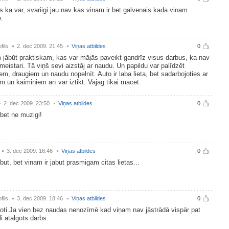
 ka var, svariigi jau nav kas vinam ir bet galvenais kada vinam
.
fils
2. dec 2009. 21:45
Viņas atbildes
0
m jābūt praktiskam, kas var mājās paveikt gandrīz visus darbus, ka nav
meistari. Tā viņš sevi aizstāj ar naudu. Un papildu var palīdzēt
em, draugiem un naudu nopelnīt. Auto ir laba lieta, bet sadarbojoties ar
m un kaimiņiem arī var iztikt. Vajag tikai mācēt.
2. dec 2009. 23:50
Viņas atbildes
0
 bet ne muzigi!
3. dec 2009. 16:46
Viņas atbildes
0
 but, bet vinam ir jabut prasmigam citas lietas...
fils
3. dec 2009. 18:46
Viņas atbildes
0
ļoti.Ja vien bez naudas nenozīmē kad viņam nav jāstrādā vispār pat
i atalgots darbs.