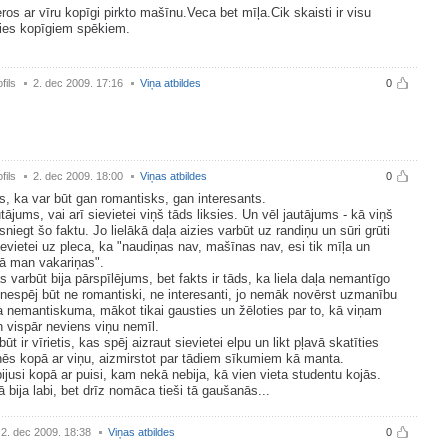
ros ar vīru kopīgi pirkto mašīnu.Veca bet mīļa.Cik skaisti ir visu
ties kopīgiem spēkiem.
fils
2. dec 2009. 17:16
Viņa atbildes
0
fils
2. dec 2009. 18:00
Viņas atbildes
0
, ka var būt gan romantisks, gan interesants.
utājums, vai arī sievietei viņš tāds liksies. Un vēl jautājums - kā viņš
sniegt šo faktu. Jo lielākā daļa aizies varbūt uz randiņu un sūri grūti
ievietei uz pleca, ka "naudiņas nav, mašīnas nav, esi tik mīļa un
ā man vakariņas".
as varbūt bija pārspīlējums, bet fakts ir tāds, ka liela daļa nemantīgo
 nespēj būt ne romantiski, ne interesanti, jo nemāk novērst uzmanību
 nemantiskuma, mākot tikai gausties un žēloties par to, kā viņam
n vispār neviens viņu nemīl.
ūt ir vīrietis, kas spēj aizraut sievietei elpu un likt pļavā skatīties
ēs kopā ar viņu, aizmirstot par tādiem sīkumiem kā manta.
jusi kopā ar puisi, kam nekā nebija, kā vien vieta studentu kojās.
bija labi, bet drīz nomāca tieši tā gaušanās...
2. dec 2009. 18:38
Viņas atbildes
0