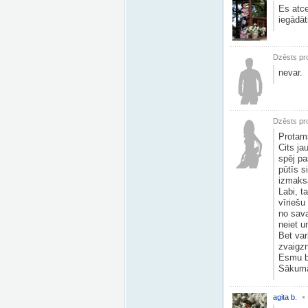
Es atce
iegādā
Dzēsts pro
nevar.
Dzēsts pro
Protams
Cits ja
spēj pa
pūtīs s
izmaks
Labi, t
vīriešu
no sava
neiet u
Bet varb
zvaigzn
Esmu bi
Sākumā 
agita b.