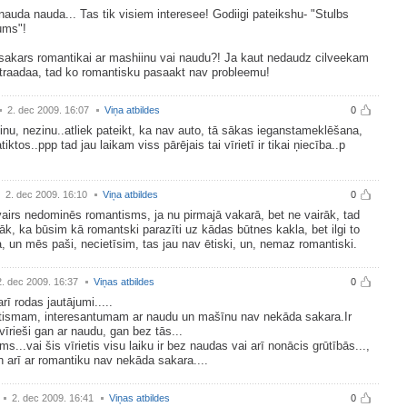
auda nauda... Tas tik visiem interesee! Godiigi pateikshu- "Stulbs
ums"!
sakars romantikai ar mashiinu vai naudu?! Ja kaut nedaudz cilveekam
traadaa, tad ko romantisku pasaakt nav probleemu!
2. dec 2009. 16:07
Viņa atbildes
0
nu, nezinu..atliek pateikt, ka nav auto, tā sākas ieganstameklēšana,
tiktos..ppp tad jau laikam viss pārējais tai vīrietī ir tikai ņiecība..p
2. dec 2009. 16:10
Viņa atbildes
0
rs nedominēs romantisms, ja nu pirmajā vakarā, bet ne vairāk, tad
āk, ka būsim kā romantski parazīti uz kādas būtnes kakla, bet ilgi to
, un mēs paši, necietīsim, tas jau nav ētiski, un, nemaz romantiski.
2. dec 2009. 16:37
Viņas atbildes
0
rī rodas jautājumi.....
ismam, interesantumam ar naudu un mašīnu nav nekāda sakara.Ir
vīrieši gan ar naudu, gan bez tās...
ms...vai šis vīrietis visu laiku ir bez naudas vai arī nonācis grūtībās...,
 arī ar romantiku nav nekāda sakara....
2. dec 2009. 16:41
Viņas atbildes
0