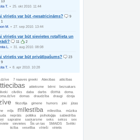
13
ita T.
25. okt 2010. 11:44
i vīrietis var būt -nesatricināms?
9
1
on M.
27. sep 2010. 13:44
i vīrietis var būt sievietes rotaļlieta un
rādi?
11
2
nita L.
31. aug 2010. 08:08
i vīrietis var būt privātīpašums?
23
9
ita T.
8. apr 2010. 10:28
.dzīve
7 naaves greeki
Atiecibas
atticības
ttiecibas
attieksme
bērni
bezsakars
doma
ilveki
cilvēks
daba
darbs
doma.
oma.dzīve
domas
draudzība
draugi
dzeja
zīve
filozofija
gimene
humors
joki
jūtas
mīlestība
me
mīļa
mīlestība.
mūzika
auda
neprāts
politika
psiholoģija
sabiedrība
pņi
sapratne
saskarsme
seks
sekss
sex
eviete
sievietes
Šis un tas
SMAIDS
Svētki
ticība
veselība
vīrieši
virietis