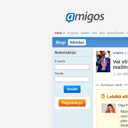
amigos
in
box
.lv
e-pasts
spēles
foto
files
iepazīšanās
v
Blogi
Atbildes
Autorizācija
vrainis j.
Vai vī
E-pasts
mašīn
Parole
2. dec 200
mī
Atslegas vārdi:
Ienākt
Labākā atb
Reģistrācija
Olga P
Mana
sevi
pārs
šķie