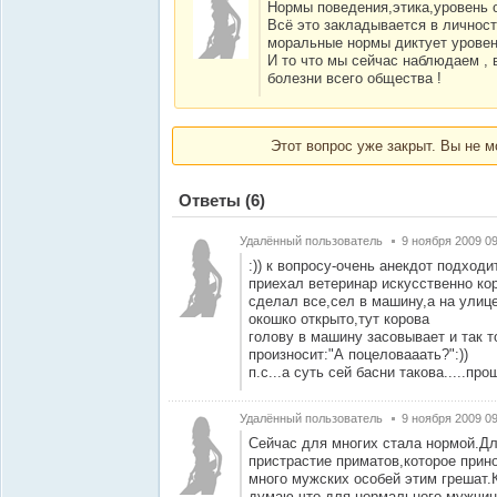
Нормы поведения,этика,уровень об
Всё это закладывается в личност
моральные нормы диктует уровен
И то что мы сейчас наблюдаем , 
болезни всего общества !
Этот вопрос уже закрыт. Вы не м
Ответы
(6)
Удалённый пользователь
9 ноября 2009 09
:)) к вопросу-очень анекдот подходи
приехал ветеринар искусственно ко
сделал все,сел в машину,а на улиц
окошко открыто,тут корова
голову в машину засовывает и так 
произносит:"А поцеловааать?":))
п.с...а суть сей басни такова.....про
Удалённый пользователь
9 ноября 2009 09
Сейчас для многих стала нормой.Дл
пристрастие приматов,которое прин
много мужских особей этим грешат.
думаю,что для нормального мужчин