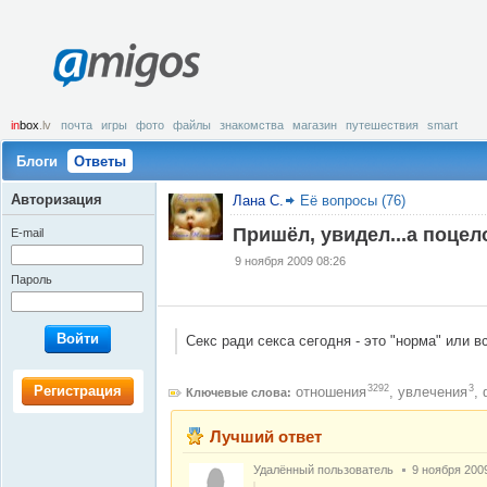
amigos
in
box
.lv
почта
игры
фото
файлы
знакомства
магазин
путешествия
smart
Блоги
Ответы
Авторизация
Лана С.
Её вопросы (76)
Пришёл, увидел...а поцел
E-mail
9 ноября 2009 08:26
Пароль
Войти
Секс ради секса сегодня - это "норма" или вс
Регистрация
3292
3
отношения
,
увлечения
,
Ключевые слова:
Лучший ответ
Удалённый пользователь
9 ноября 200