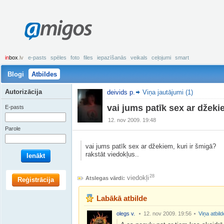
amigos
in
box
.lv
e-pasts
spēles
foto
files
iepazīšanās
veikals
ceļojumi
smart
Blogi
Atbildes
Autorizācija
deivids p.
Viņa jautājumi (1)
vai jums patīk sex ar džeki
E-pasts
12. nov 2009. 19:48
Parole
vai jums patīk sex ar džekiem, kuri ir šmigā?
rakstāt viedokļus..
Ienākt
28
viedokļi
Atslegas vārdi:
Reģistrācija
Labākā atbilde
olegs v.
12. nov 2009. 19:56
Viņa atbil