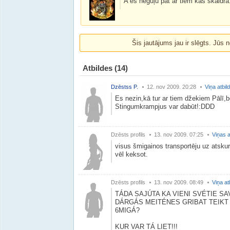
A es neguļu pat ar tiem kas skaidrā
Šis jautājums jau ir slēgts. Jūs n
Atbildes
(14)
Dzēstss P.
12. nov 2009. 20:28
Viņa atbil
Es nezin,kā tur ar tiem džekiem Pālī,
Stingumkrampjus var dabūt!:DDD
Dzēsts profils
13. nov 2009. 07:25
Viņas a
visus šmigainos transportēju uz atskur
vēl keksot.
Dzēsts profils
13. nov 2009. 08:49
Viņa at
TÁDA SAJÚTA KA VIENI SVÉTIE SA
DÁRGÁS MEITÉNES GRIBAT TEIKT 
6MIGÁ?
KUR VAR TÁ LIET!!!