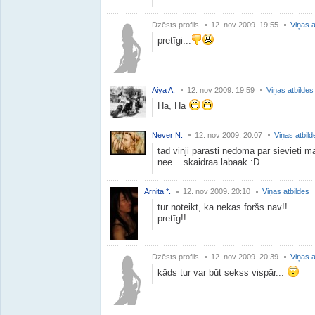
Dzēsts profils
12. nov 2009. 19:55
Viņas a
pretīgi...
Aiya A.
12. nov 2009. 19:59
Viņas atbildes
Ha, Ha
Never N.
12. nov 2009. 20:07
Viņas atbild
tad vinji parasti nedoma par sievieti m
nee... skaidraa labaak :D
Arnita *.
12. nov 2009. 20:10
Viņas atbildes
tur noteikt, ka nekas foršs nav!!
pretīg!!
Dzēsts profils
12. nov 2009. 20:39
Viņas a
kāds tur var būt sekss vispār...