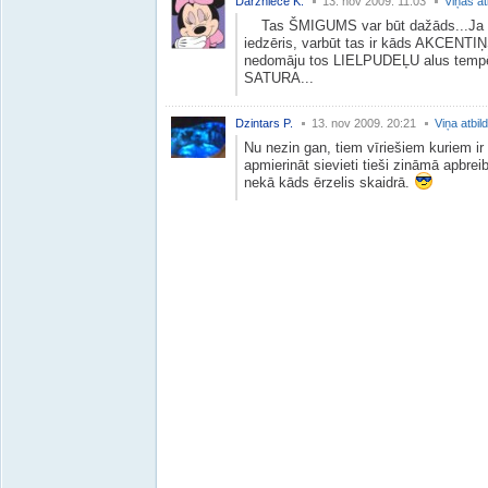
Dārzniece K.
13. nov 2009. 11:03
Viņas at
Tas ŠMIGUMS var būt dažāds...Ja sol
iedzēris, varbūt tas ir kāds AKCENTIŅŠ
nedomāju tos LIELPUDEĻU alus tempēj
SATURA...
Dzintars P.
13. nov 2009. 20:21
Viņa atbil
Nu nezin gan, tiem vīriešiem kuriem ir 
apmierināt sievieti tieši zināmā apbreib
nekā kāds ērzelis skaidrā.