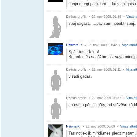
sunja murgi palikushi.....ka vieniigais uz 
Dzēsts profils
22. nov 2009. 01:39
Viņas a
spēj sagazt,.....pavisam noteikti spēj..
Dzintars P.
22. nov 2009. 01:42
Viņa atbil
Spēj, tas ir fakts!
Bet cik mēs sagāžam aiz sava princip
Dzēsts profils
22. nov 2009. 02:11
Viņa at
visādi gadās.
Dzēsts profils
22. nov 2009. 03:37
Viņa at
Ja esmu pārliecināts,tad stāvēšu kā kli
Ninona K.
22. nov 2009. 08:09
Viņas atbil
Tas notiek ik mirkli,mēs piedzimstam,l