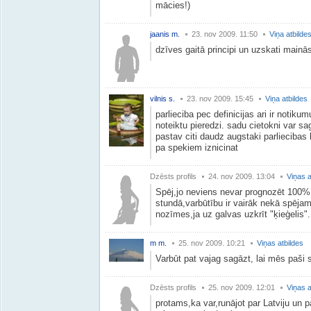
mācies!)
jaanis m.
23. nov 2009. 11:50
Viņa atbilde
dzīves gaitā principi un uzskati mainā
vilnis s.
23. nov 2009. 15:45
Viņa atbildes
parlieciba pec definicijas ari ir notik
noteiktu pieredzi. sadu cietokni var s
pastav citi daudz augstaki parliecibas 
pa spekiem iznicinat
Dzēsts profils
24. nov 2009. 13:04
Viņas a
Spēj,jo neviens nevar prognozēt 100%
stundā,varbūtību ir vairāk nekā spējam 
nozīmes,ja uz galvas uzkrīt "ķieģelis".
m m.
25. nov 2009. 10:21
Viņas atbildes
Varbūt pat vajag sagāzt, lai mēs paši s
Dzēsts profils
25. nov 2009. 12:01
Viņas a
protams,ka var,runājot par Latviju un p