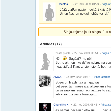
Dzēstss P.
22. nov 2009. 01:29
Viņa at
Jā,jā-var!Un gadiem celtā Skaistā Pi
Bij un Nav un nekad nebūs vairs!:)
Šis jautājums jau ir slēgts. Jūs n
Atbildes
(17)
Dzēsts profils
22. nov 2009. 09:51
Viņas a
Nē!
Sagāzt?- nu nē!
Bet to akmeni, ko dzīve nobrucina zem
neatlaidīga! Kaut ar pieri sienā, bet 
Aiya A.
22. nov 2009. 03:37
Viņas atbildes
Speej un biezhi taa arii gadaas
bet peec tam mees izanalizeejam situ
un uzsaakam jaunu tacinju....es to sa
jeb kurai dziives situaacijai...
Churchiks K.
22. nov 2009. 08:46
Viņa atb
es nemaz necelju cietoksni........nav jeeg