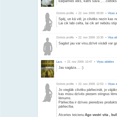
karpamies iekš, katrs sava ,....cietokšņ
Dzēsts profils
22. nov 2009. 09:00
Viņas a
Spēj, un kā vēl, jo cilvēks nezin kas no
Lai cik labi celta, lai cik arī nebūtu sti
Dzēsts profils
22. nov 2009. 10:35
Viņa at
Sagāst jau var visu,dzīvē visādi var ga
La s.
22. nov 2009. 10:47
Viņas atbildes
Jau sagāza.... :)
Dzēsts profils
22. nov 2009. 12:53
Viņas a
Jo vieglāk cilvēku pārliecināt, jo vājāk
kas mūsu dzīvēs pieņem stingrus lēmumu
lēmums.
Pārliecība ir dzīves pieredzes produkts,
pārliecība.
Atceries teicienu:
Ago vestri vita , bul