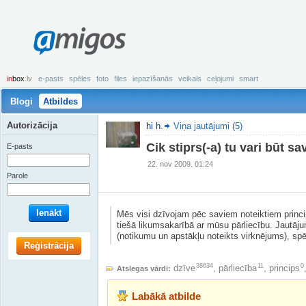
amigos
in
box
.lv
e-pasts
spēles
foto
files
iepazīšanās
veikals
ceļojumi
smart
Blogi
Atbildes
Autorizācija
hi h.
Viņa jautājumi (5)
Cik stiprs(-a) tu vari būt s
E-pasts
22. nov 2009. 01:24
Parole
Ienākt
Mēs visi dzīvojam pēc saviem noteiktiem princip
tiešā likumsakarībā ar mūsu pārliecību. Jautāj
(notikumu un apstākļu noteikts virknējums), spē
Reģistrācija
38634
11
0
dzīve
,
pārliecība
,
princips
Atslegas vārdi:
Labākā atbilde